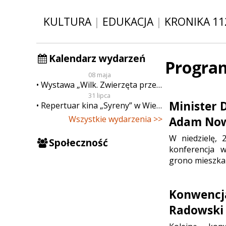
KULTURA
|
EDUKACJA
|
KRONIKA 11
Kalendarz wydarzeń
Progra
08 maja
Wystawa „Wilk. Zwierzęta przeklęte”
31 lipca
Minister 
Repertuar kina „Syreny” w Wieluniu w dn. od 31 lipca do 6 sierpnia
Wszystkie wydarzenia >>
Adam Nowa
W niedzielę,
Społeczność
konferencja w
grono mieszkań
Konwencja
Radowski