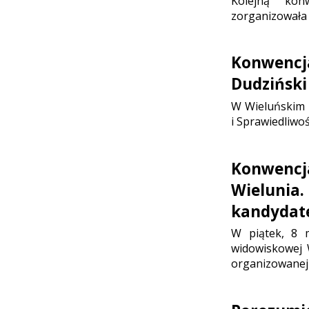
Kolejną kon
zorganizowała 
Konwencja
Dudziński
W Wieluńskim 
i Sprawiedliwoś
Konwencj
Wielunia.
kandydat
W piątek, 8 m
widowiskowej 
organizowanej 