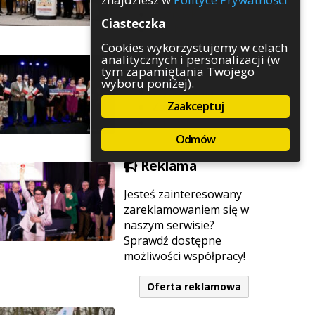
Rozrywka
Ciasteczka
Służby
Sport
Cookies wykorzystujemy w celach
analitycznych i personalizacji (w
Środowisko
tym zapamiętania Twojego
Szkolnictwo
wyboru poniżej).
Wydarzenia
Zaakceptuj
Zapowiedzi
Zdrowie
Odmów
Reklama
Jesteś zainteresowany
zareklamowaniem się w
naszym serwisie?
Sprawdź dostępne
możliwości współpracy!
Oferta reklamowa