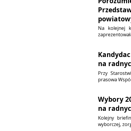
Porozumie
Przedsta
powiatow
Na kolejnej k
zaprezentował
Kandydaci
na radnyc
Przy Starostw
prasowa Wspóln
Wybory 20
na radnyc
Kolejny brief
wyborczej, zor