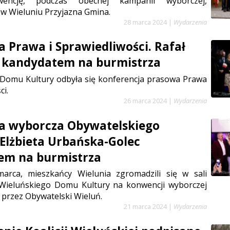
wencję, podczas obecnej kampanii wyborczej,
w Wieluniu Przyjazna Gmina.
28 marca 2024
|
Wydarzenia
 Prawa i Sprawiedliwości. Rafał
 kandydatem na burmistrza
Domu Kultury odbyła się konferencja prasowa Prawa
ci.
26 marca 2024
|
Wydarzenia
a wyborcza Obywatelskiego
 Elżbieta Urbańska-Golec
em na burmistrza
arca, mieszkańcy Wielunia zgromadzili się w sali
Wieluńskiego Domu Kultury na konwencji wyborczej
przez Obywatelski Wieluń.
21 marca 2024
|
Wydarzenia