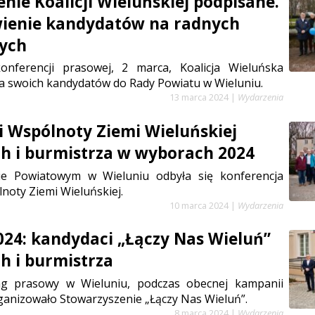
nie Koalicji Wieluńskiej podpisane.
wienie kandydatów na radnych
ych
onferencji prasowej, 2 marca, Koalicja Wieluńska
a swoich kandydatów do Rady Powiatu w Wieluniu.
13 marca 2024
|
Wydarzenia
 Wspólnoty Ziemi Wieluńskiej
h i burmistrza w wyborach 2024
ie Powiatowym w Wieluniu odbyła się konferencja
oty Ziemi Wieluńskiej.
10 marca 2024
|
Wydarzenia
24: kandydaci „Łączy Nas Wieluń”
h i burmistrza
ing prasowy w Wieluniu, podczas obecnej kampanii
ganizowało Stowarzyszenie „Łączy Nas Wieluń”.
8 marca 2024
|
Wydarzenia