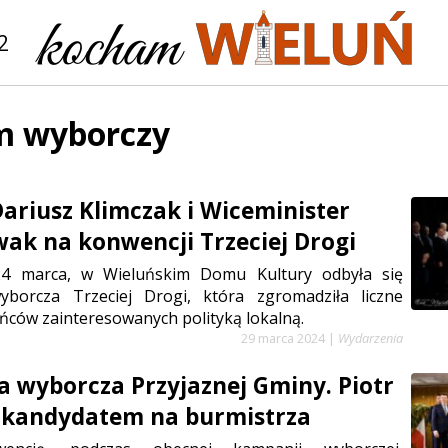
2
m wyborczy
Dariusz Klimczak i Wiceminister
k na konwencji Trzeciej Drogi
 24 marca, w Wieluńskim Domu Kultury odbyła się
yborcza Trzeciej Drogi, która zgromadziła liczne
ców zainteresowanych polityką lokalną.
29 marca 2024
|
Wydarzenia
 wyborcza Przyjaznej Gminy. Piotr
 kandydatem na burmistrza