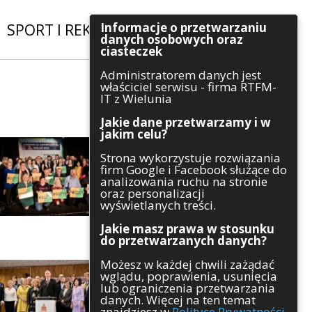
Informacje o przetwarzaniu
SPORT I REKREACJA
|
INWESTYCJE
danych osobowych oraz
ciasteczek
Administratorem danych jest
Szukaj
właściciel serwisu - firma RTFM-
IT z Wielunia
Jakie dane przetwarzamy i w
jakim celu?
Kategorie
Strona wykorzystuje rozwiązania
firm Google i Facebook służące do
Architektura
analizowania ruchu na stronie
Gospodarka
oraz personalizacji
Handel
wyświetlanych treści.
Infrastruktura
Jakie masz prawa w stosunku
Komunikaty
do przetwarzanych danych?
Kultura
Możesz w każdej chwili zażądać
Polityka
wglądu, poprawienia, usunięcia
Pozostałe
lub ograniczenia przetwarzania
Psychologia
danych. Więcej na ten temat
Rolnictwo
znajdziesz w
Polityce Prywatności