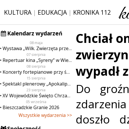
KULTURA
|
EDUKACJA
|
KRONIKA 112
Kalendarz wydarzeń
Chciał o
08 maja
Wystawa „Wilk. Zwierzęta przeklęte”
zwierzy
07 sierpnia
Repertuar kina „Syreny” w Wieluniu w dn. od 7 do 13 sierpnia
wypadł z
08 sierpnia
Koncerty fortepianowe przy świecach
15 sierpnia
Spektakl plenerowy „Apokalipsa”
Do groźn
23 sierpnia
XV Wojewódzkie Święto Chrzanu
zdarze
05 września
Bieszczadzkie Granie 2026
doszło dz
Wszystkie wydarzenia >>
Społeczność