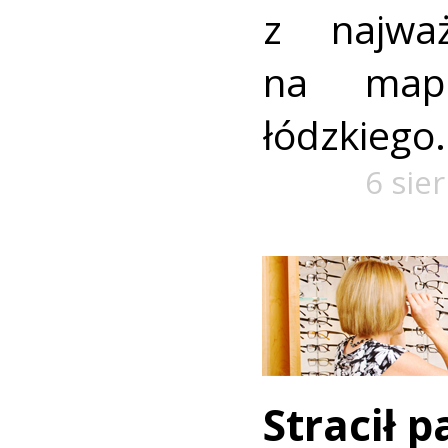
z najważ
na mapi
łódzkiego.
6 sie
Stracił 