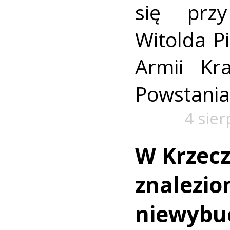
się prz
Witolda Pi
Armii Kra
Powstania
4 sie
W Krzec
znalezio
niewybu