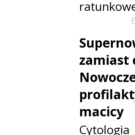
ratunkowe
Superno
zamiast c
Nowocz
profilakt
macicy
Cytologia