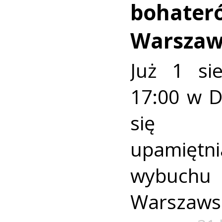
bohater
Warszaw
Już 1 si
17:00 w 
się u
upamiętni
wybuch
Warszaws