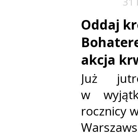
31 
Oddaj kr
Bohatere
akcja k
Już jut
w wyjąt
rocznicy 
Warszaws