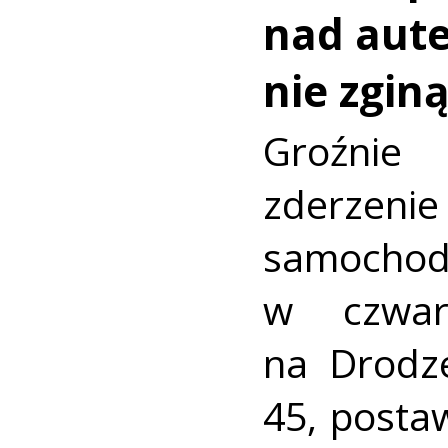
nad aut
nie zginą
Groźni
zderz
samocho
w czwar
na Drodz
45, postaw