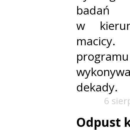
badań p
w kieru
macic
progra
wykonywa
dekady.
6 sier
Odpust k