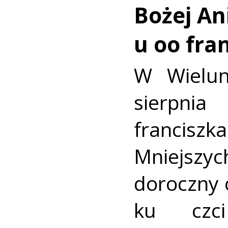
Bożej Ani
u oo fra
W Wielun
sierpn
francis
Mniejszyc
doroczny 
ku czc