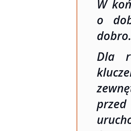
W koń
o dob
dobro
Dla r
klucz
zew
prze
uruc