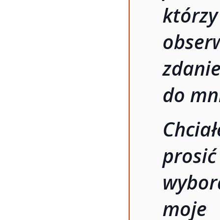
któr
obser
zdani
do mni
Chciał
pros
wybo
moje 