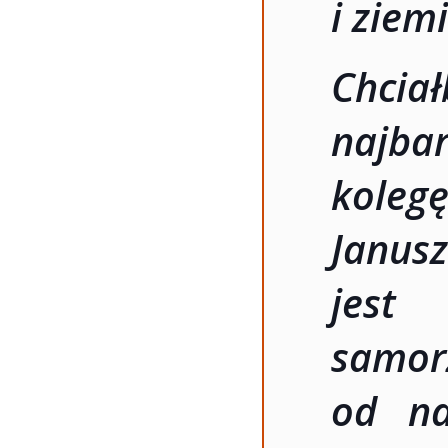
i ziem
Chci
najbar
koleg
Janus
jes
samo
od na