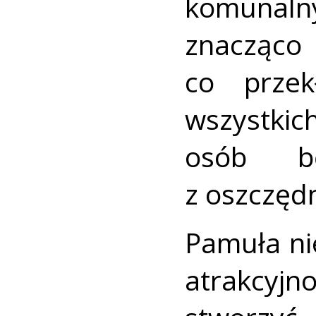
komunal
znacząc
co przek
wszystkic
osób bę
z oszczędn
Pamuła ni
atrakcyj