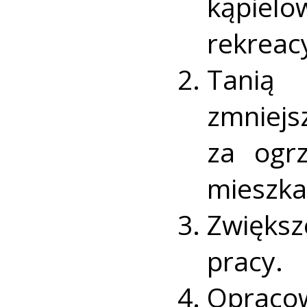
kąpiel
rekreac
Tanią
zmniej
za ogr
mieszka
Zwięks
pracy.
Opraco