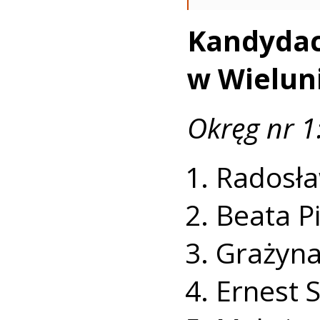
Kandyd
w Wielun
Okręg nr 1
Radosła
Beata Pi
Grażyna
Ernest S