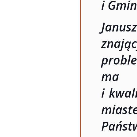
i Gmin
Janusz
znają
probl
ma o
i kwal
miast
Państ