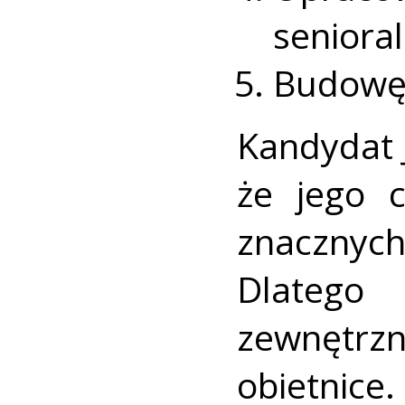
senioral
Budowę
Kandydat 
że jego 
znaczny
Dlatego 
zewnętrz
obietnice