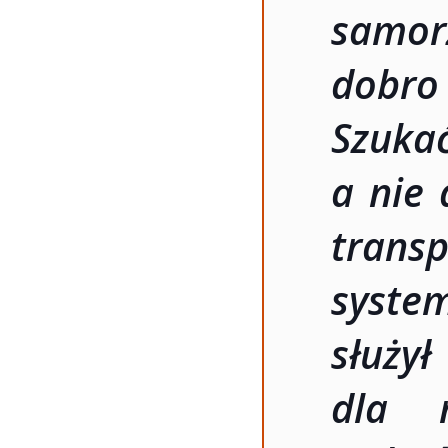
samor
dobro
Szuk
a nie 
trans
system
służył
dla 