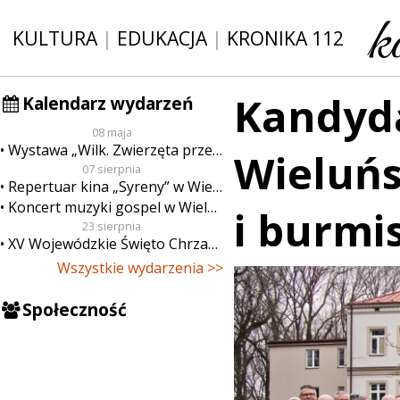
KULTURA
|
EDUKACJA
|
KRONIKA 112
Kandyda
Kalendarz wydarzeń
08 maja
Wystawa „Wilk. Zwierzęta przeklęte”
Wieluńs
07 sierpnia
Repertuar kina „Syreny” w Wieluniu w dn. od 7 do 13 sierpnia
Koncert muzyki gospel w Wieluniu
i burmi
23 sierpnia
XV Wojewódzkie Święto Chrzanu
Wszystkie wydarzenia >>
Społeczność