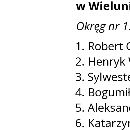
w Wielun
Okręg nr 1
Robert 
Henryk 
Sylwest
Bogumił
Aleksan
Katarzy