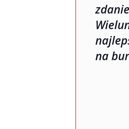
zdani
Wielun
naj
na bur