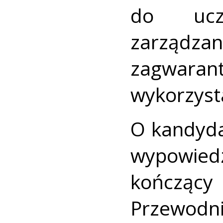
do uczc
zarządza
zagwar
wykorzyst
O kandyda
wypowied
kończą
Przewodni