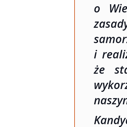
o Wie
zas
samor
i real
że st
wykor
naszy
Kandy