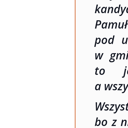
kandy
Pamuł
pod u
w gmi
to j
a wsz
Wszy
bo z 