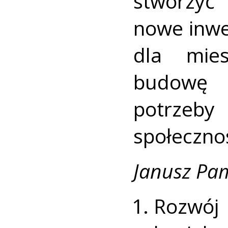
stworzyć
nowe inwe
dla mies
budowę 
potrzeb
społecznoś
Janusz Pam
Rozwój