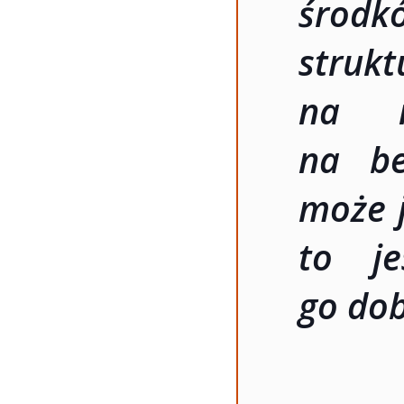
środ
struk
na n
na be
może j
to j
go dob