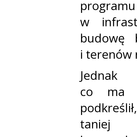
progra
w infras
budowę b
i terenów 
Jedna
co ma d
podkreślił
taniej