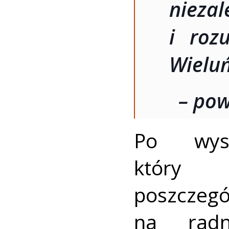
niez
i roz
Wieluń
– pow
Po wyst
który 
poszcz
na radn