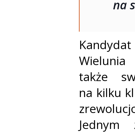
na 
Kandydat
Wielunia
także sw
na kilku k
zrewolucj
Jednym 