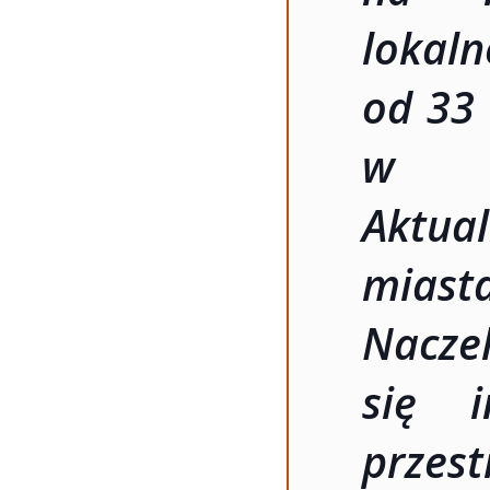
lokal
od 33 
w wi
Aktua
miast
Nacze
się i
prze