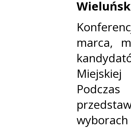
Wieluński
Konferen
marca, m
kandyda
Miejskie
Podczas 
przedsta
wyborach