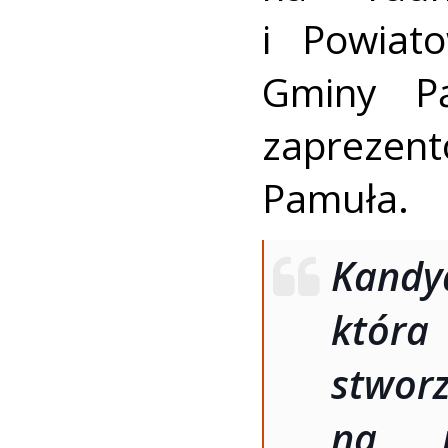
i Powiat
Gminy Pą
zaprezen
Pamuła.
Kandy
która
stwo
na r