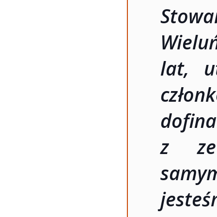
Stowa
Wielu
lat, 
czł
dofi
z ze
samy
jesteś