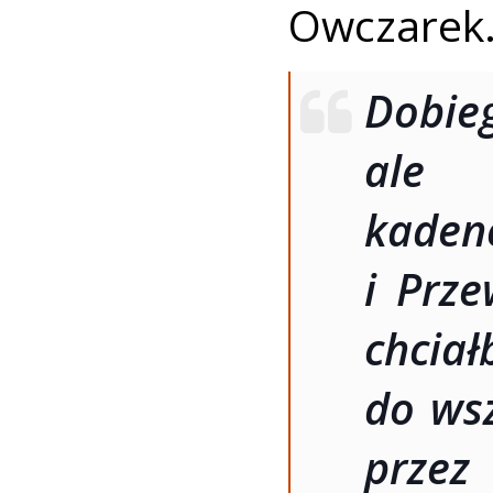
Owczarek
Dobie
ale 
ka
i Prz
chc
do wsz
przez 