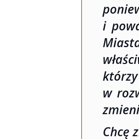
ponie
i pow
Miast
właśc
któr
w rozw
zmieni
Chcę 