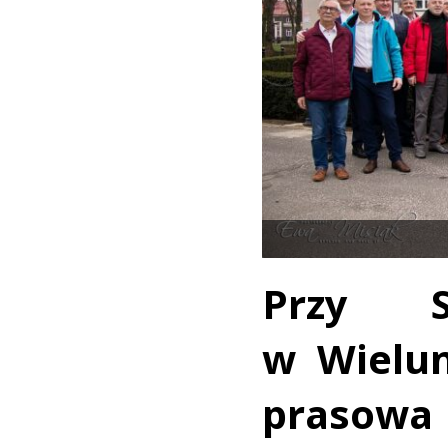
Przy S
w Wielun
praso