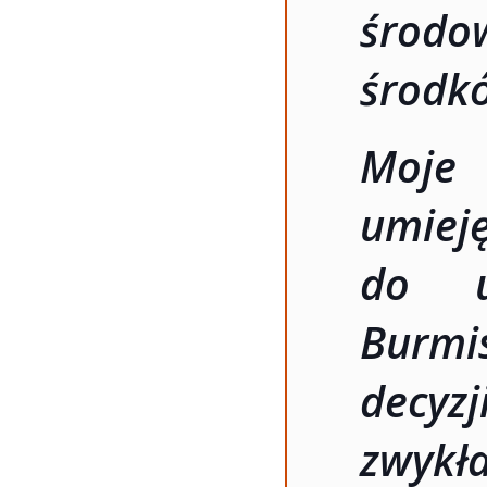
środ
środk
Moje 
umiej
do u
Burmi
decyz
zwykł