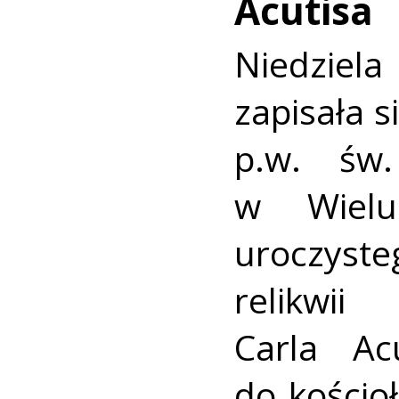
Acutisa
Niedzie
zapisała s
p.w. św
w Wielu
uroczyst
relikwii
Carla Ac
do kości