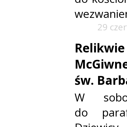
wezwanie
29 cze
Relikwie 
McGiwney
św. Barb
W sobo
do para