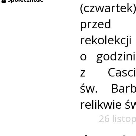
(czwa
przed 
rekolek
o godzin
z Casc
św. Bar
relikwie św
26 listo