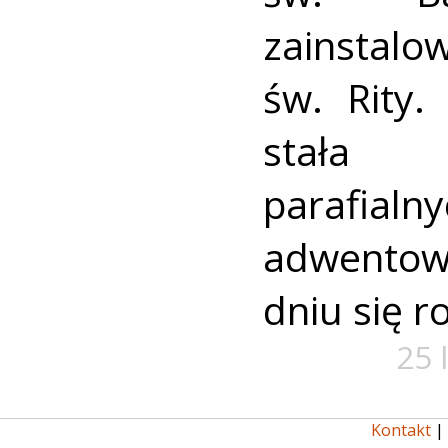
zainsta
św. Rity.
stała 
parafial
adwentow
dniu się r
25 
Kontakt
|