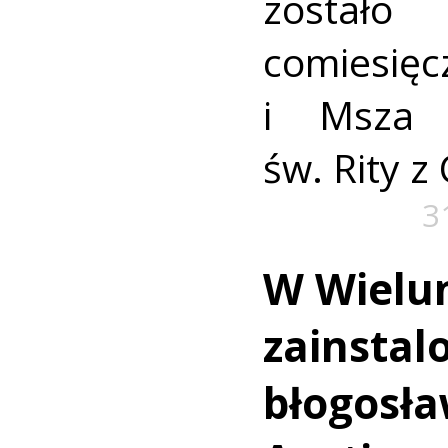
został
comiesię
i Msza 
św. Rity z 
3
W Wielu
zainstal
błogosła