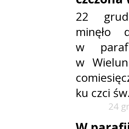
22 grud
minęło 
w paraf
w Wielun
comiesię
ku czci św.
24 g
W parafi