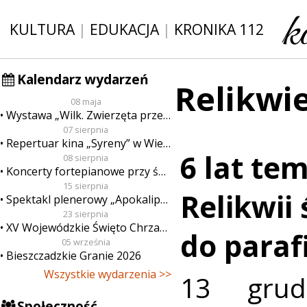
KULTURA
|
EDUKACJA
|
KRONIKA 112
Kalendarz wydarzeń
Relikwi
08 maja
Wystawa „Wilk. Zwierzęta przeklęte”
07 sierpnia
Repertuar kina „Syreny” w Wieluniu w dn. od 7 do 13 sierpnia
6 lat te
08 sierpnia
Koncerty fortepianowe przy świecach
15 sierpnia
Relikwii 
Spektakl plenerowy „Apokalipsa”
23 sierpnia
XV Wojewódzkie Święto Chrzanu
do paraf
05 września
Bieszczadzkie Granie 2026
Wszystkie wydarzenia >>
13 grud
Społeczność