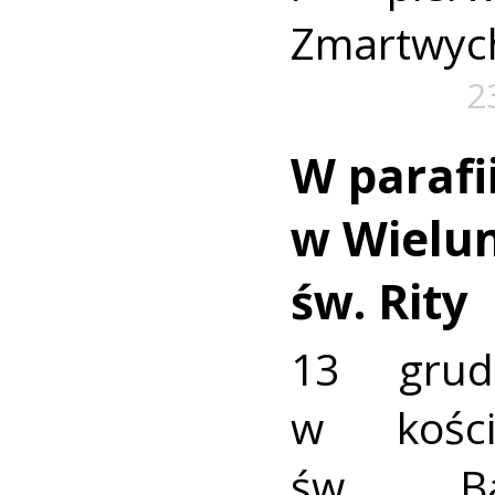
Zmartwyc
2
W parafi
w Wielun
św. Rity
13 grud
w kości
św. Ba