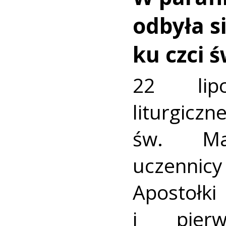
odbyła s
ku czci ś
22 lip
liturgic
św. Mar
uczenni
Aposto
i pierw