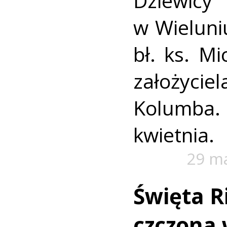
Dziewic
w Wieluniu
bł. ks. M
założycie
Kolumba. 
kwietnia.
29 m
Święta R
czczona 