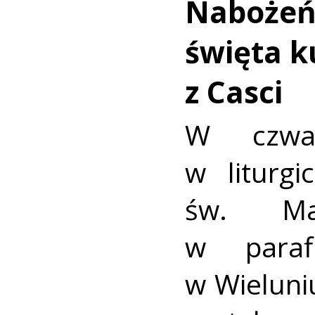
Nabożeń
święta ku
z Casci
W czwar
w liturg
św. Mar
w paraf
w Wieluniu