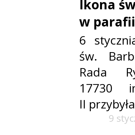
Ikona św
w parafi
6 styczni
św. Barb
Rada Ry
17730 i
II przybył
9 sty