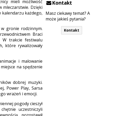
tnicy mieli możliwość
Kontakt
 mleczarstwie. Dzięki
 kalendarzu każdego,
Masz ciekawy temat? A
może jakieś pytania?
 w gronie rodzinnym.
Kontakt
przewodnictwem Braci
 W trakcie festiwalu
, które rywalizowały
animacje i malowanie
 miejsce na spędzenie
śników dobrej muzyki.
ej, Power Play, Sarsa
go wrażeń i emocji.
miennej pogody cieszył
hętnie uczestniczyli
wnością pozostawił