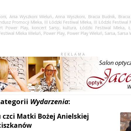
oni
,
Ania Wyszkoni Wieluń
,
Anna Wyszkoni
,
Bracia Budnik
,
Bracia
ndusz Promocji Mleka
,
III Łódzki Festiwal Mleka
,
III Łódzki Festiwal
rt Power Play
,
koncert Sarsy
,
kultura
,
Łódzki Festiwal Mleka
,
Ł
Festiwal Mleka Wieluń
,
Power Play
,
Power Play Wieluń
,
Sarsa
,
Sarsa 
REKLAMA
kategorii
Wydarzenia
:
czci Matki Bożej Anielskiej
ciszkanów