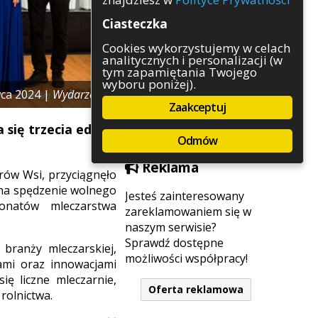
Rozrywka
Ciasteczka
Służby
Sport
Cookies wykorzystujemy w celach
analitycznych i personalizacji (w
Środowisko
tym zapamiętania Twojego
Szkolnictwo
wyboru poniżej).
Wydarzenia
wca 2024 |
Wydarzenia
Zaakceptuj
Zapowiedzi
Zdrowie
 się trzecia edycja
Odmów
Reklama
ów Wsi, przyciągnęło
i na spędzenie wolnego
Jesteś zainteresowany
jonatów mleczarstwa
zareklamowaniem się w
naszym serwisie?
Sprawdź dostępne
 branży mleczarskiej,
możliwości współpracy!
ami oraz innowacjami
ię liczne mleczarnie,
Oferta reklamowa
rolnictwa.