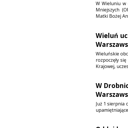
W Wieluniu w d
Mniejszych (O
Matki Bożej Ani
Wieluń uc
Warszaws
Wieluńskie ob
rozpoczęły się
Krajowej, ucze
W Drobni
Warszaws
Już 1 sierpnia
upamiętniające