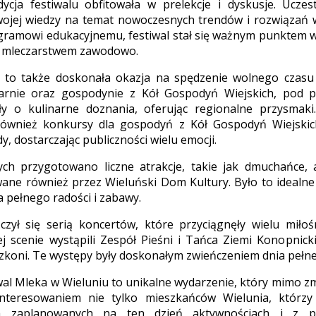
ycja festiwalu obfitowała w prelekcje i dyskusje. Uczes
ojej wiedzy na temat nowoczesnych trendów i rozwiązań w
ramowi edukacyjnemu, festiwal stał się ważnym punktem w
ię mleczarstwem zawodowo.
a to także doskonała okazja na spędzenie wolnego czasu
arnie oraz gospodynie z Kół Gospodyń Wiejskich, pod 
ły o kulinarne doznania, oferując regionalne przysmaki.
również konkursy dla gospodyń z Kół Gospodyń Wiejskich
, dostarczając publiczności wielu emocji.
ych przygotowano liczne atrakcje, takie jak dmuchańce, 
ane również przez Wieluński Dom Kultury. Było to idealne
 pełnego radości i zabawy.
czył się serią koncertów, które przyciągnęły wielu miło
j scenie wystąpili Zespół Pieśni i Tańca Ziemi Konopnicki
koni. Te występy były doskonałym zwieńczeniem dnia pełne
tiwal Mleka w Wieluniu to unikalne wydarzenie, który mimo z
nteresowaniem nie tylko mieszkańców Wielunia, którzy c
h zaplanowanych na ten dzień aktywnościach i z pe