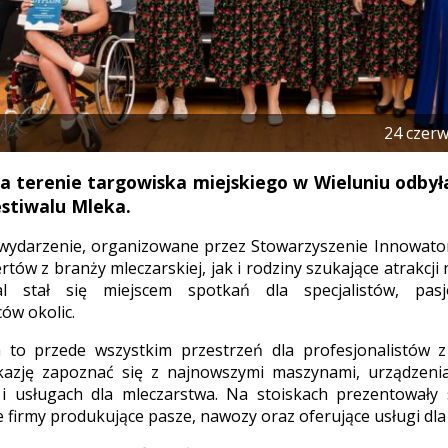
24 czer
a terenie targowiska miejskiego w Wieluniu odbyła
stiwalu Mleka.
wydarzenie, organizowane przez Stowarzyszenie Innowator
tów z branży mleczarskiej, jak i rodziny szukające atrakcj
wal stał się miejscem spotkań dla specjalistów, pas
ów okolic.
a to przede wszystkim przestrzeń dla profesjonalistów z
okazję zapoznać się z najnowszymi maszynami, urządzeni
i usługach dla mleczarstwa. Na stoiskach prezentowały s
 firmy produkujące pasze, nawozy oraz oferujące usługi dla 