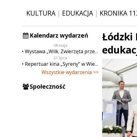
KULTURA
|
EDUKACJA
|
KRONIKA 11
Łódzki 
Kalendarz wydarzeń
08 maja
edukac
Wystawa „Wilk. Zwierzęta przeklęte”
31 lipca
Repertuar kina „Syreny” w Wieluniu w dn. od 31 lipca do 6 sierpnia
Wszystkie wydarzenia >>
Społeczność