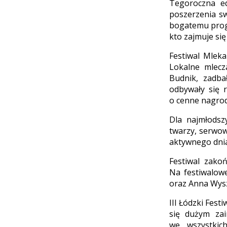
Tegoroczna ed
poszerzenia sw
bogatemu prog
kto zajmuje s
Festiwal Mlek
Lokalne mlecz
Budnik, zadba
odbywały się 
o cenne nagrody
Dla najmłodsz
twarzy, serwow
aktywnego dnia
Festiwal zakoń
Na festiwalowe
oraz Anna Wysz
III Łódzki Fes
się dużym zai
we wszystkic