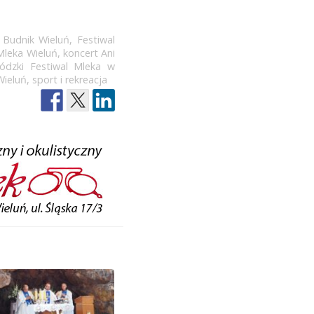
 Budnik Wieluń
,
Festiwal
 Mleka Wieluń
,
koncert Ani
ódzki Festiwal Mleka w
Wieluń
,
sport i rekreacja