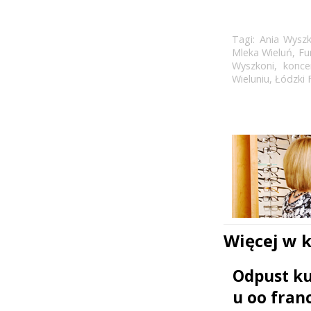
Tagi:
Ania Wyszk
Mleka Wieluń
,
Fu
Wyszkoni
,
konce
Wieluniu
,
Łódzki 
Więcej w 
Odpust ku 
u oo fran