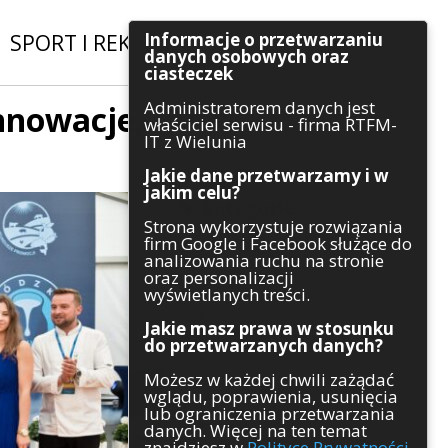
Informacje o przetwarzaniu
SPORT I REKREACJA
|
INWESTYCJE
danych osobowych oraz
ciasteczek
Administratorem danych jest
nnowacje,
Szukaj
właściciel serwisu - firma RTFM-
IT z Wielunia
Jakie dane przetwarzamy i w
jakim celu?
Kategorie
Strona wykorzystuje rozwiązania
firm Google i Facebook służące do
Architektura
analizowania ruchu na stronie
Gospodarka
oraz personalizacji
Handel
wyświetlanych treści.
Infrastruktura
Jakie masz prawa w stosunku
Komunikaty
do przetwarzanych danych?
Kultura
Możesz w każdej chwili zażądać
Polityka
wglądu, poprawienia, usunięcia
Pozostałe
lub ograniczenia przetwarzania
Psychologia
danych. Więcej na ten temat
Rolnictwo
znajdziesz w
Polityce Prywatności