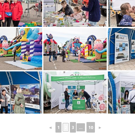
◄
1
2
3
...
10
►