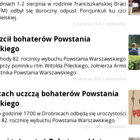
niach 1-2 sierpnia w rodzinie franciszkańskiej Braci
FM) odbył się doroczny odpust Porcjunkuli ku czci
elskiej.
5 sierpnia 2026
|
Wydarzenia
zcił bohaterów Powstania
kiego
chody 82. rocznicy wybuchu Powstania Warszawskiego
 przy pomniku rtm. Witolda Pileckiego, żołnierza Armii
stnika Powstania Warszawskiego.
4 sierpnia 2026
|
Wydarzenia
cach uczczą bohaterów Powstania
kiego
 o godzinie 17:00 w Drobnicach odbędą się uroczystości
 82. rocznicę wybuchu Powstania Warszawskiego.
31 lipca 2026
|
Zapowiedzi