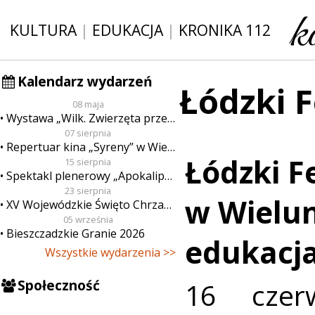
KULTURA
|
EDUKACJA
|
KRONIKA 112
Kalendarz wydarzeń
Łódzki 
08 maja
Wystawa „Wilk. Zwierzęta przeklęte”
07 sierpnia
Repertuar kina „Syreny” w Wieluniu w dn. od 7 do 13 sierpnia
Łódzki F
15 sierpnia
Spektakl plenerowy „Apokalipsa”
23 sierpnia
w Wielun
XV Wojewódzkie Święto Chrzanu
05 września
Bieszczadzkie Granie 2026
edukacja
Wszystkie wydarzenia >>
Społeczność
16 czer