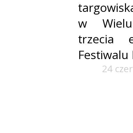
targowi
w Wielu
trzecia 
Festiwalu
24 cze