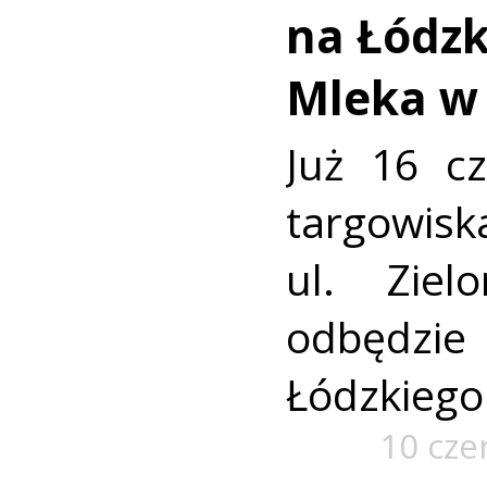
na Łódzk
Mleka w
Już 16 c
targowisk
ul. Ziel
odbędzie
Łódzkiego
10 cze