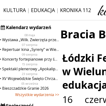
KULTURA
|
EDUKACJA
|
KRONIKA 112
Kalendarz wydarzeń
Bracia 
08 maja
Wystawa „Wilk. Zwierzęta przeklęte”
07 sierpnia
Repertuar kina „Syreny” w Wieluniu w dn. od 7 do 13 sierpnia
Łódzki F
09 sierpnia
Koncerty fortepianowe przy świecach
15 sierpnia
w Wielun
Spektakl plenerowy „Apokalipsa”
23 sierpnia
XV Wojewódzkie Święto Chrzanu
edukacja
05 września
Bieszczadzkie Granie 2026
Wszystkie wydarzenia >>
16 czer
Społeczność