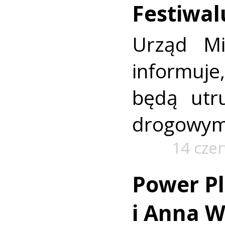
Festiwal
Urząd Mi
informuj
będą utr
drogowym
14 cze
Power Pl
i Anna W