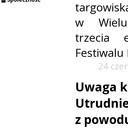
targowi
w Wielu
trzecia 
Festiwalu
24 cze
Uwaga k
Utrudnie
z powod