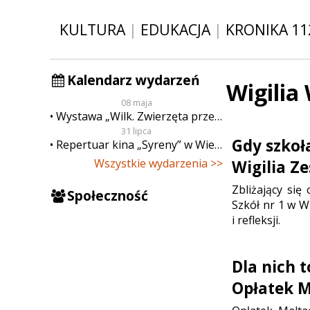
KULTURA
|
EDUKACJA
|
KRONIKA 11
Kalendarz wydarzeń
Wigilia
08 maja
Wystawa „Wilk. Zwierzęta przeklęte”
31 lipca
Gdy szkoł
Repertuar kina „Syreny” w Wieluniu w dn. od 31 lipca do 6 sierpnia
Wszystkie wydarzenia >>
Wigilia Ze
Zbliżający się
Społeczność
Szkół nr 1 w W
i refleksji.
Dla nich 
Opłatek M