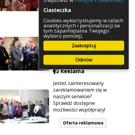
Rozrywka
Ciasteczka
Służby
Sport
Cookies wykorzystujemy w celach
analitycznych i personalizacji (w
Środowisko
tym zapamiętania Twojego
Szkolnictwo
wyboru poniżej).
Wydarzenia
Zaakceptuj
Zapowiedzi
Zdrowie
Odmów
Reklama
Jesteś zainteresowany
zareklamowaniem się w
naszym serwisie?
Sprawdź dostępne
możliwości współpracy!
Oferta reklamowa