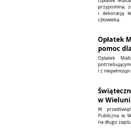
Opłatek Malta
przypomina, ż
i dekoracją 
człowieka.
Opłatek M
pomoc dla
Opłatek Malt
potrzebując
i z niepełnosp
Świąteczn
w Wielun
W przedświąt
Publiczna w W
na długo zapis