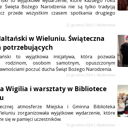
ński to wyjątkowe wydarzenie, które każdego roku
e Święta Bożego Narodzenia nie są tylko tradycją
lecz przede wszystkim czasem spotkania drugiego
22 grudnia 2025
|
Wydarzenia
altański w Wieluniu. Świąteczna
 potrzebujących
ański to wyjątkowa inicjatywa, która pozwala
ym rodzinom, osobom samotnym, opuszczonym
rawnościami poczuć ducha Świąt Bożego Narodzenia.
26 grudnia 2024
|
Wydarzenia
a Wigilia i warsztaty w Bibliotece
iu
ecznej atmosferze Miejska i Gminna Biblioteka
ieluniu zorganizowała wyjątkowe wydarzenie, które
ze się w pamięci uczestników.
16 grudnia 2024
|
Wydarzenia