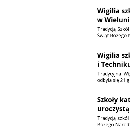
Wigilia sz
w Wielun
Tradycją Szkół 
Świąt Bożego N
Wigilia s
i Technik
Tradycyjna Wi
odbyła się 21 g
Szkoły ka
uroczystą
Tradycją szkół 
Bożego Narodze