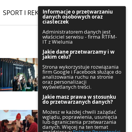
Informacje o przetwarzaniu
SPORT I REKREACJA
|
INWESTYCJE
danych osobowych oraz
ciasteczek
Administratorem danych jest
Szukaj
właściciel serwisu - firma RTFM-
IT z Wielunia
Jakie dane przetwarzamy i w
jakim celu?
Kategorie
Strona wykorzystuje rozwiązania
firm Google i Facebook służące do
Architektura
analizowania ruchu na stronie
Gospodarka
oraz personalizacji
Handel
wyświetlanych treści.
Infrastruktura
Jakie masz prawa w stosunku
Komunikaty
do przetwarzanych danych?
Kultura
Możesz w każdej chwili zażądać
Polityka
wglądu, poprawienia, usunięcia
Pozostałe
lub ograniczenia przetwarzania
Psychologia
danych. Więcej na ten temat
Rolnictwo
znajdziesz w
Polityce Prywatności