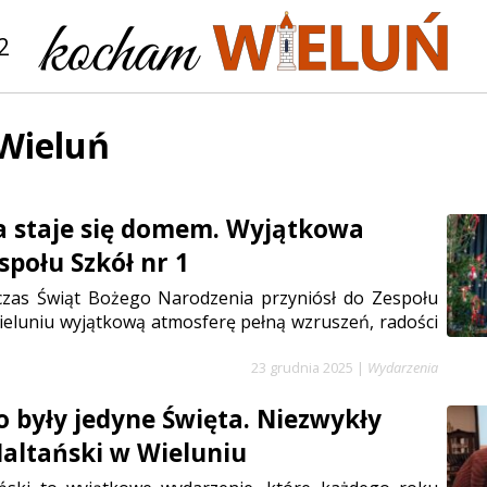
2
 Wieluń
a staje się domem. Wyjątkowa
społu Szkół nr 1
 czas Świąt Bożego Narodzenia przyniósł do Zespołu
ieluniu wyjątkową atmosferę pełną wzruszeń, radości
23 grudnia 2025
|
Wydarzenia
to były jedyne Święta. Niezwykły
altański w Wieluniu