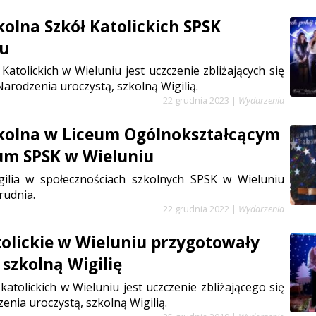
kolna Szkół Katolickich SPSK
iu
Katolickich w Wieluniu jest uczczenie zbliżających się
arodzenia uroczystą, szkolną Wigilią.
22 grudnia 2023
|
Wydarzenia
zkolna w Liceum Ogólnokształcącym
um SPSK w Wieluniu
gilia w społecznościach szkolnych SPSK w Wieluniu
rudnia.
22 grudnia 2022
|
Wydarzenia
tolickie w Wieluniu przygotowały
 szkolną Wigilię
katolickich w Wieluniu jest uczczenie zbliżającego się
nia uroczystą, szkolną Wigilią.