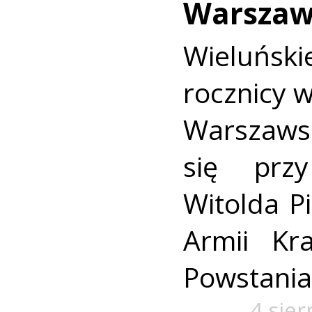
Warszaw
Wieluńs
rocznicy 
Warszaws
się prz
Witolda Pi
Armii Kra
Powstania
4 sie