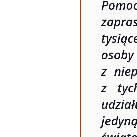
Pomo
zapra
tysiąc
osob
z nie
z tyc
udział
jedy