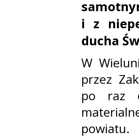
samot
i z niep
ducha Św
W Wielun
przez Zak
po raz d
material
powiatu