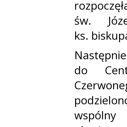
rozpoczęł
św. Józ
ks. biskup
Następni
do Cent
Czerwone
podzielon
wspólny 