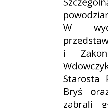
Szczegól
powodzia
W wyda
przedst
i Zakon
Wdowczy
Starosta 
Bryś ora
zabrali 