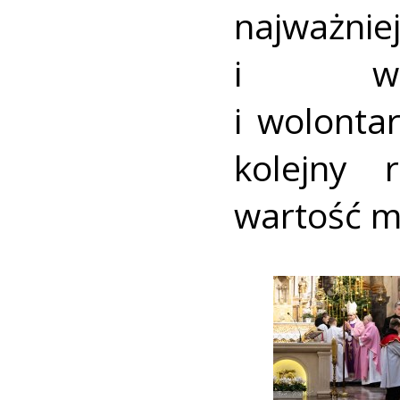
najważnie
i wspa
i wolonta
kolejny 
wartość ma