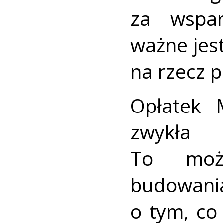
za wspar
ważne jes
na rzecz 
Opłatek 
zwykła
To możl
budowani
o tym, co