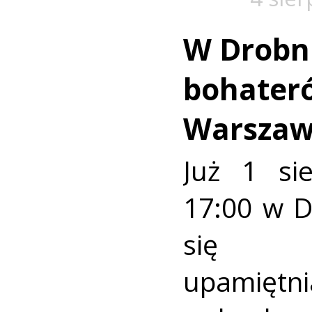
W Drobn
bohater
Warszaw
Już 1 si
17:00 w 
się u
upamiętni