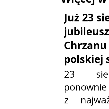
Już 23 si
jubileus
Chrzanu
polskiej
23 sie
ponownie 
z najważ