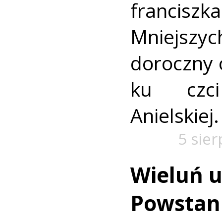
francis
Mniejszyc
doroczny 
ku czc
Anielskiej.
5 sie
Wieluń u
Powstan