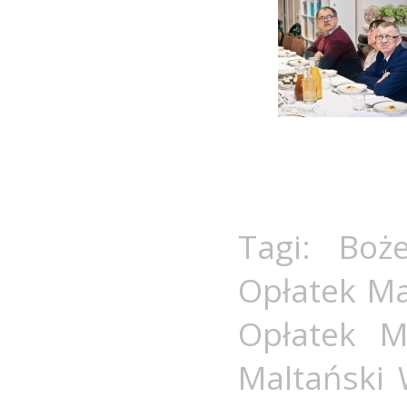
Tagi:
Boż
Opłatek Ma
Opłatek M
Maltański 