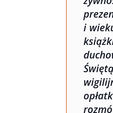
żywnoś
prez
i wiek
książ
ducho
Świę
wigil
opłat
rozmó