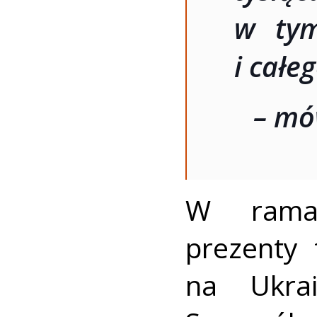
w tym
i całe
– mó
W ramac
prezenty 
na Ukrai