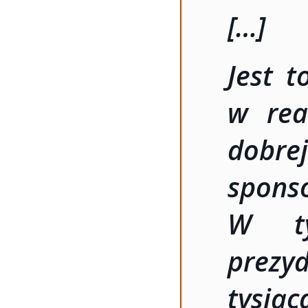
[…]
Jest 
w real
dobr
spon
W ty
prezy
tysią