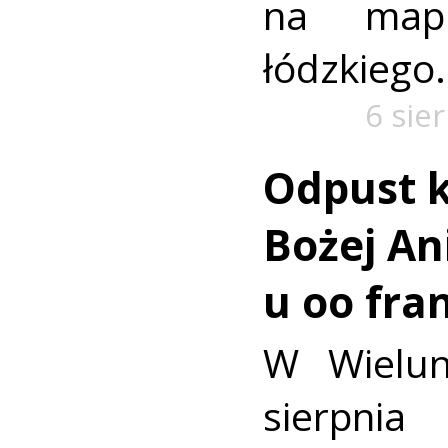
na mapi
łódzkiego.
6 sie
Odpust k
Bożej Ani
u oo fra
W Wielun
sierpn