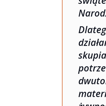
świąt
Narod
Dlate
dział
skup
potr
dwut
materi