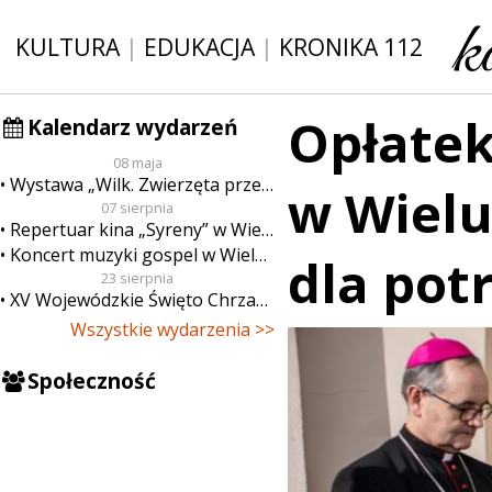
KULTURA
|
EDUKACJA
|
KRONIKA 112
Opłatek
Kalendarz wydarzeń
08 maja
Wystawa „Wilk. Zwierzęta przeklęte”
w Wielu
07 sierpnia
Repertuar kina „Syreny” w Wieluniu w dn. od 7 do 13 sierpnia
Koncert muzyki gospel w Wieluniu
dla pot
23 sierpnia
XV Wojewódzkie Święto Chrzanu
Wszystkie wydarzenia >>
Społeczność