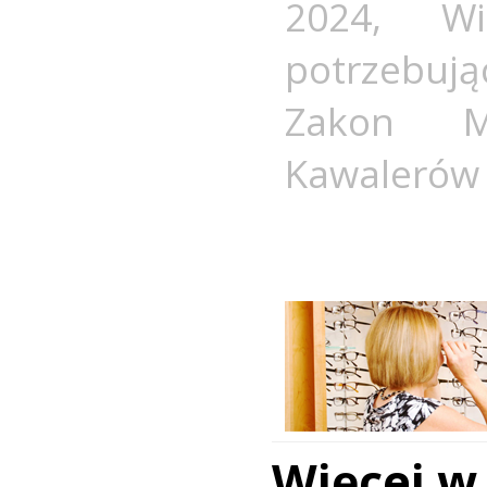
2024
,
W
potrzebuj
Zakon Ma
Kawalerów 
Więcej w