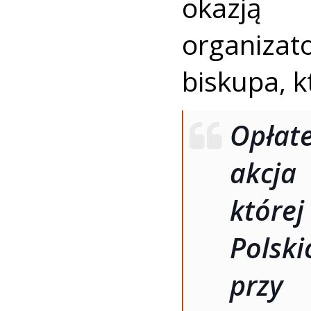
okazją
organizat
biskupa, k
Opłate
akc
któr
Polsk
przy