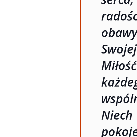
radośc
obawy
Swojej
Miłość
każde
wspóln
Niec
pokoj