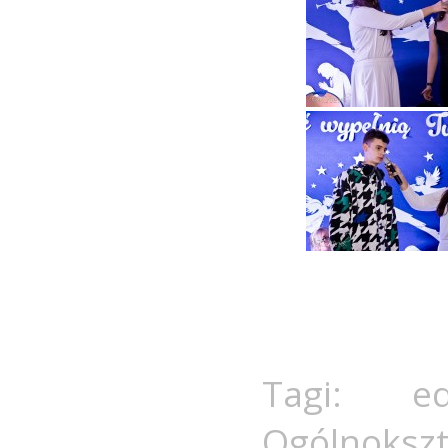
Tagi:
e
Ogólnoksz