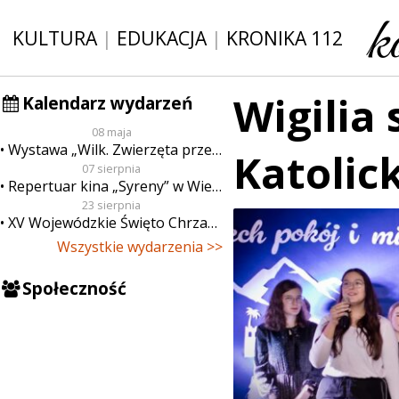
KULTURA
|
EDUKACJA
|
KRONIKA 112
Wigilia 
Kalendarz wydarzeń
08 maja
Wystawa „Wilk. Zwierzęta przeklęte”
Katolic
07 sierpnia
Repertuar kina „Syreny” w Wieluniu w dn. od 7 do 13 sierpnia
23 sierpnia
XV Wojewódzkie Święto Chrzanu
Wszystkie wydarzenia >>
Społeczność