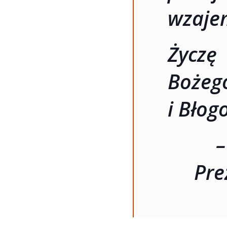
wzaje
Życz
Boż
i Błog
–
Pre