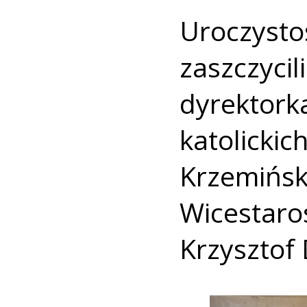
Uroczys
zaszczyci
dyrektor
katolic
Krzemińsk
Wicestar
Krzysztof 