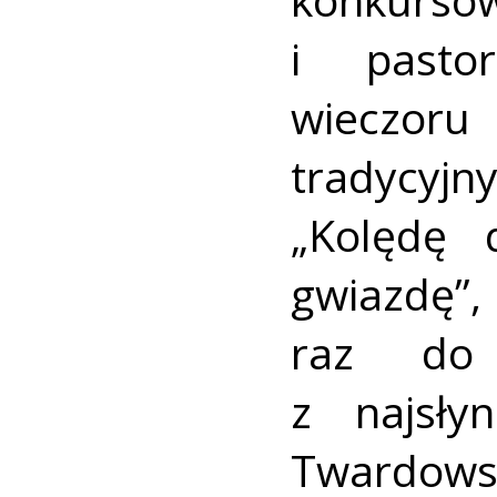
i pastor
wieczoru
tradycyjny
„Kolędę 
gwiazdę”,
raz do
z najsły
Twardowsk