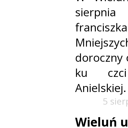
sierpn
francis
Mniejszyc
doroczny 
ku czc
Anielskiej.
5 sie
Wieluń u