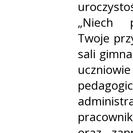
uroczyst
„Niech 
Twoje prz
sali gimna
uczniowi
pedagog
adminis
pracow
oraz zap