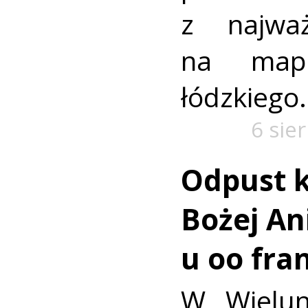
z najważ
na mapi
łódzkiego.
6 sie
Odpust k
Bożej Ani
u oo fra
W Wielun