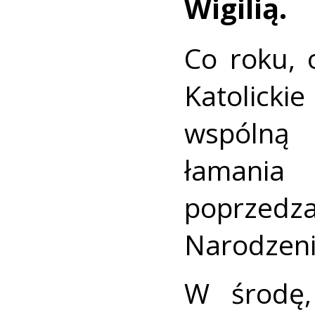
Wigilią.
Co roku, 
Katolick
wspólną 
łamania
poprzed
Narodzenia
W środę,