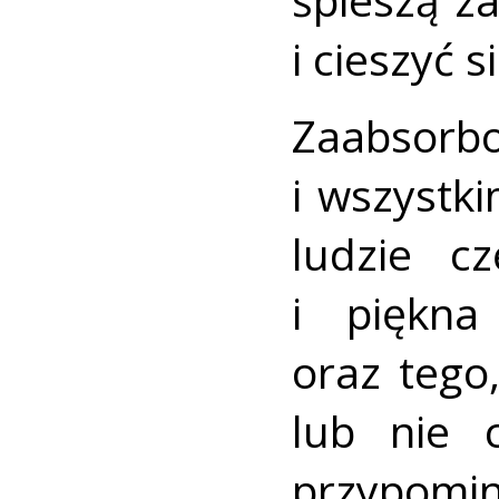
i cieszyć 
Zaabsor
i wszystk
ludzie cz
i piękna
oraz tego,
lub nie 
przypomin