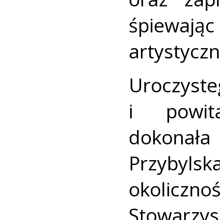
śpiewając
artystyczn
Uroczyst
i powit
dokonał
Przybyls
okolicz
Stowarz