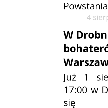
Powstania
4 sie
W Drobn
bohater
Warszaw
Już 1 si
17:00 w 
się u