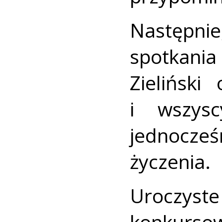
Następn
spotkani
Zieliński
i wszysc
jednocześ
życzenia.
Uroczys
konkurso