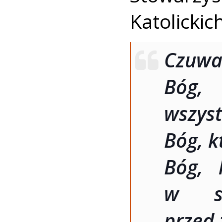
Katolickic
Czuwa
Bóg,
wszyst
Bóg, k
Bóg, 
w sw
przed 