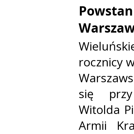
Powstan
Warszaw
Wieluńs
rocznicy 
Warszaws
się prz
Witolda Pi
Armii Kra