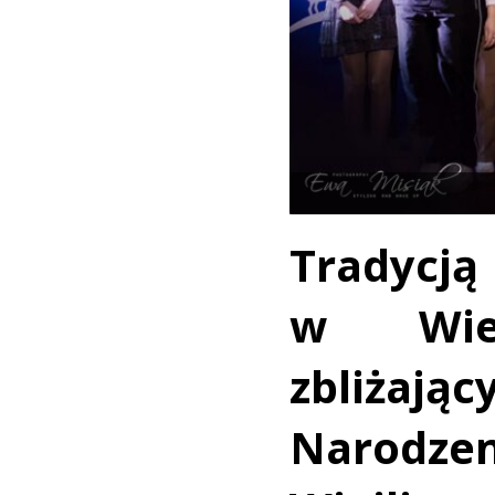
Tradyc
w Wiel
zbliżaj
Narodze