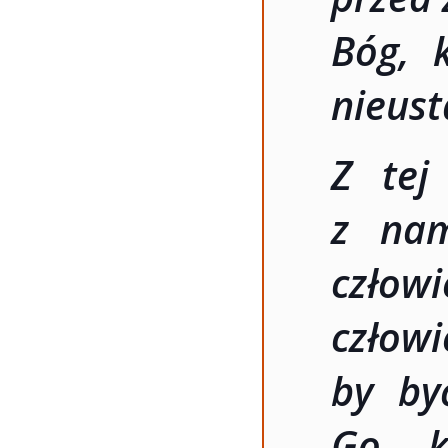
Bóg, 
nieust
Z tej
z nam
czło
człow
by by
Go k