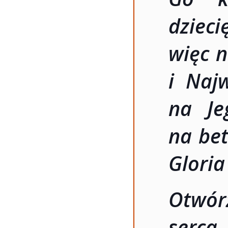
dzie
więc n
i Naj
na Je
na bet
Gloria
Otwór
serca