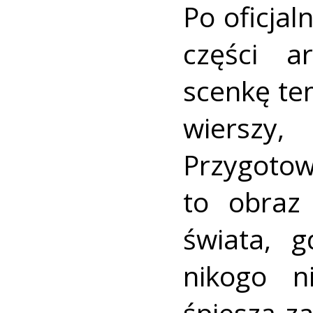
Po oficja
części ar
scenkę te
wierszy
Przygoto
to obraz
świata, 
nikogo n
śpieszą z