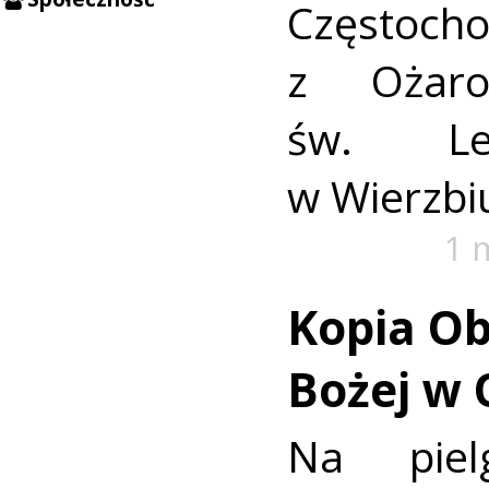
Częstoch
z Ożaro
św. Le
w Wierzbi
1 
Kopia Ob
Bożej w 
Na piel