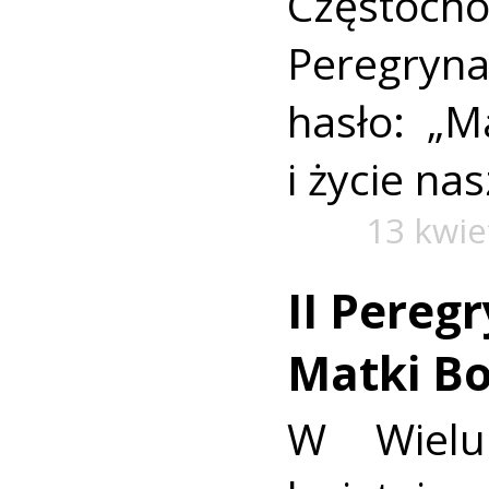
Częstocho
Peregryn
hasło: „M
i życie na
13 kwie
II Pereg
Matki Bo
W Wielu