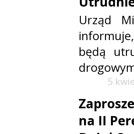
Utrudnie
Urząd Mi
informuj
będą utr
drogowym
5 kwi
Zaprosze
na II Pe