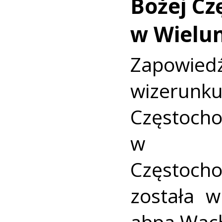
Bożej Cz
w Wielu
Zapowied
wizerun
Częstocho
w Arc
Częstoch
została w
abpa Wac