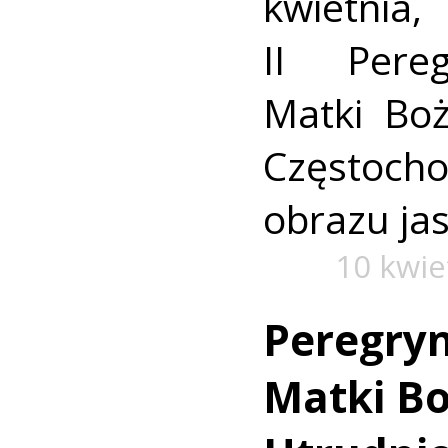
kwietnia
II Pere
Matki Boż
Częstoch
obrazu ja
10 kwie
Peregryn
Matki Bo