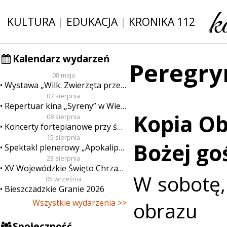
KULTURA
|
EDUKACJA
|
KRONIKA 112
Kalendarz wydarzeń
Peregry
08 maja
Wystawa „Wilk. Zwierzęta przeklęte”
07 sierpnia
Repertuar kina „Syreny” w Wieluniu w dn. od 7 do 13 sierpnia
Kopia Ob
08 sierpnia
Koncerty fortepianowe przy świecach
15 sierpnia
Bożej go
Spektakl plenerowy „Apokalipsa”
23 sierpnia
XV Wojewódzkie Święto Chrzanu
W sobotę, 
05 września
Bieszczadzkie Granie 2026
obrazu 
Wszystkie wydarzenia >>
Społeczność