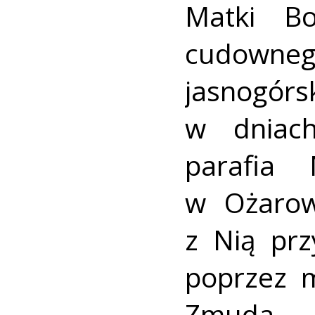
Matki Bo
cudow
jasnogórs
w dniach
parafia 
w Ożarow
z Nią prz
poprzez m
Zmuda.