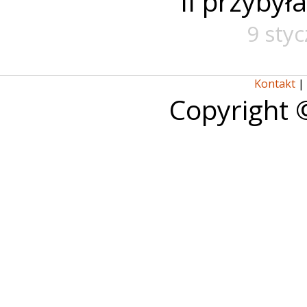
II przybył
9 sty
Kontakt
|
Copyright