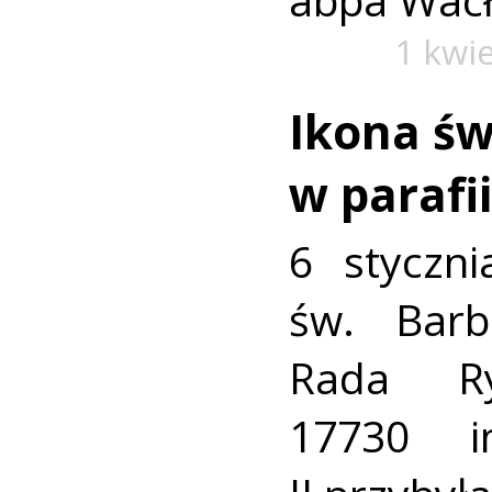
1 kwi
Ikona św
w parafi
6 styczni
św. Barb
Rada Ry
17730 i