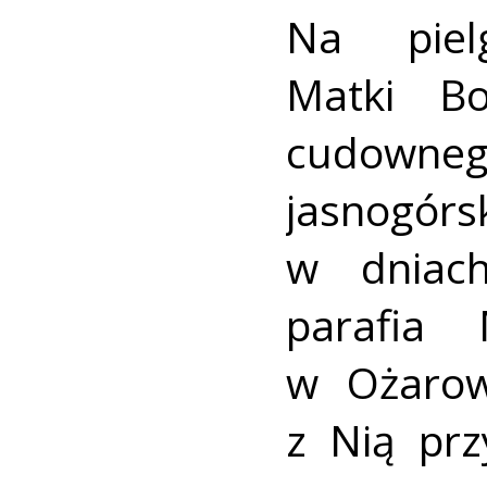
Na piel
Matki Bo
cudow
jasnogórs
w dniach
parafia 
w Ożarow
z Nią prz