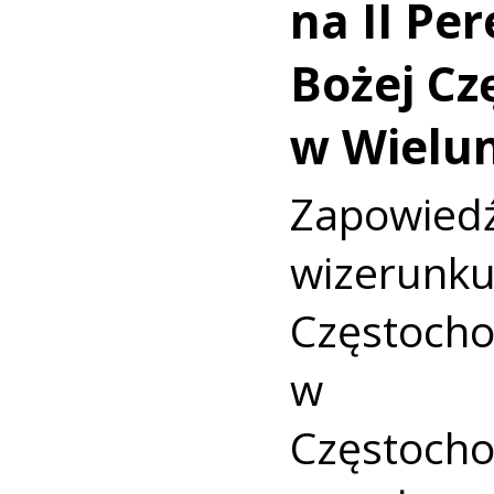
na II Pe
Bożej Cz
w Wielu
Zapowied
wizerun
Częstocho
w Arc
Częstoch