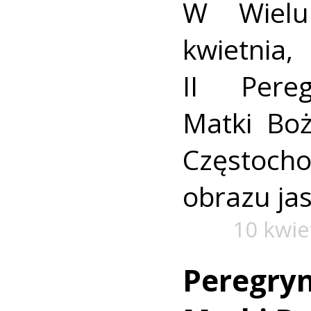
W Wielu
kwietnia
II Pere
Matki Boż
Częstoch
obrazu ja
10 kwie
Peregryn