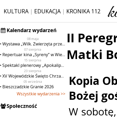
KULTURA
|
EDUKACJA
|
KRONIKA 112
Kalendarz wydarzeń
II Pere
08 maja
Wystawa „Wilk. Zwierzęta przeklęte”
Matki B
07 sierpnia
Repertuar kina „Syreny” w Wieluniu w dn. od 7 do 13 sierpnia
15 sierpnia
Spektakl plenerowy „Apokalipsa”
23 sierpnia
XV Wojewódzkie Święto Chrzanu
Kopia Ob
05 września
Bieszczadzkie Granie 2026
Bożej go
Wszystkie wydarzenia >>
Społeczność
W sobotę, 