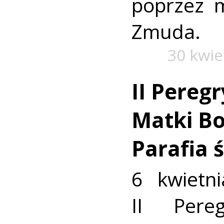
poprzez m
Zmuda.
30 kwie
II Pereg
Matki Bo
Parafia 
6 kwietni
II Pere