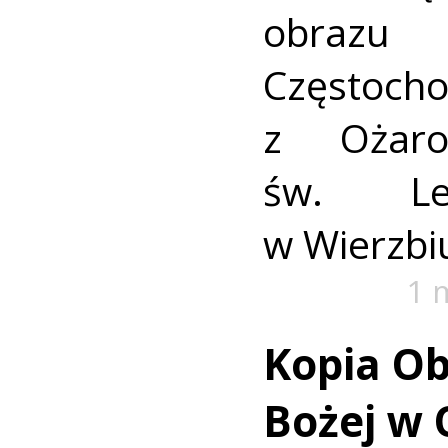
obrazu 
Częstoch
z Ożaro
św. Le
w Wierzbi
1 
Kopia Ob
Bożej w 