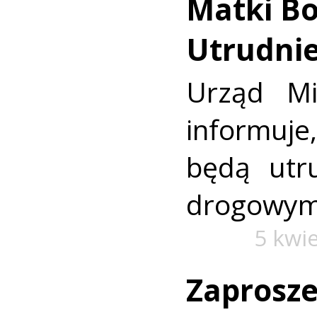
Matki Bo
Utrudnie
Urząd Mi
informuj
będą utr
drogowym
5 kwi
Zaprosze