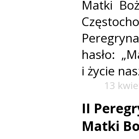
Matki Boż
Częstocho
Peregryn
hasło: „M
i życie na
13 kwie
II Pereg
Matki Bo