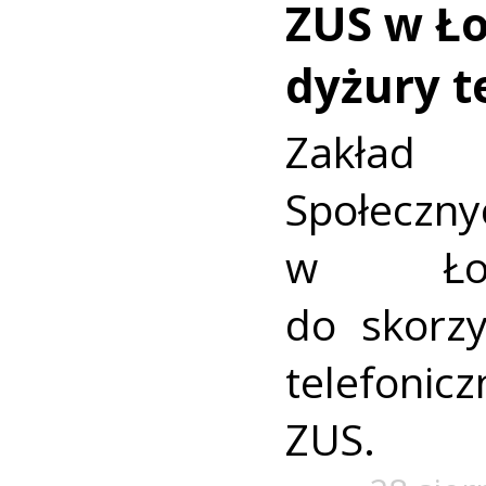
ZUS w Ło
dyżury t
Zakład
Społecz
w Łod
do skorz
telefoni
ZUS.