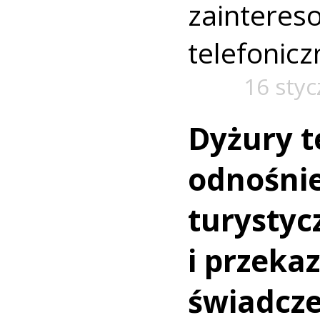
zaintere
telefonic
16 styc
Dyżury t
odnośni
turystyc
i przeka
świadcz