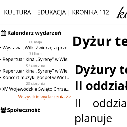
KULTURA
|
EDUKACJA
|
KRONIKA 112
Kalendarz wydarzeń
Dyżur t
08 maja
Wystawa „Wilk. Zwierzęta przeklęte”
31 lipca
Repertuar kina „Syreny” w Wieluniu w dn. od 31 lipca do 6 sierpnia
Dyżury t
07 sierpnia
Repertuar kina „Syreny” w Wieluniu w dn. od 7 do 13 sierpnia
Koncert muzyki gospel w Wieluniu
II oddzi
23 sierpnia
XV Wojewódzkie Święto Chrzanu
Wszystkie wydarzenia >>
II oddz
Społeczność
planuje