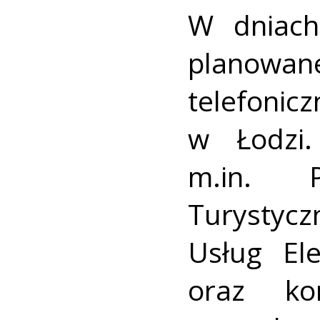
W dniach
planow
telefonicz
w Łodzi.
m.in. P
Turystyc
Usług El
oraz kor