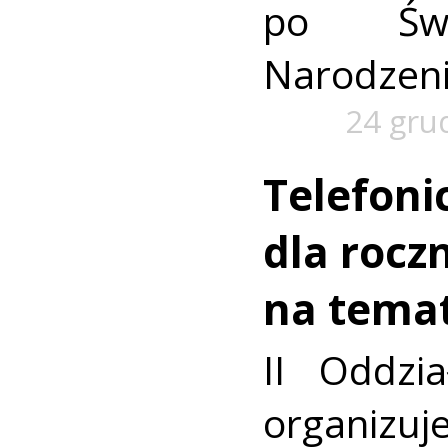
po Świ
Narodzeni
24 gru
Telefoni
dla rocz
na tema
II Oddzi
organizuj