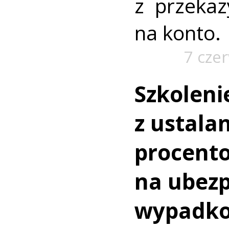
z przeka
na konto.
7 cze
Szkoleni
z ustala
procento
na ubezp
wypadk