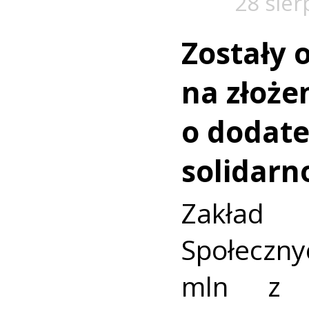
28 sier
Zostały 
na złoże
o dodat
solidarn
Zakład
Społecznyc
mln z t