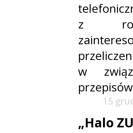
telefon
z roc
zainteres
przelicz
w zwią
przepisów
15 gru
„Halo ZUS