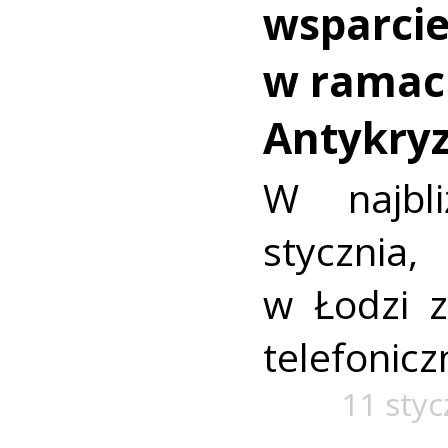
wsparcie
w ramac
Antykryz
W najbl
stycznia
w Łodzi 
telefonic
11 styc