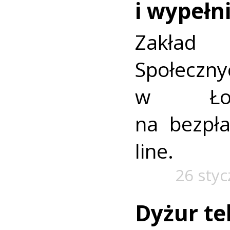
i wypełn
Zakład
Społecz
w Łod
na bezpła
line.
26 styc
Dyżur te