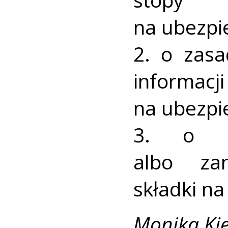
na ubezpi
2. o zasa
informacji
na ubezpi
3. o ko
albo zan
składki n
Monika Kie