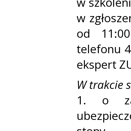
w szkolen
w zgłosze
od 11:0
telefonu 
ekspert ZU
W trakcie 
1. o za
ubezpiec
stopy 