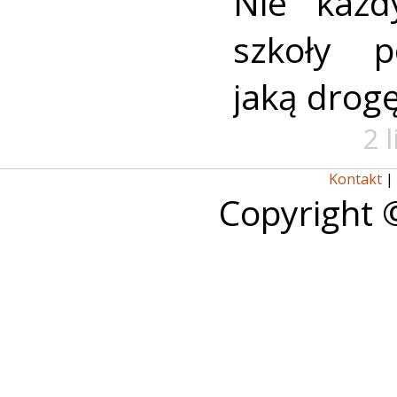
Nie każd
szkoły p
jaką drog
2 
Kontakt
|
Copyright