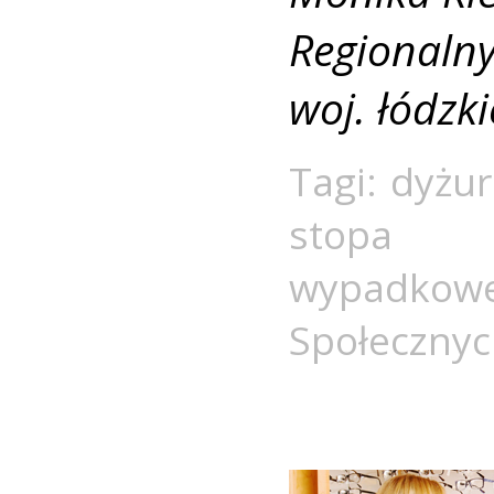
Regionalny
woj. łódzk
Tagi:
dyżur
stopa p
wypadkow
Społeczny