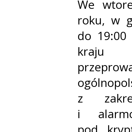
We wtore
roku, w 
do 19:00 
kraj
przeprow
ogólnopo
z zakre
i alarm
pod kry