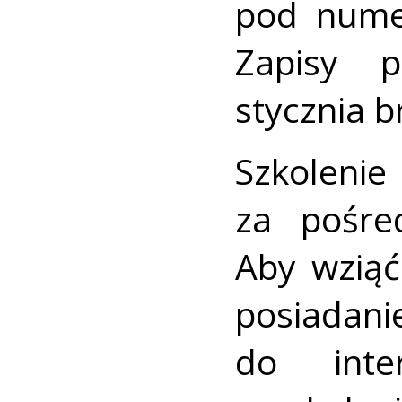
pod nume
Zapisy 
stycznia b
Szkolenie
za pośre
Aby wziąć
posiada
do inte