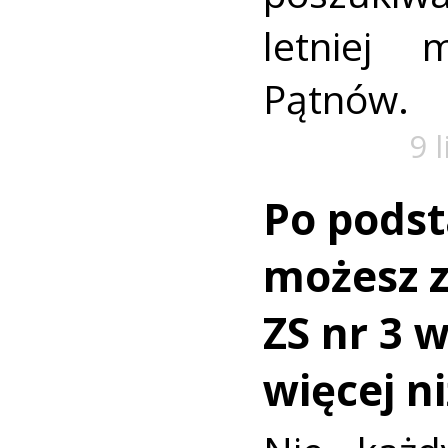
letniej 
Pątnów.
9 
Po pods
możesz z
ZS nr 3 
więcej n