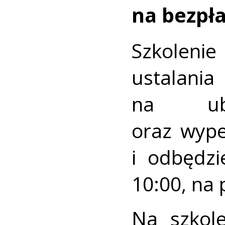
na bezpła
Szkoleni
ustala
na ube
oraz wyp
i odbędzi
10:00, na
Na szkol