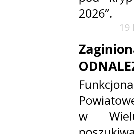
2026”.
19 
Zaginion
ODNALE
Funkcjon
Powiat
w Wielu
poszukiwa