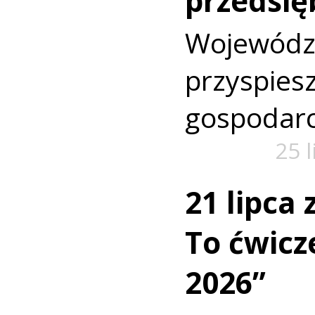
przedsię
Wojewó
przyspi
gospodarc
25 
21 lipca
To ćwic
2026”