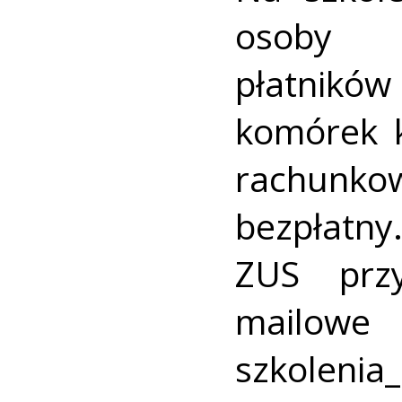
osoby z
płatnik
komórek 
rachunkow
bezpłatny
ZUS przy
mail
szkole