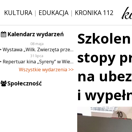
KULTURA
|
EDUKACJA
|
KRONIKA 112
Szkoleni
Kalendarz wydarzeń
08 maja
Wystawa „Wilk. Zwierzęta przeklęte”
stopy p
31 lipca
Repertuar kina „Syreny” w Wieluniu w dn. od 31 lipca do 6 sierpnia
Wszystkie wydarzenia >>
na ube
Społeczność
i wypeł