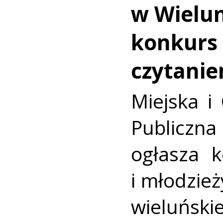
w Wielun
konkurs
czytani
Miejska i
Publicz
ogłasza k
i młodzież
wieluńsk