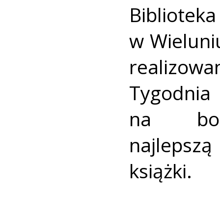
Bibliot
w Wieluniu
realizo
Tygodnia
na book
najlepszą
książki.