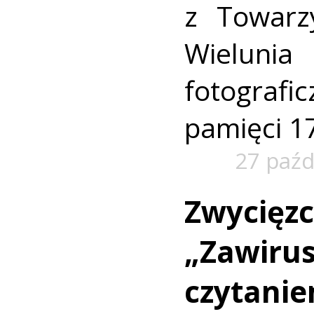
z Towarz
Wielunia
fotogra
pamięci 1
27 paźd
Zwycięzc
„Zawiru
czytanie