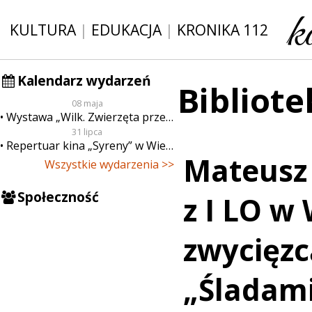
KULTURA
|
EDUKACJA
|
KRONIKA 112
Kalendarz wydarzeń
Bibliote
08 maja
Wystawa „Wilk. Zwierzęta przeklęte”
31 lipca
Repertuar kina „Syreny” w Wieluniu w dn. od 31 lipca do 6 sierpnia
Mateusz
Wszystkie wydarzenia >>
Społeczność
z I LO w
zwycięz
„Śladami