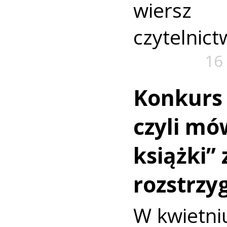
wiers
czytelnict
16
Konkurs
czyli mó
książki” 
rozstrzy
W kwietni