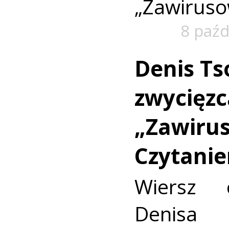
„Zawiruso
8 paźd
Denis Ts
zwycięzc
„Zawiru
Czytani
Wiersz c
Denisa 