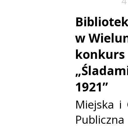
4
Bibliote
w Wielun
konkurs 
„Śladami
1921”
Miejska i
Publiczn