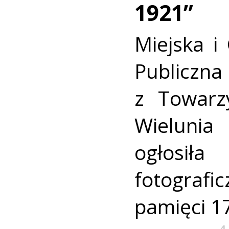
1921”
Miejska i
Publiczn
z Towarz
Wielunia
ogłos
fotogra
pamięci 1