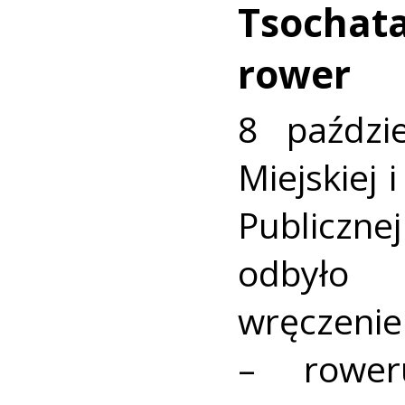
Tsochata
rower
8 paździ
Miejskiej 
Publicz
odbyło 
wręczeni
– rower