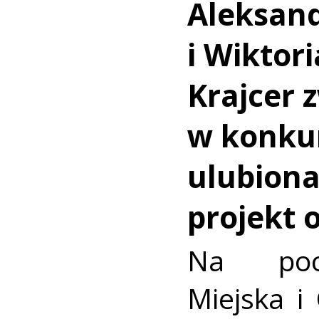
Aleksand
i Wiktori
Krajcer 
w konku
ulubiona
projekt 
Na pocz
Miejska i