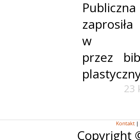
Publicz
zaprosiła
w org
przez bib
plastyczn
23 
Kontakt
|
Copyright