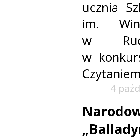
ucznia S
im. Win
w Rudz
w konkur
Czytaniem
4 paźd
Narodow
„Ballady