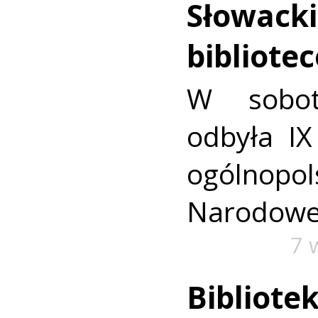
Słowacki
bibliote
W sobot
odbyła IX
ogólnop
Narodowe 
7 
Bibliote