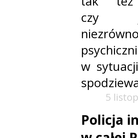
tak też
czy j
niezrówn
psychicz
w sytuacj
spodziewa
5 listo
Policja i
w całej 