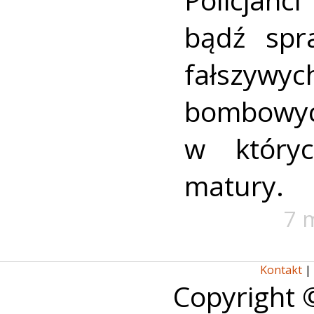
bądź spr
fałszy
bombowy
w który
matury.
7 
Kontakt
|
Copyright