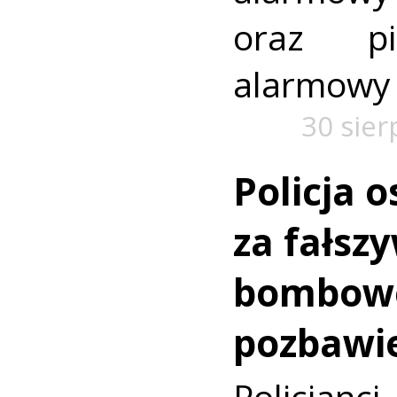
oraz pi
alarmowy
30 sier
Policja o
za fałsz
bombowe 
pozbawie
Policjanc