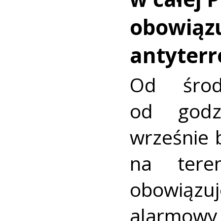
obowiąz
antyterr
Od środ
od god
wrześnie b
na teren
obowiązuj
alar