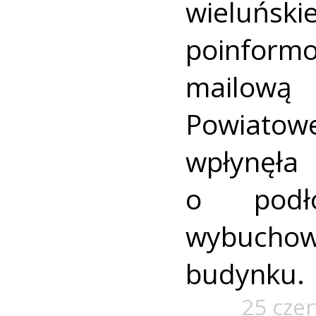
wieluński
poinform
mailową
Powiato
wpłynę
o podło
wybuch
budynku.
25 cze