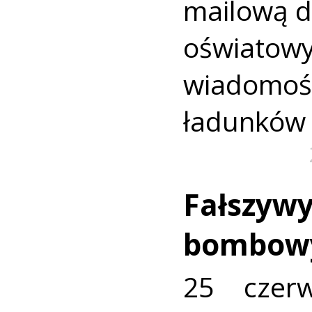
mailową 
oświato
wiadomoś
ładunków
Fałszyw
bombowy
25 czer