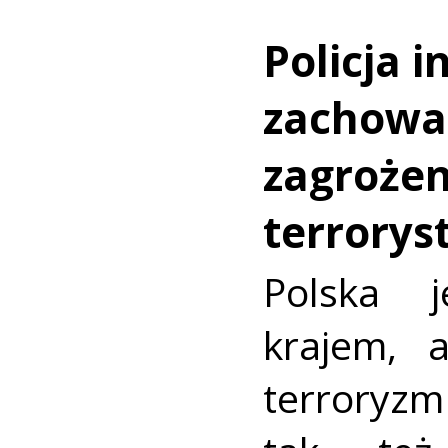
Policja i
zachowa
zagrożen
terrorys
Polska j
krajem, 
terroryz