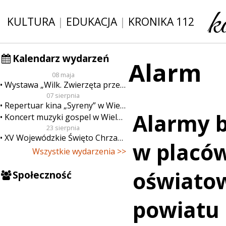
KULTURA
|
EDUKACJA
|
KRONIKA 112
Kalendarz wydarzeń
Alarm
08 maja
Wystawa „Wilk. Zwierzęta przeklęte”
07 sierpnia
Repertuar kina „Syreny” w Wieluniu w dn. od 7 do 13 sierpnia
Alarmy
Koncert muzyki gospel w Wieluniu
23 sierpnia
XV Wojewódzkie Święto Chrzanu
w placó
Wszystkie wydarzenia >>
oświato
Społeczność
powiatu