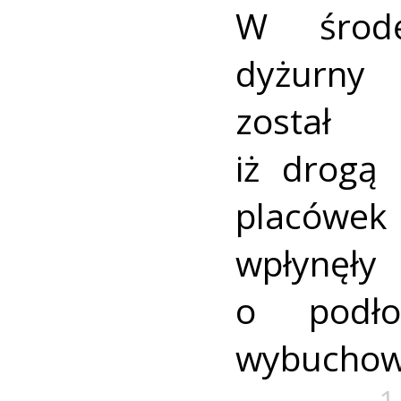
W środę
dyżurny
został 
iż drogą
placówe
wpłynę
o podło
wybuchow
1