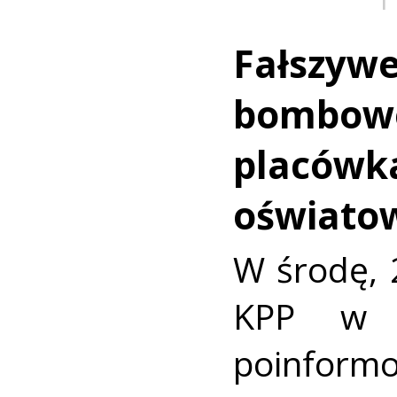
Fałszyw
bombow
placówk
oświato
W środę, 
KPP w W
poinform