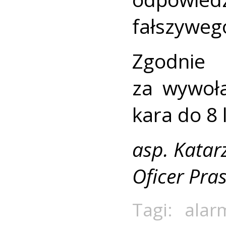
fałszyweg
Zgodni
za wywoła
kara do 8 
asp. Katar
Oficer Pra
Tagi:
alar