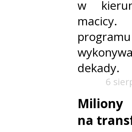
w kieru
macic
progra
wykonywa
dekady.
6 sier
Miliony
na trans