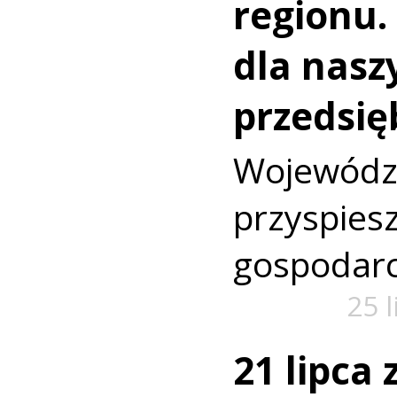
regionu.
dla nasz
przedsię
Wojewó
przyspi
gospodarc
25 
21 lipca