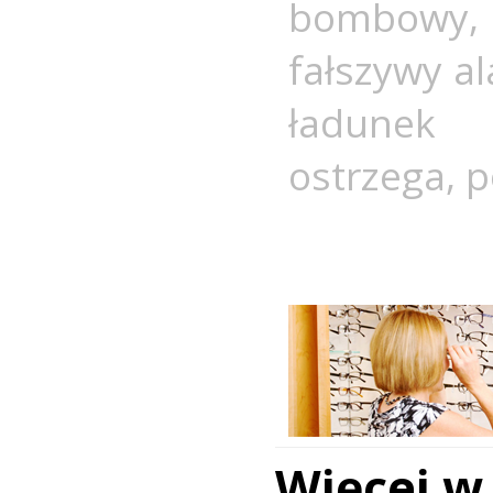
bombowy
fałszywy a
ładunek 
ostrzega
,
p
Więcej w