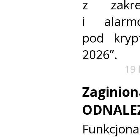
z zakre
i alarm
pod kry
2026”.
19 
Zaginion
ODNALE
Funkcjon