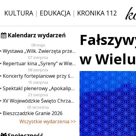
KULTURA
|
EDUKACJA
|
KRONIKA 112
Fałszy
Kalendarz wydarzeń
08 maja
Wystawa „Wilk. Zwierzęta przeklęte”
w Wielu
07 sierpnia
Repertuar kina „Syreny” w Wieluniu w dn. od 7 do 13 sierpnia
08 sierpnia
Koncerty fortepianowe przy świecach
15 sierpnia
Spektakl plenerowy „Apokalipsa”
23 sierpnia
XV Wojewódzkie Święto Chrzanu
05 września
Bieszczadzkie Granie 2026
Wszystkie wydarzenia >>
Społeczność