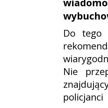
wiadomo
wybuchow
Do tego z
rekomen
wiarygodno
Nie prze
znajdując
policja