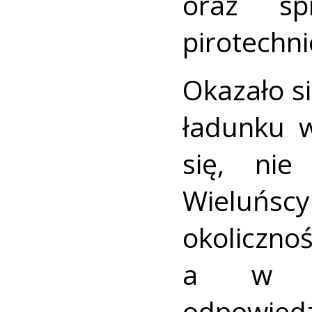
oraz sp
pirotechn
Okazało s
ładunku 
się, nie
Wieluńs
okolic
a w sz
odpowi