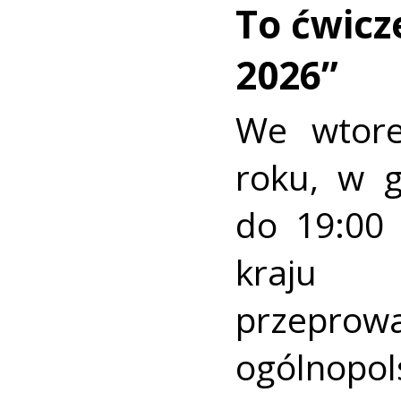
To ćwic
2026”
We wtore
roku, w 
do 19:00 
kraj
przeprow
ogólnopo