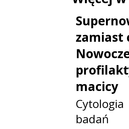
Superno
zamiast c
Nowocz
profilakt
macicy
Cytologia
badań p