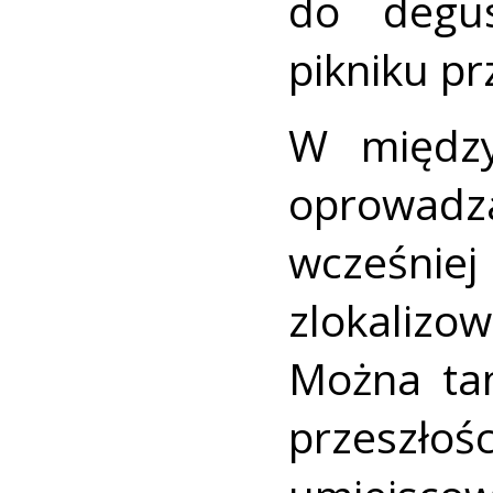
do degus
pikniku pr
W między
oprowadza
wcześnie
zlokali
Można ta
przeszłoś