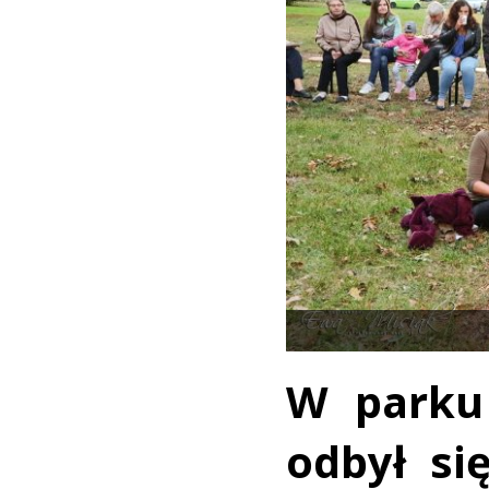
W parku
odbył si