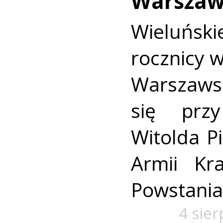
Warszaw
Wieluńs
rocznicy 
Warszaws
się prz
Witolda Pi
Armii Kra
Powstania
4 sie