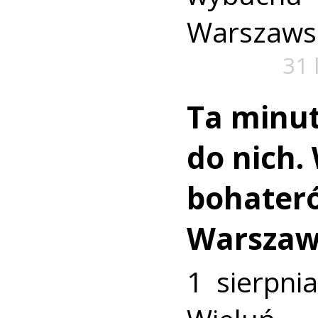
Warszaws
31 
Ta minut
do nich.
bohater
Warszaw
1 sierpni