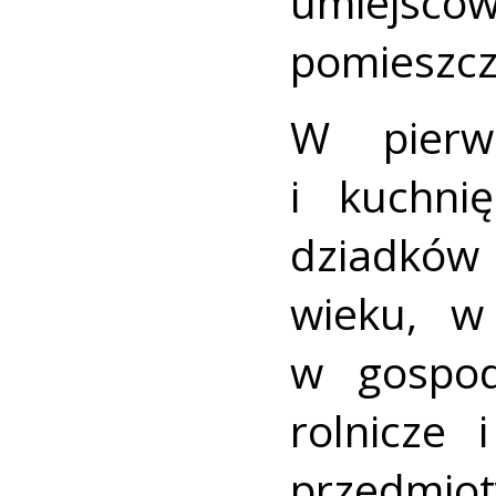
umiej
pomieszcz
W pierw
i kuchni
dziadków 
wieku, w
w gospod
rolnicze 
przedmiot