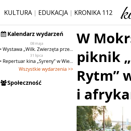
KULTURA
|
EDUKACJA
|
KRONIKA 112
W Mokr
Kalendarz wydarzeń
08 maja
Wystawa „Wilk. Zwierzęta przeklęte”
piknik 
31 lipca
Repertuar kina „Syreny” w Wieluniu w dn. od 31 lipca do 6 sierpnia
Wszystkie wydarzenia >>
Rytm” w
Społeczność
i afryk