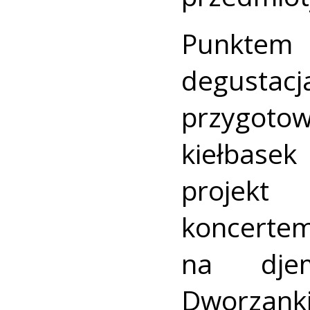
Punktem 
degusta
przygoto
kiełbase
projekt
koncerte
na dje
Dworzank