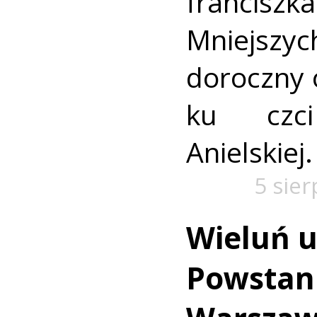
francis
Mniejszyc
doroczny 
ku czc
Anielskiej.
5 sie
Wieluń u
Powstan