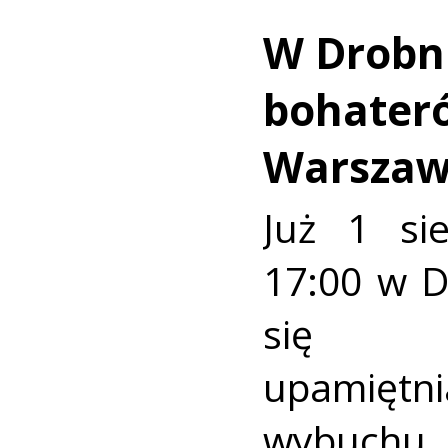
W Drobn
bohater
Warszaw
Już 1 si
17:00 w 
się u
upamiętni
wybuch