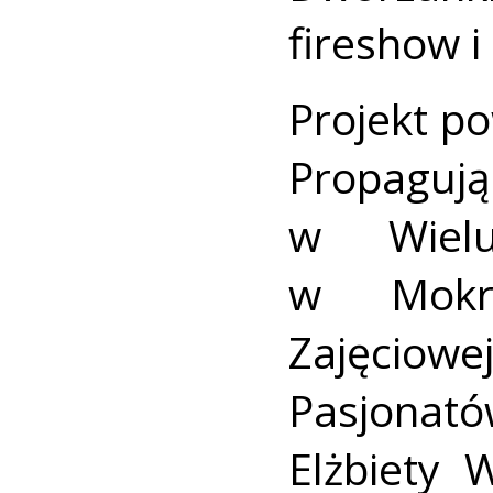
fireshow i
Projekt p
Propagują
w Wielun
w Mokrs
Zajęcio
Pasjonat
Elżbiety 