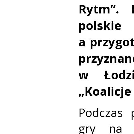
Rytm”. P
polsk
a przygo
przyzna
w Łodz
„Koalicje
Podczas p
gry na 