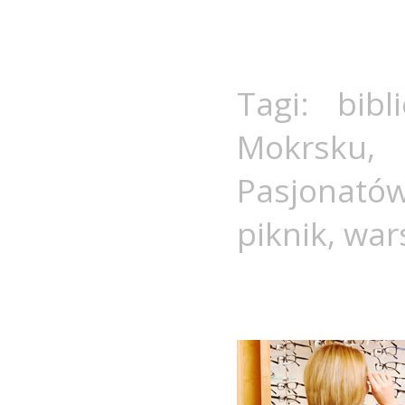
Tagi:
bibl
Mokrsku
Pasjonató
piknik
,
war