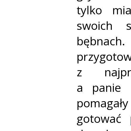
tylko mi
swoich s
bębnach. 
przygoto
z najpr
a panie 
pomagał
gotować p