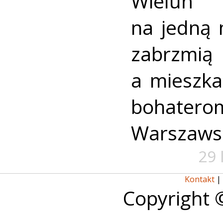
Wieluń
na jedną 
zabrzmią
a mieszk
bohate
Warszaws
29 
Kontakt
|
Copyright