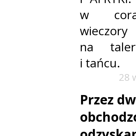
w coraz
wieczo
na tale
i tańcu.
28 
Przez dw
obchodzo
odzyskan