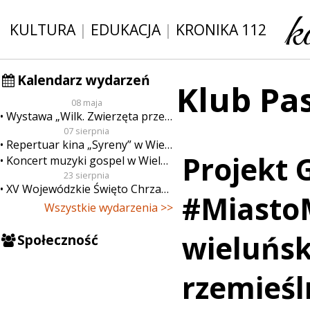
KULTURA
|
EDUKACJA
|
KRONIKA 112
Kalendarz wydarzeń
Klub Pa
08 maja
Wystawa „Wilk. Zwierzęta przeklęte”
07 sierpnia
Repertuar kina „Syreny” w Wieluniu w dn. od 7 do 13 sierpnia
Projekt G
Koncert muzyki gospel w Wieluniu
23 sierpnia
XV Wojewódzkie Święto Chrzanu
#Miasto
Wszystkie wydarzenia >>
wieluńsk
Społeczność
rzemieś