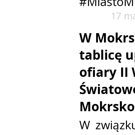
#MiastoMi
17 m
W Mokrs
tablicę 
ofiary II
Światowe
Mokrsko
W związk