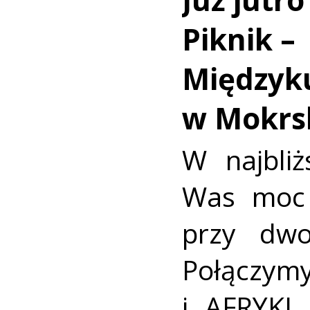
Piknik –
Międzyk
w Mokrs
W najbli
Was moc 
przy dw
Połączym
i AFRYKI