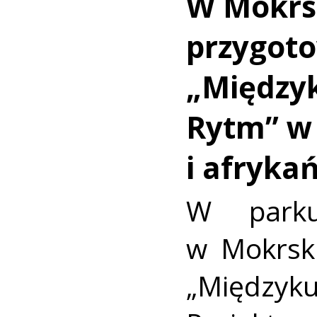
W Mokr
przygot
„Między
Rytm” w 
i afryka
W park
w Mokrsku
„Międzyk