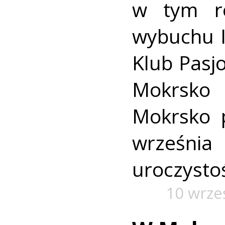
w tym ro
wybuchu I
Klub Pasjo
Mokrsko
Mokrsko 
wrześn
uroczysto
10 wrze