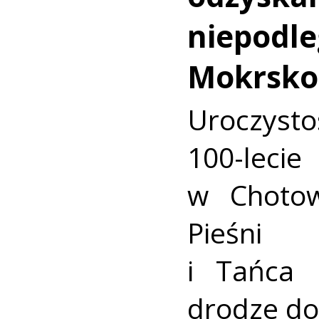
niepodle
Mokrsko
Uroczysto
100-leci
w Chotow
Pieśni 
i Tańca
drodze do 