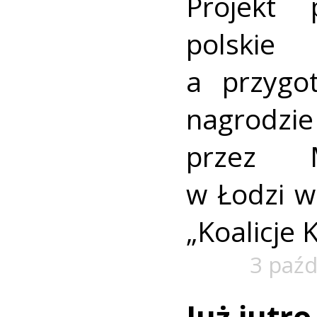
Projekt 
polskie
a przygo
nagrodz
przez 
w Łodzi 
„Koalicje 
3 paźd
Już jutro