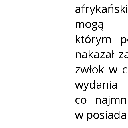
afrykańs
mogą u
którym p
nakazał za
zwłok w c
wydania 
co najmn
w posiada