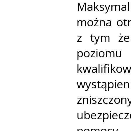
Maksyma
można otr
z tym że
poziom
kwalifi
wystąpien
zniszczon
ubezpie
pomocy 