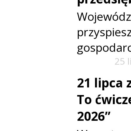
Wojewó
przyspi
gospodarc
25 
21 lipca
To ćwic
2026”