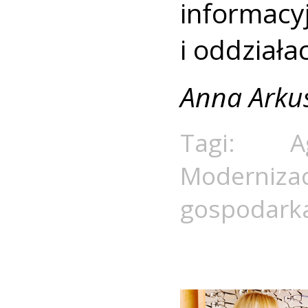
informacy
i oddziała
Anna Arku
Tagi:
A
Moderniza
gospodark