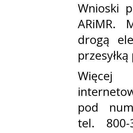
Wnioski p
ARiMR. M
drogą ele
przesyłką
Więcej 
intern
pod nume
tel. 800