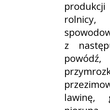
produkcj
rolnicy
spowodow
z następ
powódź,
przymroz
przezimow
lawinę, 