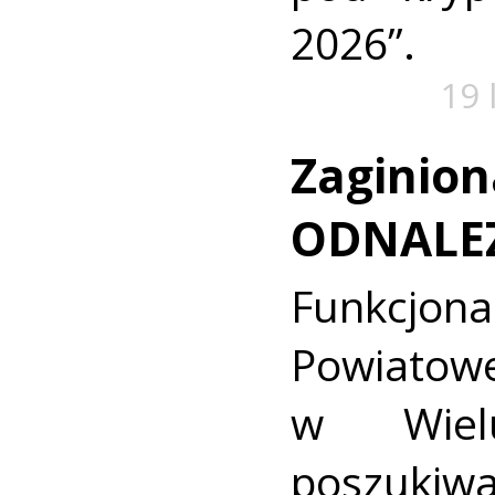
2026”.
19 
Zaginion
ODNALE
Funkcjon
Powiat
w Wielu
poszukiwa