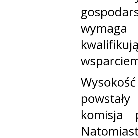
gospodar
wymaga
kwalifi
wsparciem
Wysokość
powstały
komisja 
Natomias