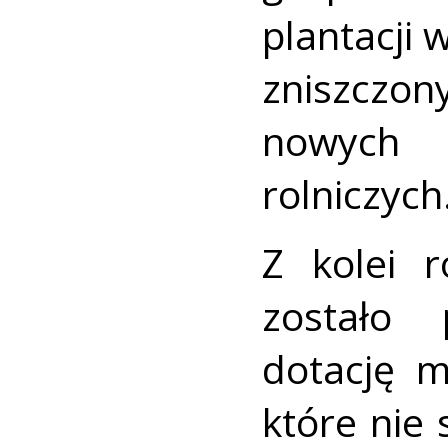
plantacji
zniszcz
nowych
rolniczych
Z kolei r
zostało
dotację m
które nie