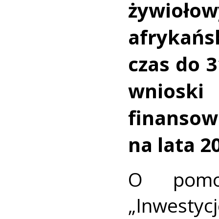
żywioło
afrykań
czas do 3
wnioski 
finans
na lata 2
O pomo
„Inwesty