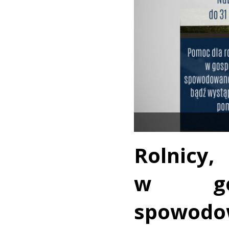
Rolnic
w gos
spowo