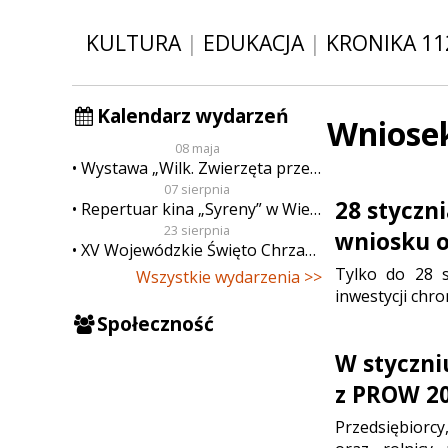
KULTURA
|
EDUKACJA
|
KRONIKA 11
Kalendarz wydarzeń
Wniose
08 maja
Wystawa „Wilk. Zwierzęta przeklęte”
07 sierpnia
28 styczn
Repertuar kina „Syreny” w Wieluniu w dn. od 7 do 13 sierpnia
23 sierpnia
wniosku o
XV Wojewódzkie Święto Chrzanu
Tylko do 28 s
Wszystkie wydarzenia >>
inwestycji chro
Społeczność
W styczni
z PROW 2
Przedsiębiorcy,