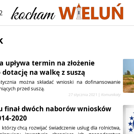
2
k
ia upływa termin na złożenie
 dotację na walkę z suszą
tycznia można składać wnioski na dofinansowanie
niących przed suszą.
27 stycznia 2021
|
Komunikaty
u finał dwóch naborów wniosków
014-2020
 którzy chcą rozwijać świadczenie usług dla rolnictwa,