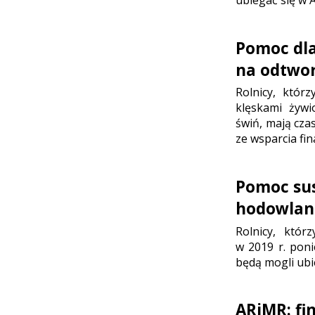
ubiegać się w 
Pomoc dla 
na odtwor
Rolnicy, któr
klęskami żyw
świń, mają czas
ze wsparcia f
Pomoc su
hodowlan
Rolnicy, któ
w 2019 r. poni
będą mogli ubi
ARiMR: fi