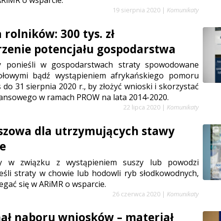
ARiMR o wsparcie.
19 sierpnia 2020
|
Komunikaty
rolników: 300 tys. zł
zenie potencjału gospodarstwa
zy ponieśli w gospodarstwach straty spowodowane
iołowymi bądź wystąpieniem afrykańskiego pomoru
 do 31 sierpnia 2020 r., by złożyć wnioski i skorzystać
inansowego w ramach PROW na lata 2014-2020.
22 lipca 2020
|
Komunikaty
szowa dla utrzymujących stawy
e
rzy w związku z wystąpieniem suszy lub powodzi
eśli straty w chowie lub hodowli ryb słodkowodnych,
egać się w ARiMR o wsparcie.
26 czerwca 2020
|
Komunikaty
nał naboru wniosków – materiał