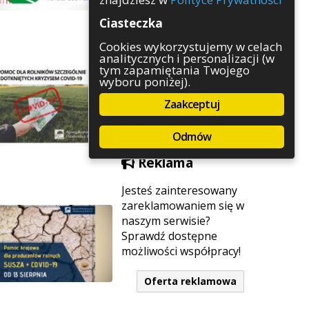
Rozrywka
Ciasteczka
Służby
Sport
Cookies wykorzystujemy w celach
analitycznych i personalizacji (w
Środowisko
tym zapamiętania Twojego
Szkolnictwo
wyboru poniżej).
Wydarzenia
Zaakceptuj
Zapowiedzi
Zdrowie
Odmów
Reklama
Jesteś zainteresowany
zareklamowaniem się w
naszym serwisie?
Sprawdź dostępne
możliwości współpracy!
Oferta reklamowa