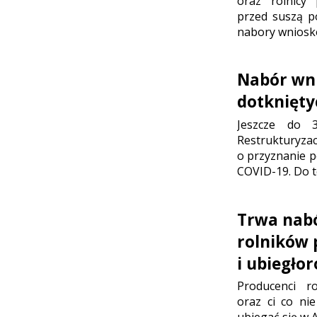
oraz rolnicy 
przed suszą p
nabory wnioskó
Nabór wn
dotknięty
Jeszcze do 3
Restrukturyz
o przyznanie p
COVID-19. Do t
Trwa nabó
rolników 
i ubiegło
Producenci r
oraz ci co ni