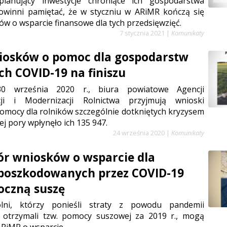
planujący inwestycje chroniące ich gospodarstwa
owinni pamiętać, że w styczniu w ARiMR kończą się
w o wsparcie finansowe dla tych przedsięwzięć.
7 stycznia 2021
|
Komunikaty
iosków o pomoc dla gospodarstw
ch COVID-19 na finiszu
0 września 2020 r., biura powiatowe Agencji
acji i Modernizacji Rolnictwa przyjmują wnioski
omocy dla rolników szczególnie dotkniętych kryzysem
ej pory wpłynęło ich 135 947.
24 września 2020
|
Komunikaty
r wniosków o wsparcie dla
poszkodowanych przez COVID-19
roczną suszę
olni, którzy ponieśli straty z powodu pandemii
e otrzymali tzw. pomocy suszowej za 2019 r., mogą