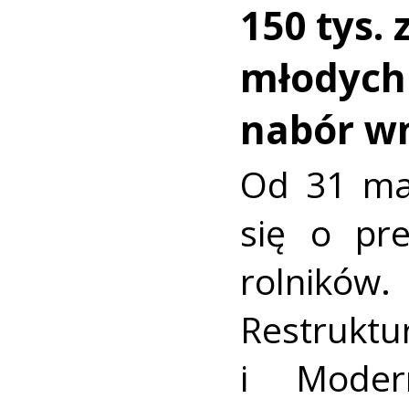
150 tys. 
młodych 
nabór w
Od 31 ma
się o pr
rolnik
Restruktur
i Modern