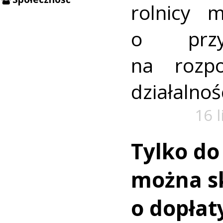
rolnicy 
o przy
na rozpo
działalnoś
16 
Tylko do
można s
o dopła