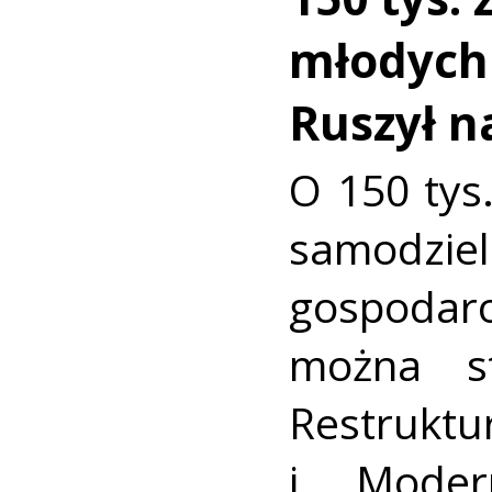
młodych 
Ruszył 
O 150 tys.
samodzie
gospodar
można s
Restruktur
i Modern