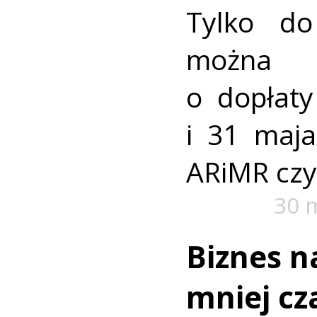
Tylko do
można s
o dopłat
i 31 maj
ARiMR czy
30 
Biznes n
mniej cz