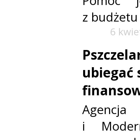
Pomoc j
z budżetu
6 kwie
Pszczela
ubiegać 
finanso
Agencja 
i Modern