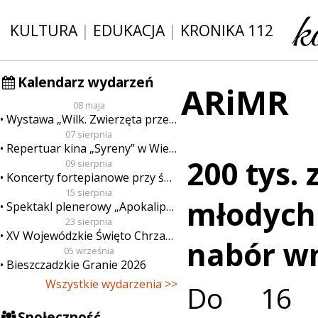
KULTURA
|
EDUKACJA
|
KRONIKA 112
Kalendarz wydarzeń
ARiMR
08 maja
Wystawa „Wilk. Zwierzęta przeklęte”
07 sierpnia
Repertuar kina „Syreny” w Wieluniu w dn. od 7 do 13 sierpnia
200 tys. 
09 sierpnia
Koncerty fortepianowe przy świecach
15 sierpnia
młodych 
Spektakl plenerowy „Apokalipsa”
23 sierpnia
XV Wojewódzkie Święto Chrzanu
nabór w
05 września
Bieszczadzkie Granie 2026
Wszystkie wydarzenia >>
Do 16 s
Społeczność