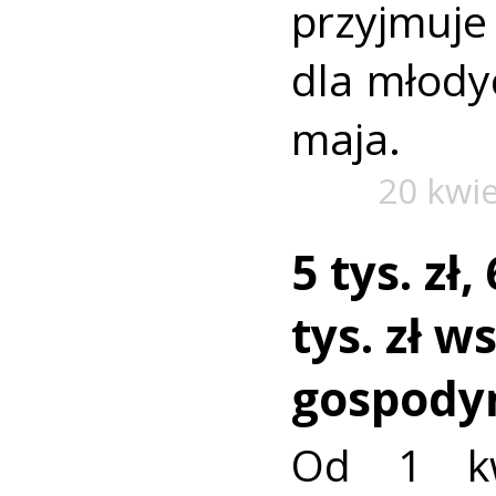
przyjmuje
dla młody
maja.
20 kwi
5 tys. zł,
tys. zł w
gospodyń
Od 1 kw