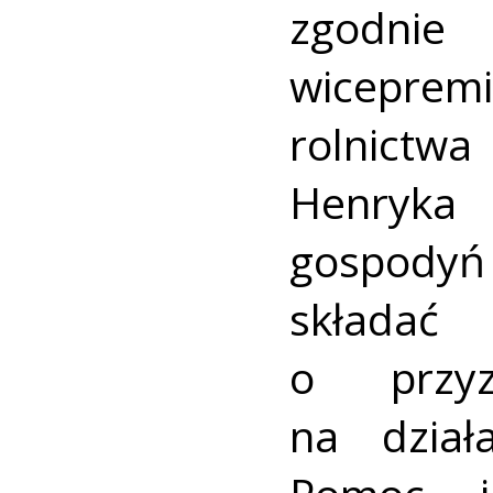
zgodnie
wicepre
rolnictw
Henryka 
gospodyń
skład
o przyz
na dział