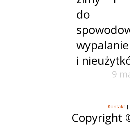
do 
spowodo
wypal
i nieużytk
9 m
Kontakt
|
Copyright