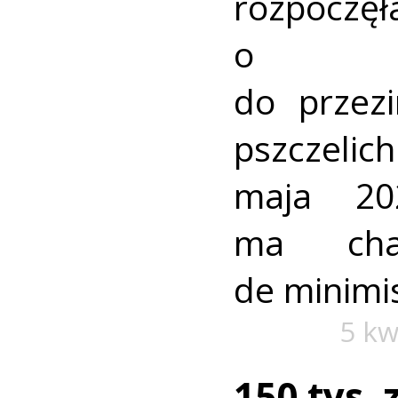
rozpoczę
o dof
do przez
pszczelic
maja 20
ma cha
de minimis
5 kw
150 tys. 