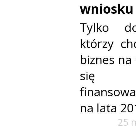
wniosku
Tylko d
którzy ch
biznes na
się o
finanso
na lata 20
25 