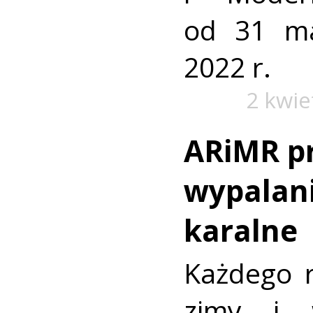
od 31 m
2022 r.
2 kwie
ARiMR p
wypalani
karalne
Każdego 
zimy i 