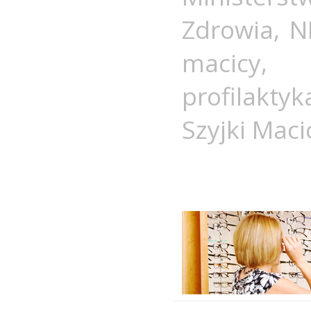
Zdrowia
,
N
macicy
profilaktyk
Szyjki Maci