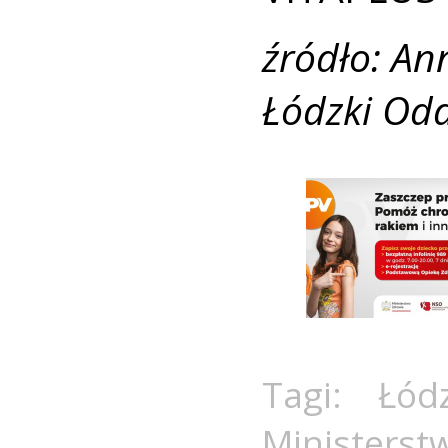
źródło: An
Łódzki Od
Tagi:
Łód
Ministerst