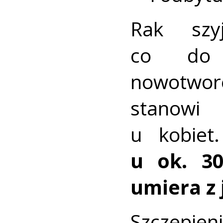
Rak szy
co do c
nowotwo
stanowi
u kobie
u ok. 30
umiera z
Szczepie