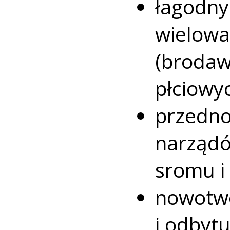
łagod
wielow
(broda
płciowyc
przedn
narządó
sromu i
nowotwo
i odbytu