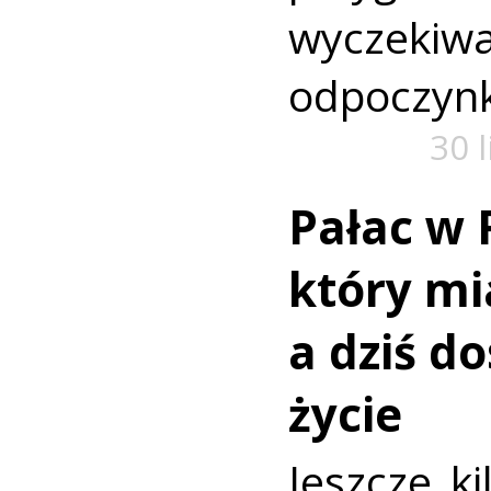
wyczekiw
odpoczyn
30 
Pałac w 
który mi
a dziś d
życie
Jeszcze ki