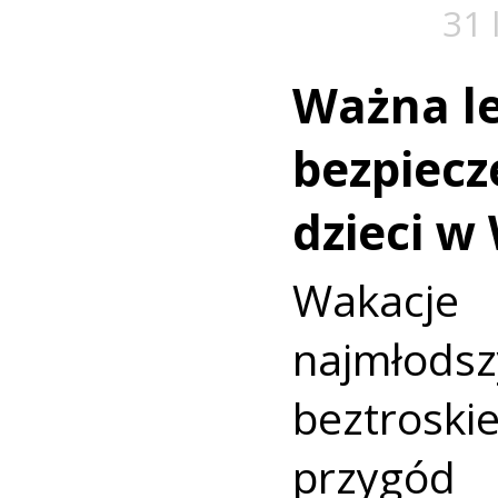
31 
Ważna le
bezpiecz
dzieci w
Wakac
najmło
beztroski
przyg