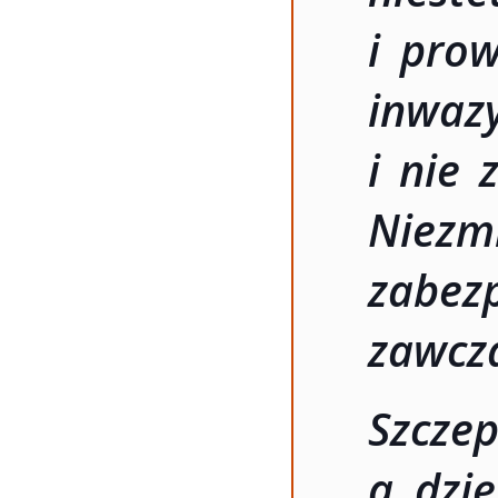
i pro
inwa
i nie 
Niezm
zabezp
zawcz
Szczep
a dzi