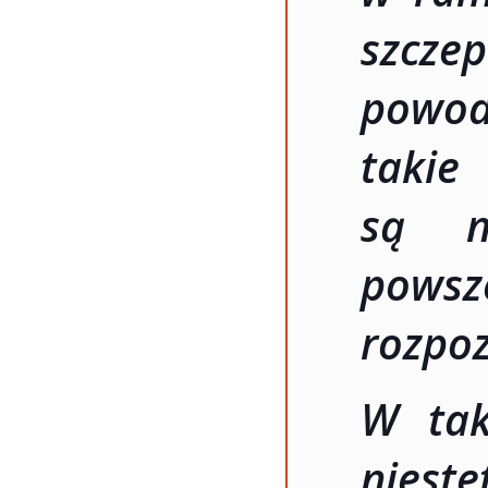
szcze
powod
takie
są n
powsz
rozpo
W tak
nies