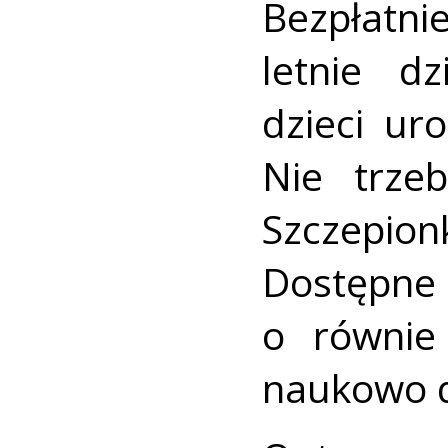
Bezpłatni
letnie dz
dzieci ur
Nie trzeb
Szczepion
Dostępne 
o równie
naukowo d