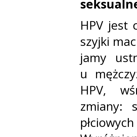
seksualne
HPV jest 
szyjki mac
jamy ustn
u mężczy
HPV, wś
zmiany: 
płciowyc