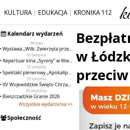
KULTURA
|
EDUKACJA
|
KRONIKA 112
Bezpłat
Kalendarz wydarzeń
08 maja
Wystawa „Wilk. Zwierzęta przeklęte”
w Łódzk
07 sierpnia
Repertuar kina „Syreny” w Wieluniu w dn. od 7 do 13 sierpnia
15 sierpnia
przeciw
Spektakl plenerowy „Apokalipsa”
23 sierpnia
XV Wojewódzkie Święto Chrzanu
05 września
Bieszczadzkie Granie 2026
Wszystkie wydarzenia >>
Społeczność