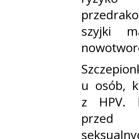
przedrako
szyjki 
nowotwor
Szczepion
u osób, k
z HPV. D
przed r
seksualn