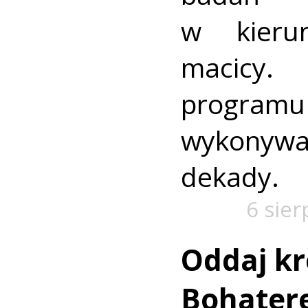
w kieru
macic
progra
wykonywa
dekady.
6 sier
Oddaj kr
Bohatere