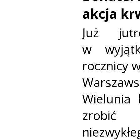
akcja k
Już jut
w wyjąt
rocznicy 
Warszaws
Wielunia 
zrobić
niezwykłe