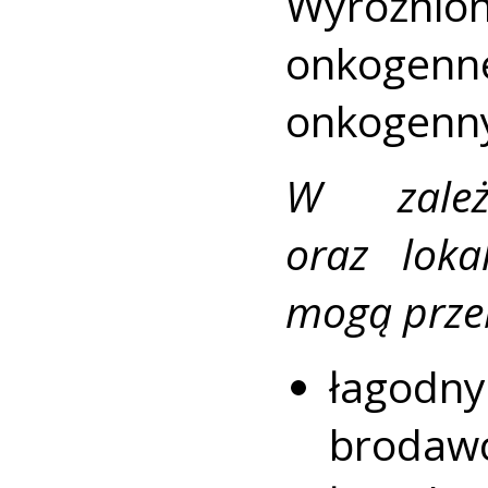
Wyróżni
onkoge
onkogenn
W zale
oraz loka
mogą przeb
łagodny
brodawc