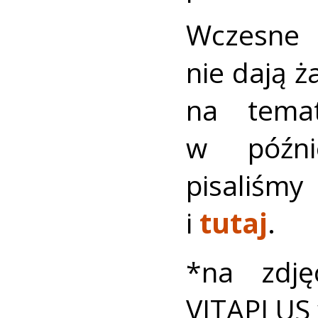
Wczesne 
nie dają 
na tema
w późni
pisaliśm
i
tutaj
.
*na zdję
VITAPLUS 