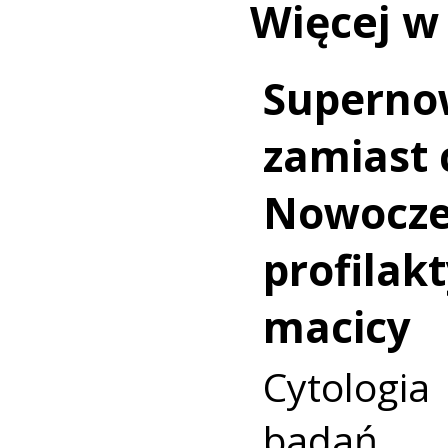
Więcej w
Superno
zamiast c
Nowocz
profilakt
macicy
Cytologia
badań p