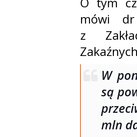
O tym cz
mówi dr
z Zakła
Zakaźnych
W pon
są po
przec
mln d