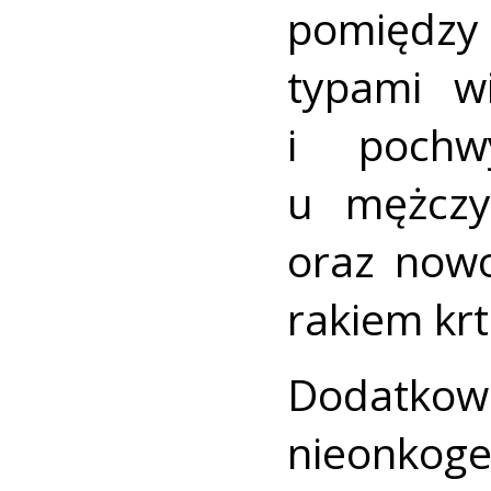
pomiędz
typami w
i pochw
u mężczy
oraz nowo
rakiem krt
Dodatk
nieonko