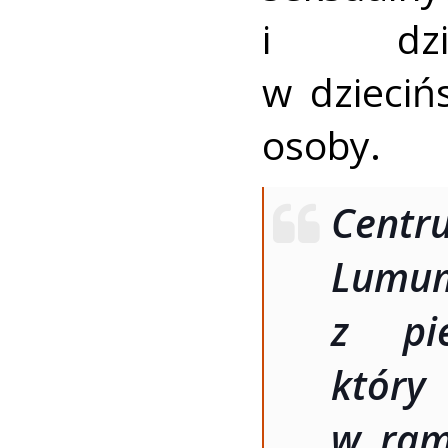
i dzie
w dzieciń
osoby.
Centr
Lumu
z pi
któr
w ram