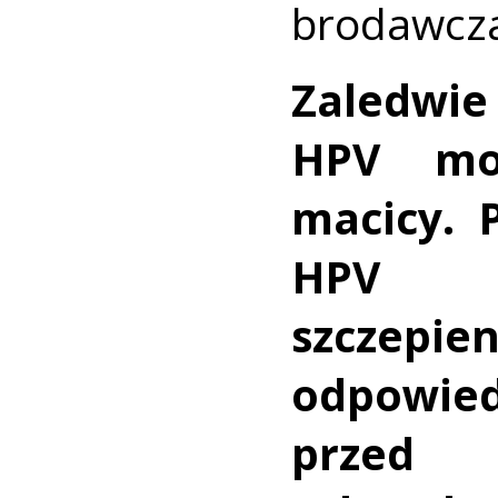
brodawcz
Zaledwi
HPV moż
macicy. 
HPV na
szczepi
odpow
przed r