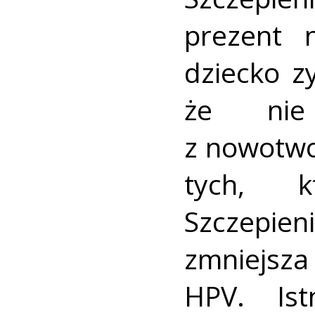
prezent 
dziecko z
że nie
z nowotwo
tych, k
Szczepi
zmniejsz
HPV. Ist