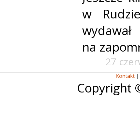
w Rudzi
wydawa
na zapomn
27 cze
Kontakt
|
Copyright