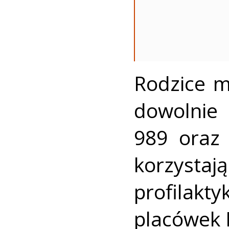
Rodzice m
dowolnie
989 ora
korzystaj
profilakt
placówek P