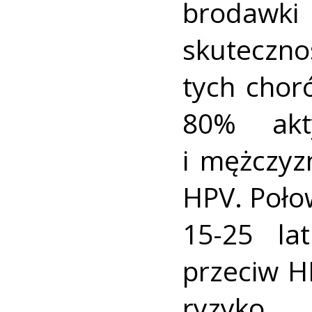
brodawki
skuteczno
tych chor
80% akt
i mężczyz
HPV. Poło
15-25 la
przeciw 
ryzyko