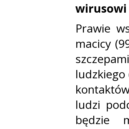
wirusowi
Prawie ws
macicy (9
szczepa
ludzkiego
kontaktó
ludzi pod
będzie 