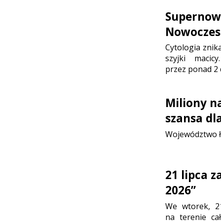
Supernowo
Nowoczesn
Cytologia znik
szyjki maci
przez ponad 2 
Miliony n
szansa dl
Województwo ł
21 lipca 
2026”
We wtorek, 2
na terenie ca