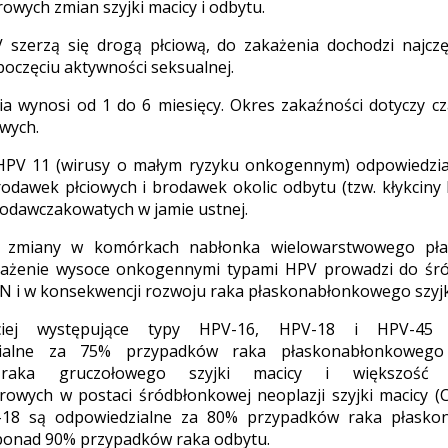
wych zmian szyjki macicy i odbytu.
 szerzą się drogą płciową, do zakażenia dochodzi najcz
poczęciu aktywności seksualnej.
a wynosi od 1 do 6 miesięcy. Okres zakaźności dotyczy c
wych.
HPV 11 (wirusy o małym ryzyku onkogennym) odpowiedzi
dawek płciowych i brodawek okolic odbytu (tzw. kłykciny 
rodawczakowatych w jamie ustnej.
 zmiany w komórkach nabłonka wielowarstwowego płask
każenie wysoce onkogennymi typami HPV prowadzi do śró
CIN i w konsekwencji rozwoju raka płaskonabłonkowego szyjk
ściej występujące typy HPV-16, HPV-18 i HPV-45
ialne za 75% przypadków raka płaskonabłonkowego 
raka gruczołowego szyjki macicy i większość
owych w postaci śródbłonkowej neoplazji szyjki macicy (
-18 są odpowiedzialne za 80% przypadków raka płask
 ponad 90% przypadków raka odbytu.