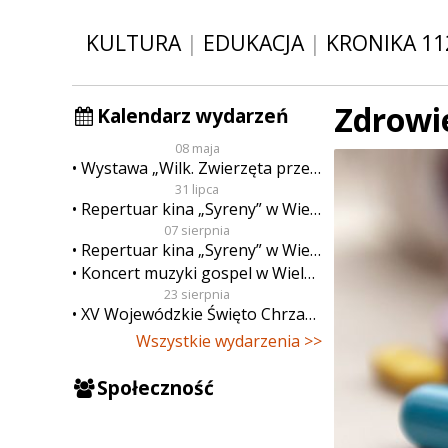
KULTURA
|
EDUKACJA
|
KRONIKA 11
Zdrowi
Kalendarz wydarzeń
08 maja
Wystawa „Wilk. Zwierzęta przeklęte”
31 lipca
Repertuar kina „Syreny” w Wieluniu w dn. od 31 lipca do 6 sierpnia
07 sierpnia
Repertuar kina „Syreny” w Wieluniu w dn. od 7 do 13 sierpnia
Koncert muzyki gospel w Wieluniu
23 sierpnia
XV Wojewódzkie Święto Chrzanu
Wszystkie wydarzenia >>
Społeczność