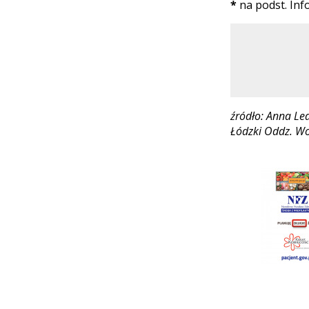
*
na podst. Inf
źródło: Anna Le
Łódzki Oddz. W