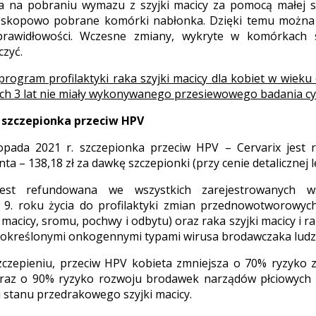
a na pobraniu wymazu z szyjki macicy za pomocą małej sz
oskopowo pobrane komórki nabłonka. Dzięki temu można
eprawidłowości. Wczesne zmiany, wykryte w komórkach 
czyć.
program profilaktyki raka szyjki macicy dla kobiet w wieku 
ich 3 lat nie miały wykonywanego przesiewowego badania cy
szczepionka przeciw HPV
topada 2021 r. szczepionka przeciw HPV – Cervarix jest
nta – 138,18 zł za dawkę szczepionki (przy cenie detalicznej l
jest refundowana we wszystkich zarejestrowanych w
 9. roku życia do profilaktyki zmian przednowotworowyc
i macicy, sromu, pochwy i odbytu) oraz raka szyjki macicy i 
 określonymi onkogennymi typami wirusa brodawczaka ludz
szczepieniu, przeciw HPV kobieta zmniejsza o 70% ryzyko
 oraz o 90% ryzyko rozwoju brodawek narządów płciowych
 stanu przedrakowego szyjki macicy.