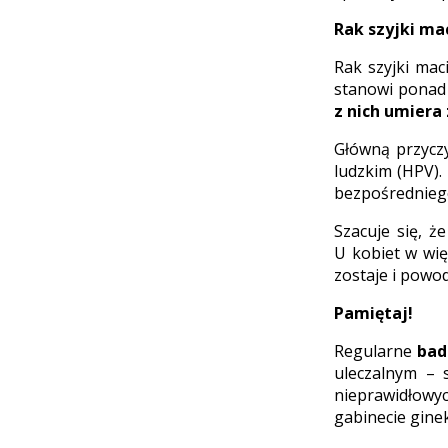
Rak szyjki ma
Rak szyjki mac
stanowi ponad
z nich umiera
Główną przycz
ludzkim (HPV).
bezpośredniego
Szacuje się, ż
U kobiet w wię
zostaje i pow
Pamiętaj!
Regularne
bad
uleczalnym – 
nieprawidłowy
gabinecie gine