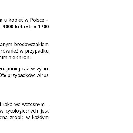
m u kobiet w Polsce –
 3000 kobiet, a 1700
 zwanym brodawczakiem
k również w przypadku
im nie chroni.
najmniej raz w życiu.
w 10% przypadków wirus
i raka we wczesnym –
 cytologicznych jest
ożna zrobić w każdym