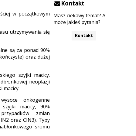
Kontakt
ęściej w początkowym
Masz ciekawy temat? A
może jakieś pytania?
zasu utrzymywania się
Kontakt
alne są za ponad 90%
kończyste) oraz dużej
iego szyjki macicy.
dbłonkowej neoplazji
i macicy.
 wysoce onkogenne
szyjki macicy, 90%
 przypadków zmian
CIN2 oraz CIN3). Typy
onabłonkowego sromu