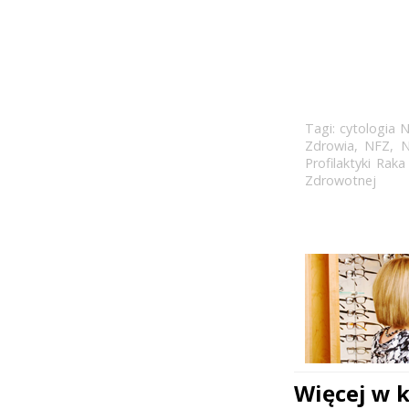
Tagi:
cytologia 
Zdrowia
,
NFZ
,
N
Profilaktyki Raka
Zdrowotnej
Więcej w 