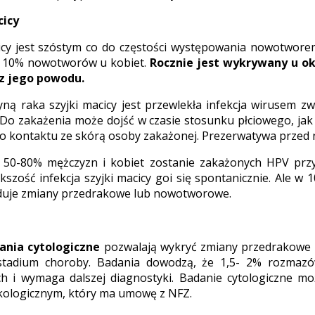
cicy
icy jest szóstym co do częstości występowania nowotwore
 10% nowotworów u kobiet.
Rocznie jest wykrywany u ok.
 z jego powodu.
yną raka szyjki macicy jest przewlekła infekcja wirusem
 Do zakażenia może dojść w czasie stosunku płciowego, ja
 kontaktu ze skórą osoby zakażonej. Prezerwatywa przed n
e 50-80% mężczyzn i kobiet zostanie zakażonych HPV przy
kszość infekcja szyjki macicy goi się spontanicznie. Ale 
oduje zmiany przedrakowe lub nowotworowe.
ania cytologiczne
pozwalają wykryć zmiany przedrakowe 
stadium choroby. Badania dowodzą, że 1,5- 2% rozmazów
ch i wymaga dalszej diagnostyki. Badanie cytologiczne m
kologicznym, który ma umowę z NFZ.