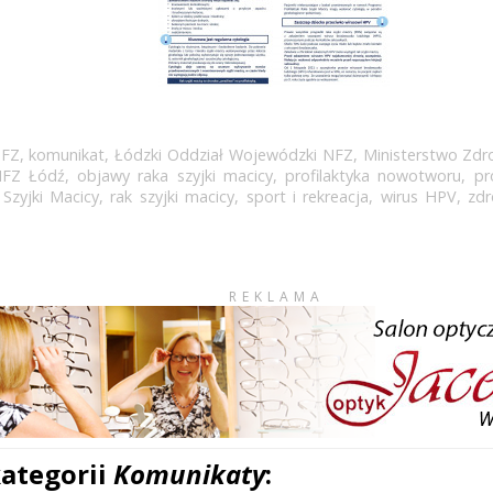
NFZ
,
komunikat
,
Łódzki Oddział Wojewódzki NFZ
,
Ministerstwo Zdr
FZ Łódź
,
objawy raka szyjki macicy
,
profilaktyka nowotworu
,
pr
 Szyjki Macicy
,
rak szyjki macicy
,
sport i rekreacja
,
wirus HPV
,
zdr
REKLAMA
kategorii
Komunikaty
: