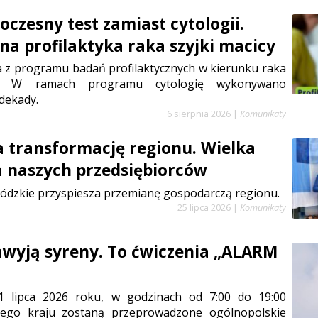
czesny test zamiast cytologii.
a profilaktyka raka szyjki macicy
a z programu badań profilaktycznych w kierunku raka
cy. W ramach programu cytologię wykonywano
dekady.
6 sierpnia 2026
|
Komunikaty
a transformację regionu. Wielka
a naszych przedsiębiorców
ódzkie przyspiesza przemianę gospodarczą regionu.
25 lipca 2026
|
Komunikaty
zawyją syreny. To ćwiczenia „ALARM
1 lipca 2026 roku, w godzinach od 7:00 do 19:00
łego kraju zostaną przeprowadzone ogólnopolskie