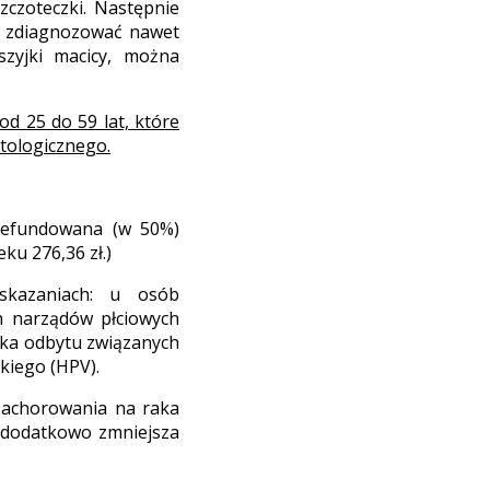
czoteczki. Następnie
 zdiagnozować nawet
szyjki macicy, można
od 25 do 59 lat, które
tologicznego.
 refundowana (w 50%)
eku 276,36 zł.)
skazaniach: u osób
h narządów płciowych
raka odbytu związanych
kiego (HPV).
 zachorowania na raka
 dodatkowo zmniejsza