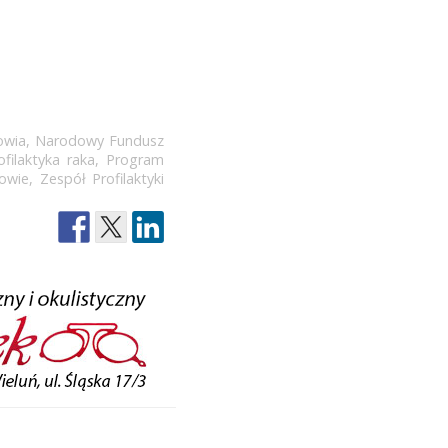
owia
,
Narodowy Fundusz
ofilaktyka raka
,
Program
owie
,
Zespół Profilaktyki