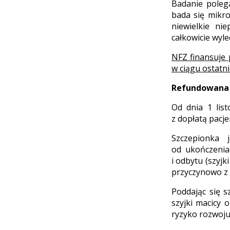
Badanie poleg
bada się mikr
niewielkie ni
całkowicie wyle
NFZ finansuje 
w ciągu ostatn
Refundowana 
Od dnia 1 lis
z dopłatą pacje
Szczepionka 
od ukończenia
i odbytu (szyjk
przyczynowo z
Poddając się 
szyjki macicy
ryzyko rozwoju