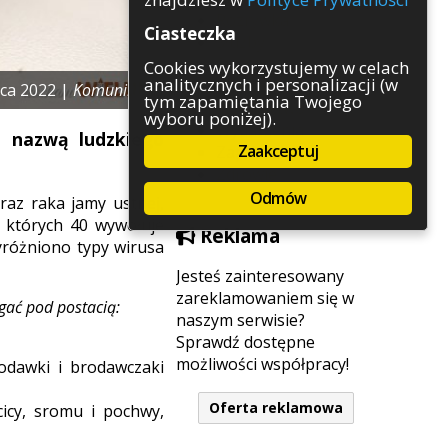
Rozrywka
Ciasteczka
Służby
Sport
Cookies wykorzystujemy w celach
analitycznych i personalizacji (w
Środowisko
ca 2022 |
Komunikaty
tym zapamiętania Twojego
Szkolnictwo
wyboru poniżej).
Wydarzenia
t nazwą ludzkiego
Zaakceptuj
Zapowiedzi
Zdrowie
Odmów
raz raka jamy ustnej,
d których 40 wywołuje
Reklama
Wyróżniono typy wirusa
Jesteś zainteresowany
zareklamowaniem się w
gać pod postacią:
naszym serwisie?
Sprawdź dostępne
możliwości współpracy!
odawki i brodawczaki
Oferta reklamowa
icy, sromu i pochwy,