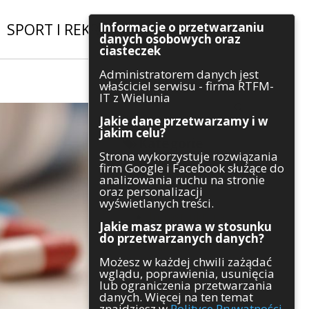
Informacje o przetwarzaniu
SPORT I REKREACJA
|
INWESTYCJE
danych osobowych oraz
ciasteczek
Administratorem danych jest
Szukaj
właściciel serwisu - firma RTFM-
IT z Wielunia
Jakie dane przetwarzamy i w
jakim celu?
Kategorie
Strona wykorzystuje rozwiązania
firm Google i Facebook służące do
Architektura
analizowania ruchu na stronie
Gospodarka
oraz personalizacji
Handel
wyświetlanych treści.
Infrastruktura
Jakie masz prawa w stosunku
Komunikaty
do przetwarzanych danych?
Kultura
Możesz w każdej chwili zażądać
Polityka
wglądu, poprawienia, usunięcia
Pozostałe
lub ograniczenia przetwarzania
Psychologia
danych. Więcej na ten temat
Rolnictwo
znajdziesz w
Polityce Prywatności