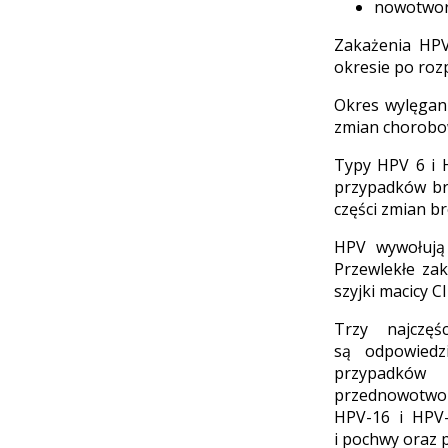
nowotworo
Zakażenia HPV
okresie po roz
Okres wylęgani
zmian chorobo
Typy HPV 6 i 
przypadków bro
części zmian b
HPV wywołują
Przewlekłe za
szyjki macicy 
Trzy najczę
są odpowiedz
przypadków 
przednowotwor
HPV-16 i HPV
i pochwy oraz