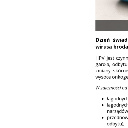
Dzień świad
wirusa brod
HPV jest czynn
gardła, odbyt
zmiany: skórne
wysoce onkoge
W zależności od
łagodnych
łagodnyc
narządów 
przednow
odbytu);