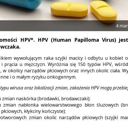
4 mar
omości HPV*.
HPV (Human Papilloma Virus) jes
awczaka.
ikiem wywołującym raka szyjki macicy i odbytu u kobiet o
u i prącia u mężczyzn. Wyróżnia się 150 typów HPV, wśró
, w okolicy narządów płciowych oraz innych okolic ciała. 
nne i o małym ryzyku onkogennym.
 typu wirusa oraz lokalizacji zmian, zakażenia HPV mogą przebie
 zmian naskórka (brodawki, brodawczaki);
h zmian nabłonka wielowarstwowego błon śluzowych (br
płciowych, kłykciny kończyste);
otworowych zmian okolic narządów płciowych (szyjki mac