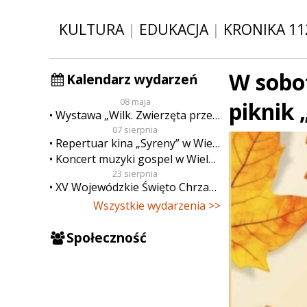
KULTURA
|
EDUKACJA
|
KRONIKA 11
W sobot
Kalendarz wydarzeń
08 maja
piknik 
Wystawa „Wilk. Zwierzęta przeklęte”
07 sierpnia
Repertuar kina „Syreny” w Wieluniu w dn. od 7 do 13 sierpnia
Koncert muzyki gospel w Wieluniu
23 sierpnia
XV Wojewódzkie Święto Chrzanu
Wszystkie wydarzenia >>
Społeczność