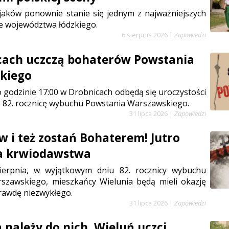
jaków ponownie stanie się jednym z najważniejszych
e województwa łódzkiego.
6 sierpnia 2026
|
Zapowiedzi
cach uczczą bohaterów Powstania
kiego
 o godzinie 17:00 w Drobnicach odbędą się uroczystości
 82. rocznicę wybuchu Powstania Warszawskiego.
31 lipca 2026
|
Zapowiedzi
w i też zostań Bohaterem! Jutro
ja krwiodawstwa
sierpnia, w wyjątkowym dniu 82. rocznicy wybuchu
szawskiego, mieszkańcy Wielunia będą mieli okazję
rawdę niezwykłego.
31 lipca 2026
|
Zapowiedzi
 należy do nich. Wieluń uczci