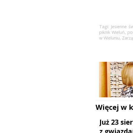
Tagi:
Jesienne ś
piknik Wieluń
,
po
w Wieluniu
,
Zarzą
Więcej w 
Już 23 si
z gwiazda