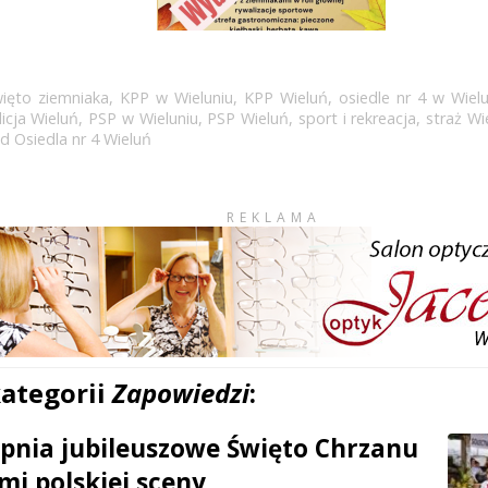
więto ziemniaka
,
KPP w Wieluniu
,
KPP Wieluń
,
osiedle nr 4 w Wielu
licja Wieluń
,
PSP w Wieluniu
,
PSP Wieluń
,
sport i rekreacja
,
straż Wi
d Osiedla nr 4 Wieluń
REKLAMA
kategorii
Zapowiedzi
:
erpnia jubileuszowe Święto Chrzanu
mi polskiej sceny