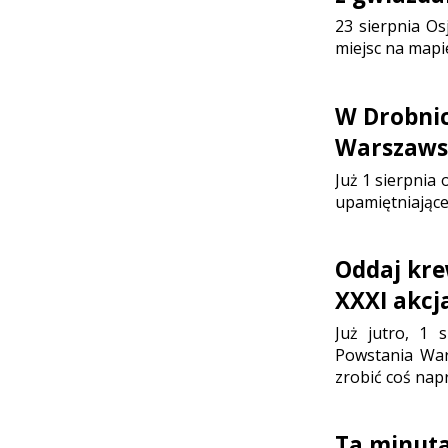
23 sierpnia Os
miejsc na mapi
W Drobni
Warszaws
Już 1 sierpnia
upamiętniające
Oddaj kre
XXXI akc
Już jutro, 1 
Powstania War
zrobić coś nap
Ta minuta