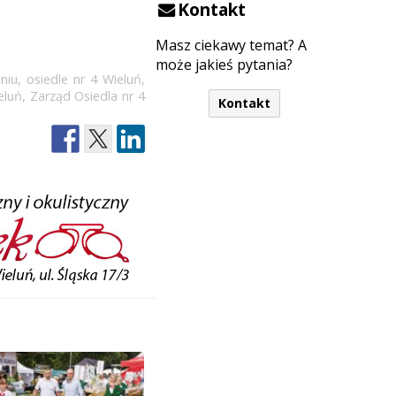
Kontakt
Masz ciekawy temat? A
może jakieś pytania?
niu
,
osiedle nr 4 Wieluń
,
eluń
,
Zarząd Osiedla nr 4
Kontakt