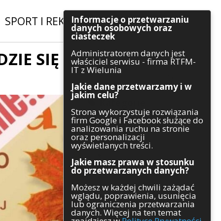
Informacje o przetwarzaniu
SPORT I REKREACJA
|
INWESTYCJE
danych osobowych oraz
ciasteczek
Administratorem danych jest
DZIE SIĘ
Szukaj
właściciel serwisu - firma RTFM-
IT z Wielunia
Jakie dane przetwarzamy i w
jakim celu?
Kategorie
Strona wykorzystuje rozwiązania
firm Google i Facebook służące do
Architektura
analizowania ruchu na stronie
Gospodarka
oraz personalizacji
Handel
wyświetlanych treści.
Infrastruktura
Jakie masz prawa w stosunku
Komunikaty
do przetwarzanych danych?
Kultura
Możesz w każdej chwili zażądać
Polityka
wglądu, poprawienia, usunięcia
Pozostałe
lub ograniczenia przetwarzania
Psychologia
danych. Więcej na ten temat
Rolnictwo
znajdziesz w
Polityce Prywatności