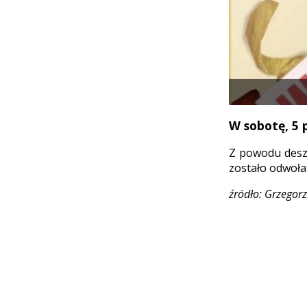
W sobotę, 5 
Z powodu deszc
zostało odwołan
źródło: Grzegor