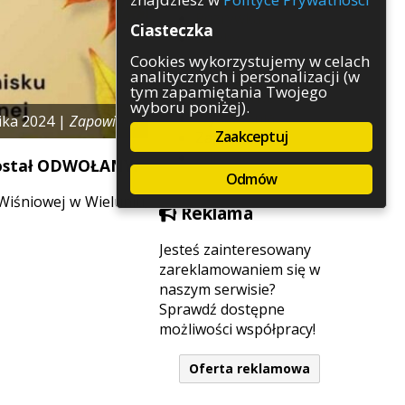
Rozrywka
Ciasteczka
Służby
Sport
Cookies wykorzystujemy w celach
analitycznych i personalizacji (w
Środowisko
tym zapamiętania Twojego
Szkolnictwo
wyboru poniżej).
Wydarzenia
ika 2024 |
Zapowiedzi
Zaakceptuj
Zapowiedzi
Zdrowie
 został ODWOŁANY.
Odmów
Wiśniowej w Wieluniu,
Reklama
Jesteś zainteresowany
zareklamowaniem się w
naszym serwisie?
Sprawdź dostępne
możliwości współpracy!
Oferta reklamowa