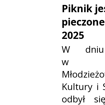
Piknik j
pieczone
2025
W dniu
w Po
Młodzi
Kultury i
odbył si