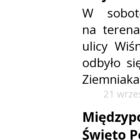
W sobot
na terena
ulicy Wiś
odbyło si
Ziemniaka
21 wrze
Międzyp
Święto Po