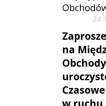
Obchodów 
24 
Zaprosze
na Międ
Obchody 
uroczysto
Czasowe
w ruchu