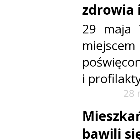
zdrowia i
29 maja 
miejsc
poświęc
i profilakt
28 
Mieszka
bawili si