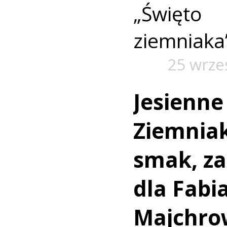
„Święt
ziemniaka
25 wrze
Jesienne
Ziemniak
smak, z
dla Fabi
Majchro