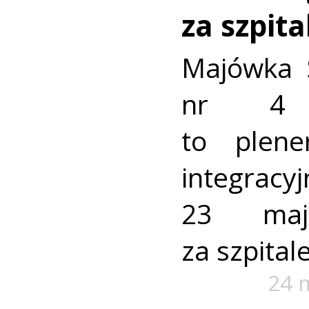
za szpit
Majówka 
nr 4 
to plene
integracy
23 maj
za szpital
24 