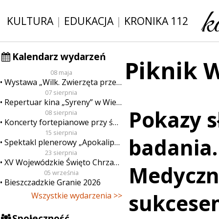
KULTURA
|
EDUKACJA
|
KRONIKA 112
Kalendarz wydarzeń
Piknik 
08 maja
Wystawa „Wilk. Zwierzęta przeklęte”
07 sierpnia
Repertuar kina „Syreny” w Wieluniu w dn. od 7 do 13 sierpnia
Pokazy s
08 sierpnia
Koncerty fortepianowe przy świecach
15 sierpnia
badania.
Spektakl plenerowy „Apokalipsa”
23 sierpnia
XV Wojewódzkie Święto Chrzanu
Medyczny
05 września
Bieszczadzkie Granie 2026
sukcese
Wszystkie wydarzenia >>
Społeczność