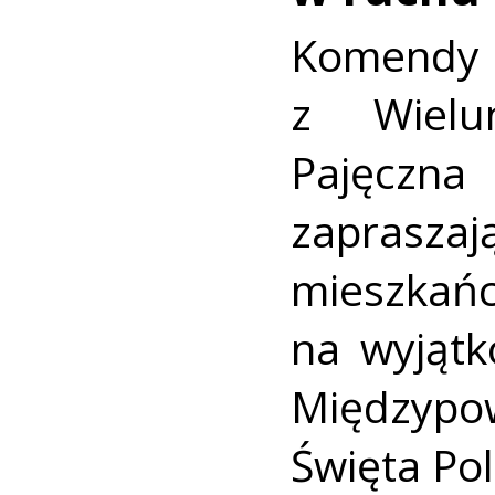
Komendy 
z Wielun
Pajęczn
zaprasz
mieszk
na wyjąt
Międzypo
Święta Poli