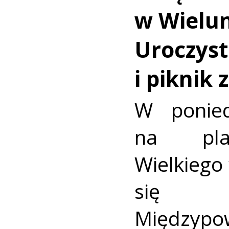
w Wielun
Uroczyst
i piknik
W ponied
na pla
Wielkiego
się u
Międzypo