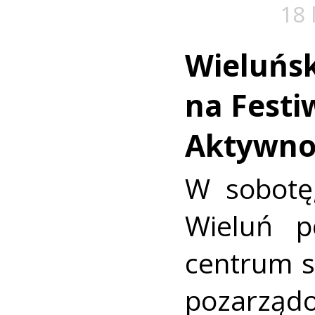
18 
Wieluńs
na Festi
Aktywnoś
W sobotę,
Wieluń p
centrum s
pozarząd