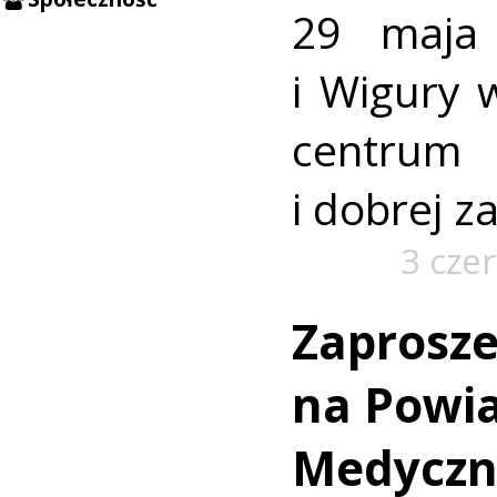
29 maja 
i Wigury w
centrum 
i dobrej z
3 cze
Zaprosze
na Powia
Medyczny