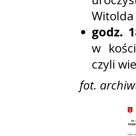
Witolda 
godz. 1
w kośc
czyli wi
fot. arch