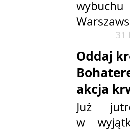
wybuch
Warszaws
31 
Oddaj kr
Bohatere
akcja k
Już jut
w wyjąt