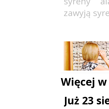
syreny a
zawyją syr
Więcej w
Już 23 si