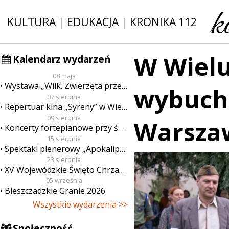
KULTURA
|
EDUKACJA
|
KRONIKA 112
W Wielu
Kalendarz wydarzeń
08 maja
Wystawa „Wilk. Zwierzęta przeklęte”
wybuch
07 sierpnia
Repertuar kina „Syreny” w Wieluniu w dn. od 7 do 13 sierpnia
09 sierpnia
Warsza
Koncerty fortepianowe przy świecach
15 sierpnia
Spektakl plenerowy „Apokalipsa”
23 sierpnia
XV Wojewódzkie Święto Chrzanu
05 września
Bieszczadzkie Granie 2026
Wszystkie wydarzenia >>
Społeczność