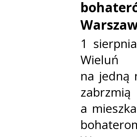
bohater
Warszaw
1 sierpni
Wieluń
na jedną 
zabrzmią
a mieszk
bohate