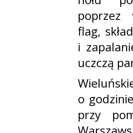
poprzez 
flag, skł
i zapalan
uczczą pa
Wieluński
o godzini
przy pom
Warszawsk