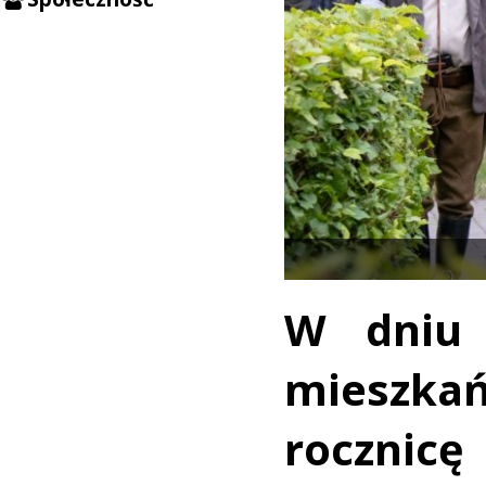
W dniu 
mieszka
roczni