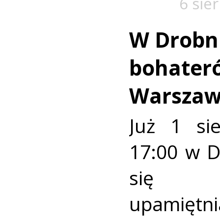
6 sie
W Drobn
bohater
Warszaw
Już 1 si
17:00 w 
się u
upamiętni