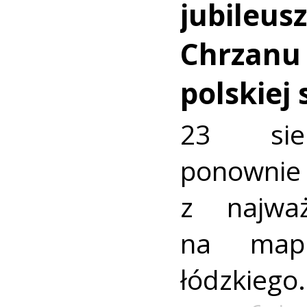
jubileus
Chrzanu
polskiej
23 sie
ponownie 
z najważ
na mapi
łódzkiego.