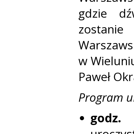
gdzie dź
zostanie
Warszaw
w Wieluni
Paweł Okr
Program ur
godz. 
uroczy