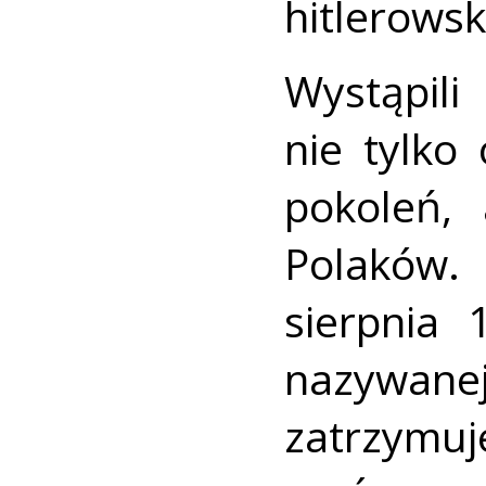
hitlerows
Wystąpi
nie tylko
pokoleń,
Polaków.
sierpnia 
nazywane
zatrzym