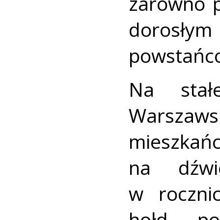
zarówno p
dorosłym 
powstańc
Na stał
Warszaw
mieszka
na dźwi
w roczni
hołd po