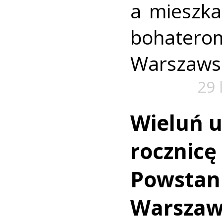
a mieszk
bohate
Warszaws
29 
Wieluń uc
rocznic
Powstan
Warszaw