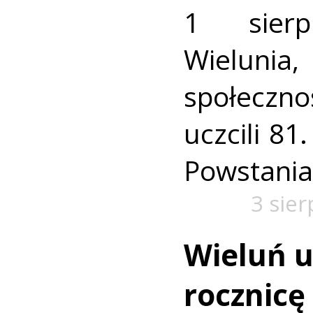
1 sierp
Wieluni
społeczno
uczcili 81
Powstania
3 sie
Wieluń u
rocznic