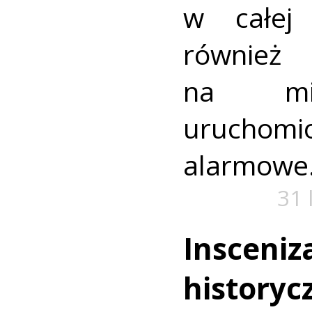
w całej
równie
na min
urucho
alarmowe
31 
Insceniz
historyc