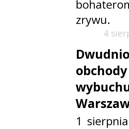
bohaterom
zrywu.
4 sie
Dwudnio
obchody 
wybuchu
Warszaw
1 sierpnia