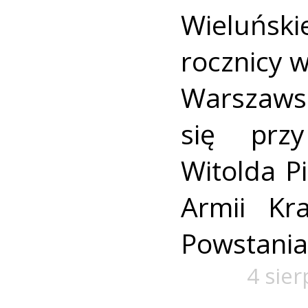
Wieluńs
rocznicy 
Warszaws
się prz
Witolda Pi
Armii Kra
Powstania
4 sie