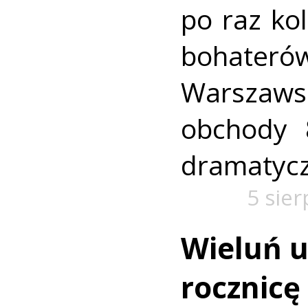
po raz kol
bohate
Warszawsk
obchody 
dramatycz
5 sie
Wieluń uc
rocznic