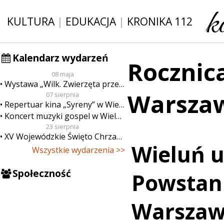
KULTURA
|
EDUKACJA
|
KRONIKA 112
Kalendarz wydarzeń
Rocznic
08 maja
Wystawa „Wilk. Zwierzęta przeklęte”
Warszaw
07 sierpnia
Repertuar kina „Syreny” w Wieluniu w dn. od 7 do 13 sierpnia
Koncert muzyki gospel w Wieluniu
23 sierpnia
XV Wojewódzkie Święto Chrzanu
Wieluń u
Wszystkie wydarzenia >>
Społeczność
Powstan
Warszaw