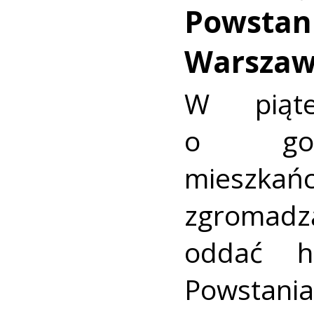
Powstan
Warszaw
W piąte
o godz
mieszk
zgromadz
oddać h
Powstani