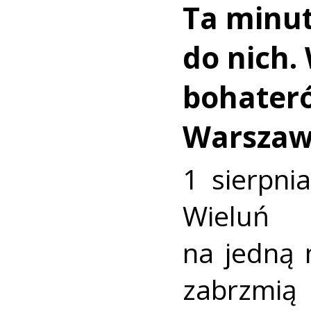
Ta minut
do nich.
bohater
Warszaw
1 sierpni
Wieluń
na jedną 
zabrzmią