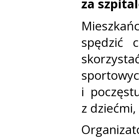
za szpita
Mieszkańc
spędzić 
skorzysta
sportow
i poczęst
z dziećmi,
Organiz