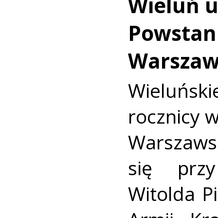
Wieluń u
Powstan
Warszaw
Wieluńs
rocznicy 
Warszaws
się prz
Witolda Pi