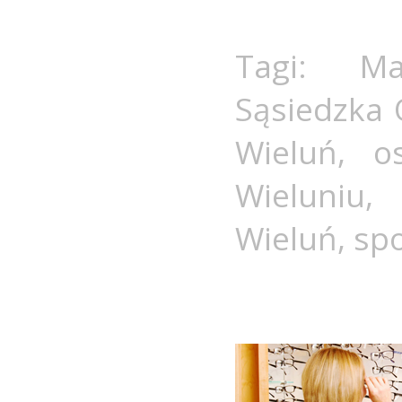
Tagi:
Ma
Sąsiedzka 
Wieluń
,
o
Wieluniu
Wieluń
,
spo