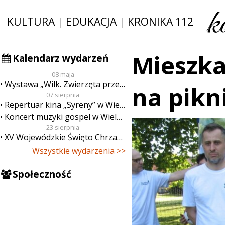
KULTURA
|
EDUKACJA
|
KRONIKA 112
Mieszka
Kalendarz wydarzeń
08 maja
Wystawa „Wilk. Zwierzęta przeklęte”
na pikn
07 sierpnia
Repertuar kina „Syreny” w Wieluniu w dn. od 7 do 13 sierpnia
Koncert muzyki gospel w Wieluniu
23 sierpnia
XV Wojewódzkie Święto Chrzanu
Wszystkie wydarzenia >>
Społeczność