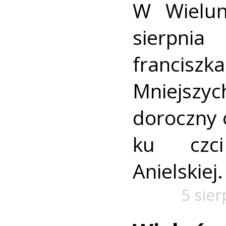
W Wielun
sierpn
francis
Mniejszyc
doroczny 
ku czc
Anielskiej.
5 sie