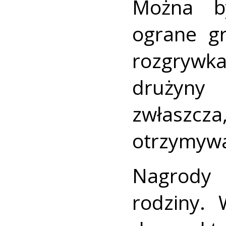
Można b
ograne g
rozgrywk
drużyny
zwłaszcza
otrzymywa
Nagrody 
rodziny. 