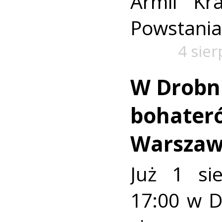
Armii Kra
Powstania
4 sie
W Drobn
bohater
Warszaw
Już 1 si
17:00 w 