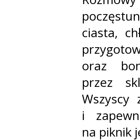
poczęstu
ciasta, c
przygot
oraz bo
przez sk
Wszyscy z
i zapewn
na piknik 