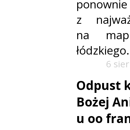
ponownie 
z najważ
na mapi
łódzkiego.
6 sie
Odpust k
Bożej Ani
u oo fra