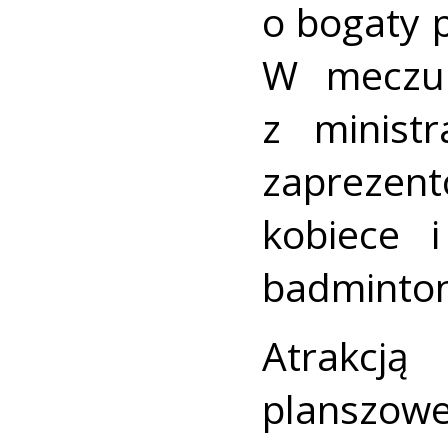
o bogaty 
W meczu p
z minist
zapreze
kobiece 
badminton
Atrakcją
planszow