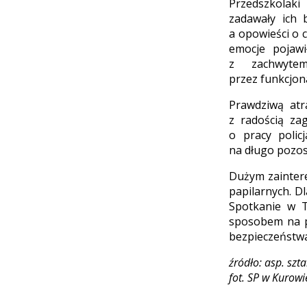
Przedszkolaki
zadawały ich 
a opowieści o 
emocje pojawi
z zachwyte
przez funkcjon
Prawdziwą atra
z radością za
o pracy polic
na długo pozos
Dużym zaintere
papilarnych. Dl
Spotkanie w T
sposobem na p
bezpieczeństwa
źródło: asp. szt
fot. SP w Kurowi