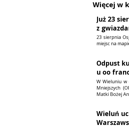
Więcej w 
Już 23 si
z gwiazda
23 sierpnia Os
miejsc na mapi
Odpust ku 
u oo fran
W Wieluniu w d
Mniejszych (O
Matki Bożej Ani
Wieluń uc
Warszaws