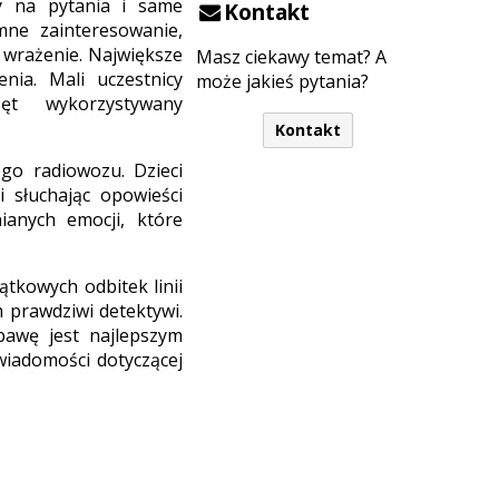
ły na pytania i same
Kontakt
mne zainteresowanie,
e wrażenie. Największe
Masz ciekawy temat? A
nia. Mali uczestnicy
może jakieś pytania?
t wykorzystywany
Kontakt
ego radiowozu. Dzieci
 słuchając opowieści
ianych emocji, które
tkowych odbitek linii
m prawdziwi detektywi.
awę jest najlepszym
iadomości dotyczącej