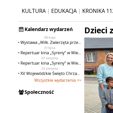
KULTURA
|
EDUKACJA
|
KRONIKA 11
Dzieci 
Kalendarz wydarzeń
08 maja
Wystawa „Wilk. Zwierzęta przeklęte”
31 lipca
Repertuar kina „Syreny” w Wieluniu w dn. od 31 lipca do 6 sierpnia
07 sierpnia
Repertuar kina „Syreny” w Wieluniu w dn. od 7 do 13 sierpnia
23 sierpnia
XV Wojewódzkie Święto Chrzanu
Wszystkie wydarzenia >>
Społeczność