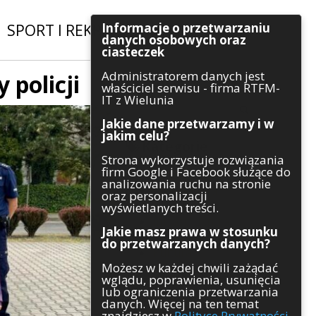
Informacje o przetwarzaniu
SPORT I REKREACJA
|
INWESTYCJE
danych osobowych oraz
ciasteczek
Administratorem danych jest
 policji
Szukaj
właściciel serwisu - firma RTFM-
IT z Wielunia
Jakie dane przetwarzamy i w
jakim celu?
Kategorie
Strona wykorzystuje rozwiązania
firm Google i Facebook służące do
Architektura
analizowania ruchu na stronie
Gospodarka
oraz personalizacji
Handel
wyświetlanych treści.
Infrastruktura
Jakie masz prawa w stosunku
Komunikaty
do przetwarzanych danych?
Kultura
Możesz w każdej chwili zażądać
Polityka
wglądu, poprawienia, usunięcia
Pozostałe
lub ograniczenia przetwarzania
Psychologia
danych. Więcej na ten temat
Rolnictwo
znajdziesz w
Polityce Prywatności