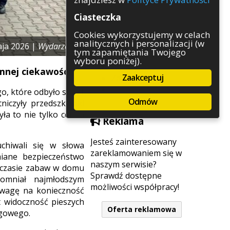
Rozrywka
Ciasteczka
Służby
Sport
Cookies wykorzystujemy w celach
analitycznych i personalizacji (w
Środowisko
aja 2026 |
Wydarzenia
tym zapamiętania Twojego
Szkolnictwo
wyboru poniżej).
Wydarzenia
mnej ciekawości.
Zaakceptuj
Zapowiedzi
Zdrowie
, które odbyło się 11
Odmów
niczyły przedszkolaki
ła to nie tylko cenna
Reklama
Jesteś zainteresowany
chiwali się w słowa
zareklamowaniem się w
iane bezpieczeństwo
naszym serwisie?
w czasie zabaw w domu
Sprawdź dostępne
omniał najmłodszym
możliwości współpracy!
uwagę na konieczność
t widoczność pieszych
Oferta reklamowa
ogowego.