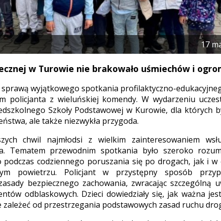
17 m
iotecznej w Turowie nie brakowało uśmiechów i ogro
 sprawą wyjątkowego spotkania profilaktyczno-edukacyjnego
m policjanta z wieluńskiej komendy. W wydarzeniu uczest
edszkolnego Szkoły Podstawowej w Kurowie, dla których by
eństwa, ale także niezwykła przygoda.
zych chwil najmłodsi z wielkim zainteresowaniem wsłu
za. Tematem przewodnim spotkania było szeroko rozum
o podczas codziennego poruszania się po drogach, jak i 
ym powietrzu. Policjant w przystępny sposób przyp
 zasady bezpiecznego zachowania, zwracając szczególną 
ntów odblaskowych. Dzieci dowiedziały się, jak ważna jes
że zależeć od przestrzegania podstawowych zasad ruchu dr