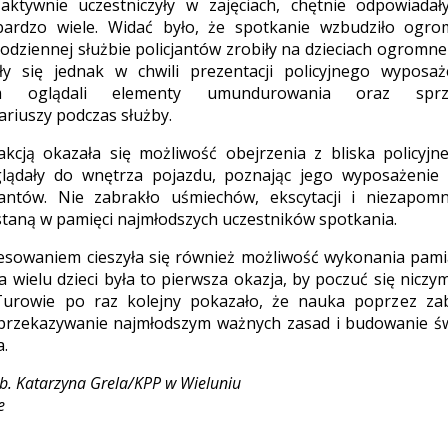
 aktywnie uczestniczyły w zajęciach, chętnie odpowiada
bardzo wiele. Widać było, że spotkanie wzbudziło ogro
codziennej służbie policjantów zrobiły na dzieciach ogromn
ły się jednak w chwili prezentacji policyjnego wyposaże
m oglądali elementy umundurowania oraz sprzę
ariuszy podczas służby.
kcją okazała się możliwość obejrzenia z bliska policyjn
glądały do wnętrza pojazdu, poznając jego wyposażenie i
jantów. Nie zabrakło uśmiechów, ekscytacji i niezapomn
taną w pamięci najmłodszych uczestników spotkania.
sowaniem cieszyła się również możliwość wykonania pamią
a wielu dzieci była to pierwsza okazja, by poczuć się niczy
urowie po raz kolejny pokazało, że nauka poprzez zab
rzekazywanie najmłodszym ważnych zasad i budowanie św
.
ab. Katarzyna Grela/KPP w Wieluniu
e