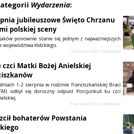
kategorii
Wydarzenia
:
erpnia jubileuszowe Święto Chrzanu
mi polskiej sceny
jaków ponownie stanie się jednym z najważniejszych
e województwa łódzkiego.
6 sierpnia 2026
|
Zapowiedzi
czci Matki Bożej Anielskiej
ciszkanów
niach 1-2 sierpnia w rodzinie franciszkańskiej Braci
FM) odbył się doroczny odpust Porcjunkuli ku czci
elskiej.
5 sierpnia 2026
|
Wydarzenia
zcił bohaterów Powstania
kiego