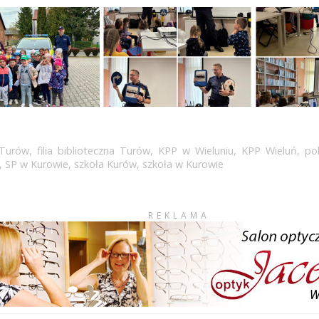
 Turów
,
filia biblioteczna Turów
,
KPP w Wieluniu
,
KPP Wieluń
,
po
,
SP w Kurowie
,
szkoła Kurów
,
szkoła w Kurowie
REKLAMA