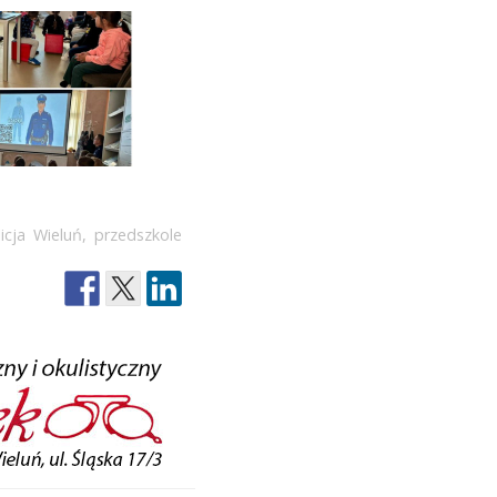
licja Wieluń
,
przedszkole