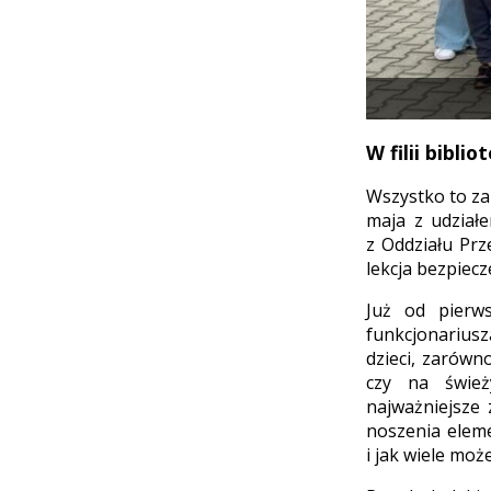
W filii bibl
Wszystko to za
maja z udziałe
z Oddziału Prz
lekcja bezpiecz
Już od pierws
funkcjonarius
dzieci, zarówn
czy na śwież
najważniejsze
noszenia eleme
i jak wiele mo