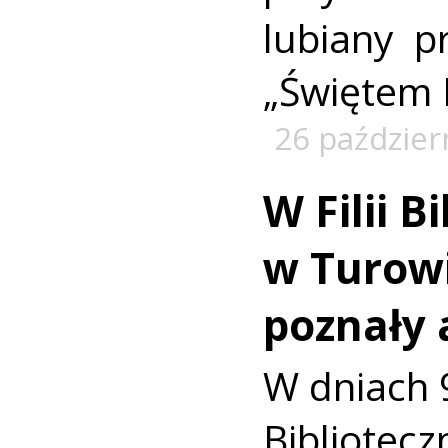
lubiany p
„Świętem 
26 paździer
W Filii B
w Turowi
poznały 
W dniach 9
Bibliote