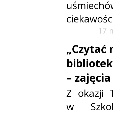
uśmiech
ciekawości
17 
„Czytać 
bibliote
– zajęci
Z okazji 
w Szkol