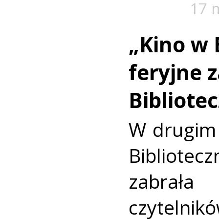
17 
„Kino w 
feryjne z
Bibliote
W drugim t
Bibliot
zabrała
czyteln