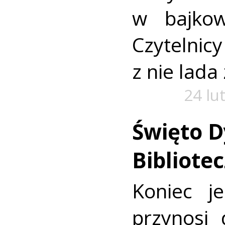
w bajko
Czytelni
z nie lada
24 lu
Święto Dy
Bibliote
Koniec j
przynosi 