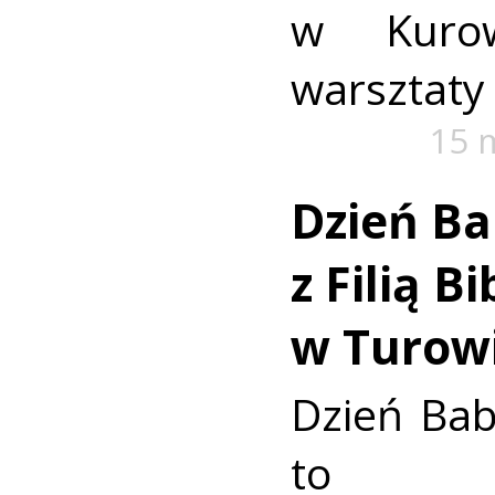
w Kurow
warsztaty 
15 
Dzień Ba
z Filią B
w Turow
Dzień Bab
to