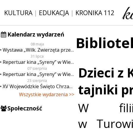
KULTURA
|
EDUKACJA
|
KRONIKA 112
Kalendarz wydarzeń
Bibliot
08 maja
Wystawa „Wilk. Zwierzęta przeklęte”
31 lipca
Repertuar kina „Syreny” w Wieluniu w dn. od 31 lipca do 6 sierpnia
Dzieci z
07 sierpnia
Repertuar kina „Syreny” w Wieluniu w dn. od 7 do 13 sierpnia
23 sierpnia
tajniki p
XV Wojewódzkie Święto Chrzanu
Wszystkie wydarzenia >>
W filii
Społeczność
w Turowi