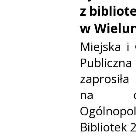
z biblio
w Wielu
Miejska i
Publicz
zaprosi
na ob
Ogólnopo
Bibliotek 