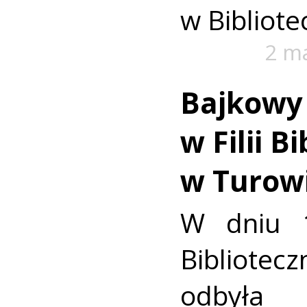
w Bibliote
2 m
Bajkowy
w Filii B
w Turow
W dniu 1
Bibliote
odbyła