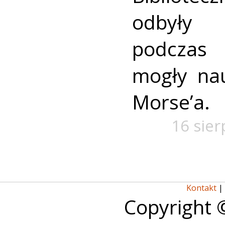
odbyły 
podczas
mogły nau
Morse’a.
16 sier
Kontakt
|
Copyright