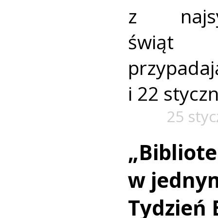
z najsym
świąt 
przypada
i 22 styczn
25 styc
„Bibliot
w jednym
Tydzień 