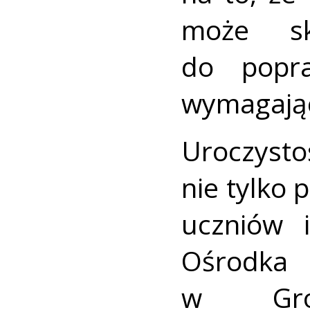
może sk
do popr
wymagając
Urocz
nie tylko 
uczniów 
Ośrodka
w Gro