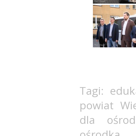
Tagi:
eduk
powiat Wi
dla ośro
ośrodka