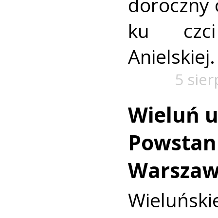
doroczny 
ku czc
Anielskiej.
5 sie
Wieluń u
Powstan
Warszaw
Wieluńs