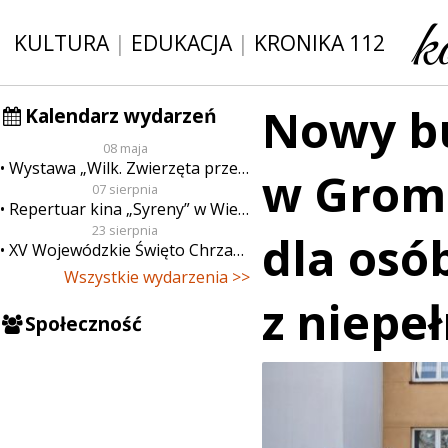
KULTURA
|
EDUKACJA
|
KRONIKA 112
Nowy b
Kalendarz wydarzeń
08 maja
Wystawa „Wilk. Zwierzęta przeklęte”
w Groma
07 sierpnia
Repertuar kina „Syreny” w Wieluniu w dn. od 7 do 13 sierpnia
23 sierpnia
dla osó
XV Wojewódzkie Święto Chrzanu
Wszystkie wydarzenia >>
z niepe
Społeczność