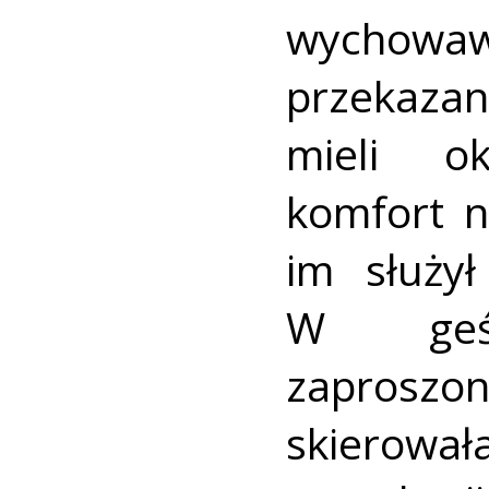
wychow
przekaza
mieli ok
komfort n
im służy
W geśc
zaproszon
skierowa