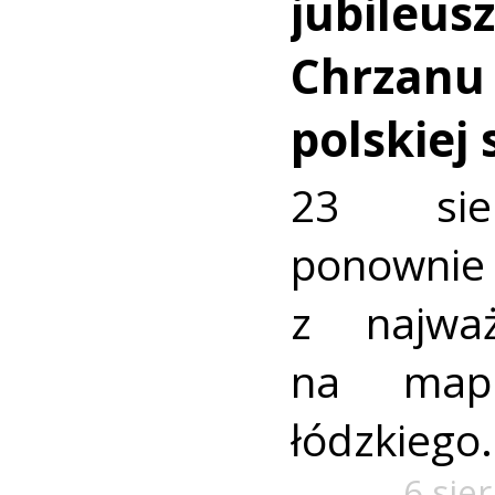
jubileus
Chrzanu
polskiej
23 sie
ponownie 
z najważ
na mapi
łódzkiego.
6 sie