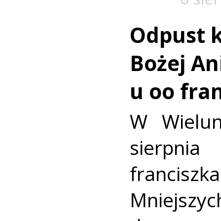
Odpust k
Bożej Ani
u oo fra
W Wielun
sierpn
francis
Mniejszyc