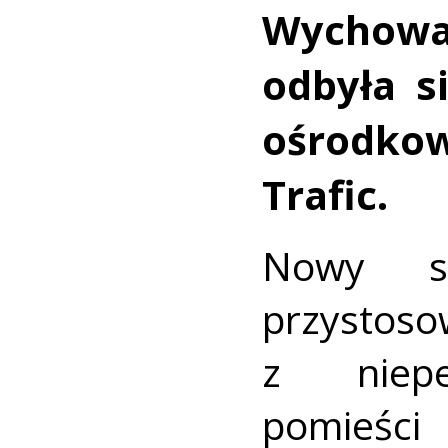
Wychow
odbyła s
ośrodko
Trafic.
Nowy sa
przystos
z niepe
pomieści