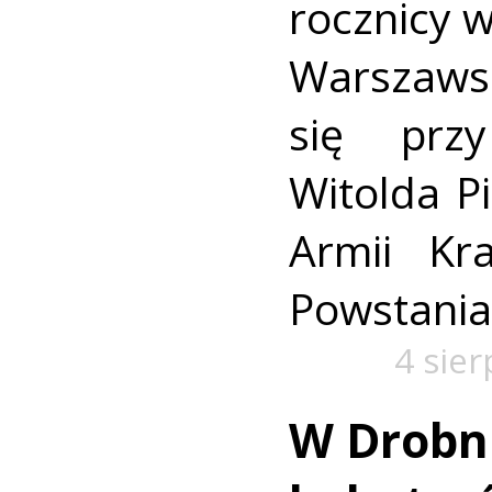
rocznicy 
Warszaws
się prz
Witolda Pi
Armii Kra
Powstania
4 sie
W Drobn