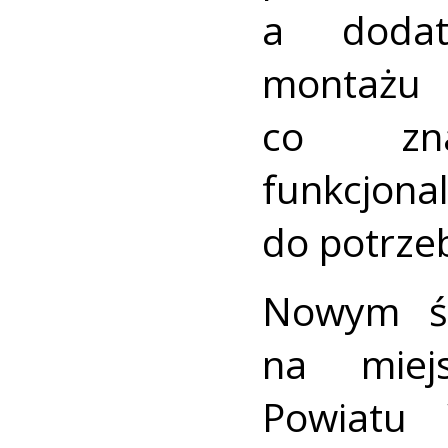
a dodat
montażu
co zna
funkcjo
do potrze
Nowym śr
na miejs
Powiatu 