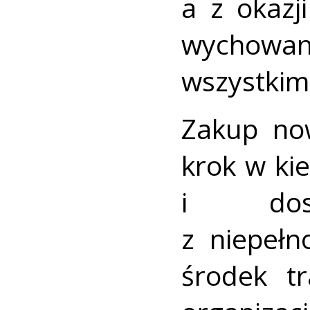
a z okazj
wychowa
wszystkim
Zakup no
krok w ki
i dos
z niepeł
środek t