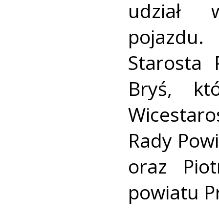
udział 
pojazdu.
Starosta 
Bryś, kt
Wicestaro
Rady Powi
oraz Pio
powiatu P