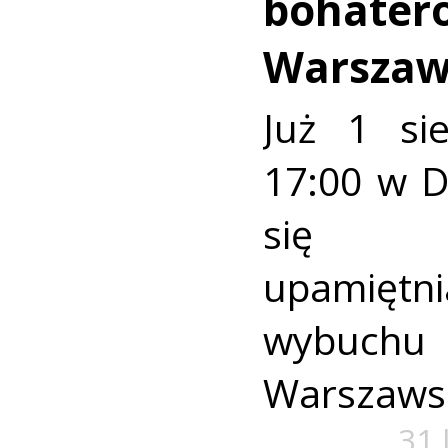
bohater
Warszaw
Już 1 si
17:00 w 
się u
upamiętni
wybuch
Warszaws
31 