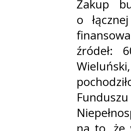
Zakup bu
o łącznej
finanso
źródeł: 
Wieluńsk
pochodzi
Fundus
Niepełno
na to, że