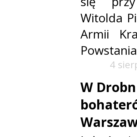
się prz
Witolda Pi
Armii Kra
Powstania
4 sie
W Drobn
bohater
Warszaw