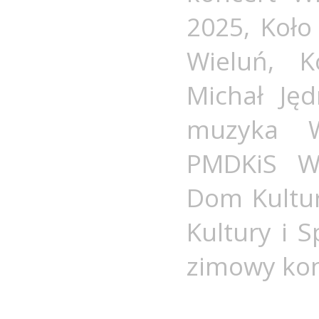
2025
,
Koło
Wieluń
,
K
Michał Jęd
muzyka W
PMDKiS W
Dom Kultu
Kultury i 
zimowy kon