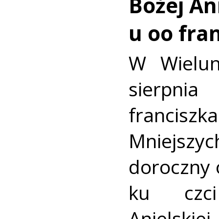
Bożej Ani
u oo fra
W Wielun
sierpn
francis
Mniejszyc
doroczny 
ku czc
Anielskiej.