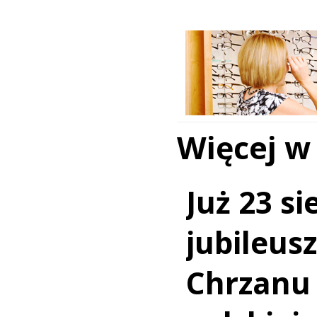
Więcej w
Już 23 si
jubileus
Chrzanu