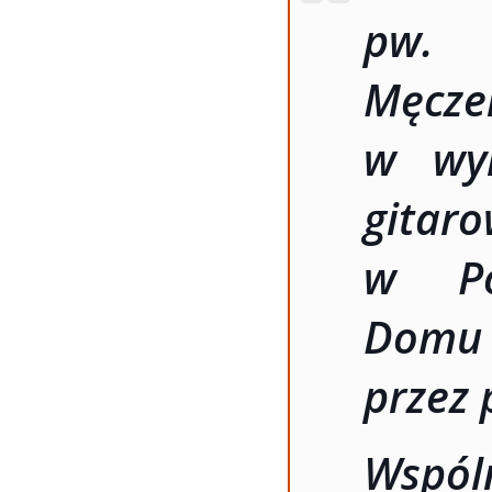
pw. 
Męczen
w wyk
gita
w Po
Domu 
przez 
Wspól