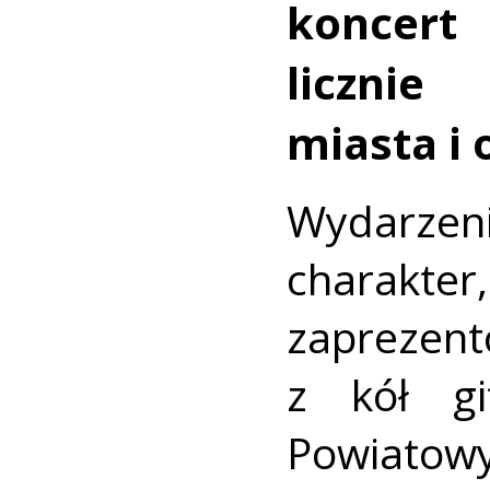
koncert
licznie
miasta i 
Wydarze
charak
zaprezent
z kół gi
Powiato