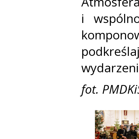
Atmosfera
i wspólno
komponowa
podkreśl
wydarzeni
fot. PMDKi