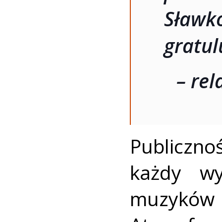
Sław
gratu
– re
Publiczn
każdy wy
muzykó