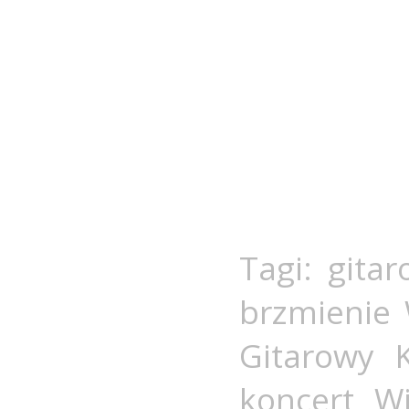
Tagi:
gita
brzmienie 
Gitarowy 
koncert W