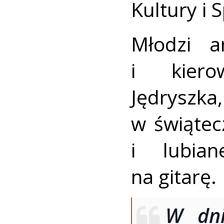
Kultury i 
Młodzi a
i kiero
Jędryszka
w świątec
i lubia
na gitarę.
W dni