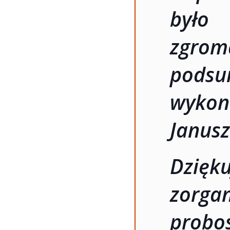
było
zgrom
pods
wyko
Janusz
Dzię
zorga
probos