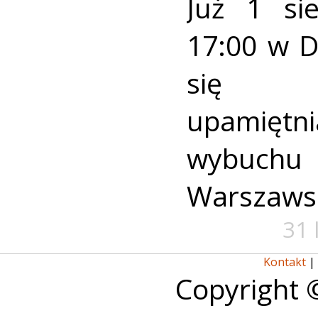
Już 1 si
17:00 w 
się u
upamiętni
wybuch
Warszaws
31 
Kontakt
|
Copyright