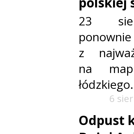
polskiej
23 sie
ponownie 
z najważ
na mapi
łódzkiego.
6 sie
Odpust k