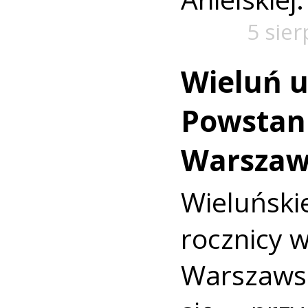
5 sie
Wieluń u
Powstan
Warszaw
Wieluńs
rocznicy 
Warszaws