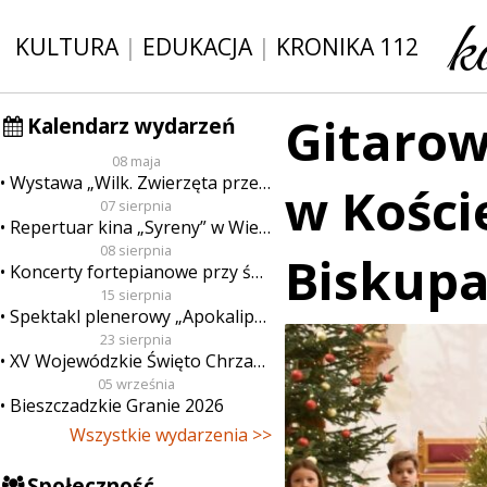
KULTURA
|
EDUKACJA
|
KRONIKA 112
Gitaro
Kalendarz wydarzeń
08 maja
Wystawa „Wilk. Zwierzęta przeklęte”
w Kości
07 sierpnia
Repertuar kina „Syreny” w Wieluniu w dn. od 7 do 13 sierpnia
08 sierpnia
Biskup
Koncerty fortepianowe przy świecach
15 sierpnia
Spektakl plenerowy „Apokalipsa”
23 sierpnia
XV Wojewódzkie Święto Chrzanu
05 września
Bieszczadzkie Granie 2026
Wszystkie wydarzenia >>
Społeczność