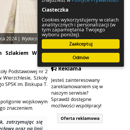
Rozrywka
Ciasteczka
Służby
Sport
Cookies wykorzystujemy w celach
analitycznych i personalizacji (w
Środowisko
tym zapamiętania Twojego
Szkolnictwo
wyboru poniżej).
Wydarzenia
wca 2024 |
Wydarzenia
Zaakceptuj
Zapowiedzi
Zdrowie
im Szlakiem Wojny
Odmów
Reklama
koły Podstawowej nr 2
w Wierzchlesie, Szkoły
Jesteś zainteresowany
o SPSK im. Biskupa T.
zareklamowaniem się w
naszym serwisie?
Sprawdź dostępne
a poligonie wojskowym
możliwości współpracy!
ego znaczeniem.
Oferta reklamowa
, zatrzymując się
cławy oraz na linii