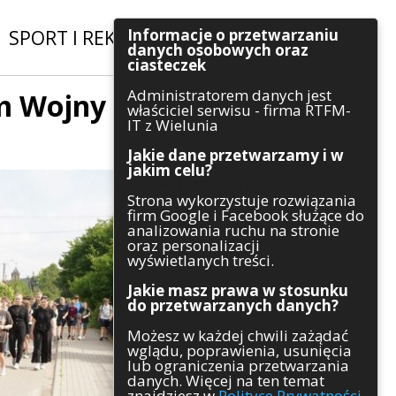
Informacje o przetwarzaniu
SPORT I REKREACJA
|
INWESTYCJE
danych osobowych oraz
ciasteczek
Administratorem danych jest
em Wojny
Szukaj
właściciel serwisu - firma RTFM-
IT z Wielunia
Jakie dane przetwarzamy i w
jakim celu?
Kategorie
Strona wykorzystuje rozwiązania
firm Google i Facebook służące do
Architektura
analizowania ruchu na stronie
Gospodarka
oraz personalizacji
Handel
wyświetlanych treści.
Infrastruktura
Jakie masz prawa w stosunku
Komunikaty
do przetwarzanych danych?
Kultura
Możesz w każdej chwili zażądać
Polityka
wglądu, poprawienia, usunięcia
Pozostałe
lub ograniczenia przetwarzania
Psychologia
danych. Więcej na ten temat
Rolnictwo
znajdziesz w
Polityce Prywatności