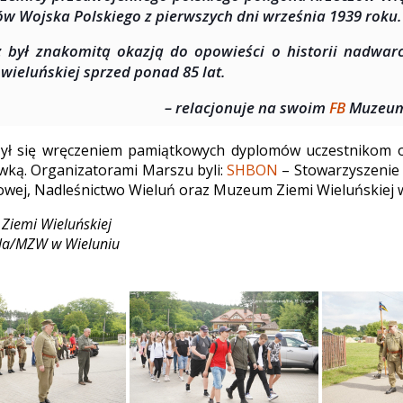
w Wojska Polskiego z pierwszych dni września 1939 roku.
 był znakomitą okazją do opowieści o historii nadwar
 wieluńskiej sprzed ponad 85 lat.
– relacjonuje na swoim
FB
Muzeum 
ył się wręczeniem pamiątkowych dyplomów uczestnikom 
ką. Organizatorami Marszu byli:
SHBON
– Stowarzyszenie 
ej, Nadleśnictwo Wieluń oraz Muzeum Ziemi Wieluńskiej w
Ziemi Wieluńskiej
ola/MZW w Wieluniu