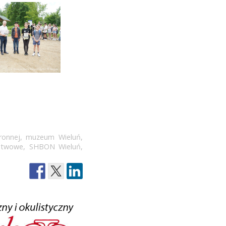
ronnej
,
muzeum Wieluń
,
stwowe
,
SHBON Wieluń
,