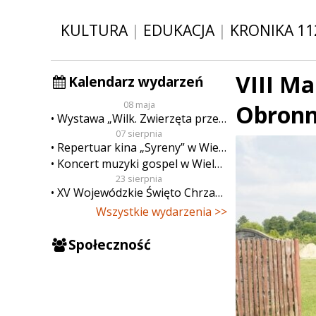
KULTURA
|
EDUKACJA
|
KRONIKA 11
VIII M
Kalendarz wydarzeń
08 maja
Obronne
Wystawa „Wilk. Zwierzęta przeklęte”
07 sierpnia
Repertuar kina „Syreny” w Wieluniu w dn. od 7 do 13 sierpnia
Koncert muzyki gospel w Wieluniu
23 sierpnia
XV Wojewódzkie Święto Chrzanu
Wszystkie wydarzenia >>
Społeczność