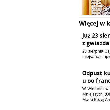
Więcej w 
Już 23 si
z gwiazda
23 sierpnia Os
miejsc na mapi
Odpust ku 
u oo fran
W Wieluniu w d
Mniejszych (O
Matki Bożej Ani