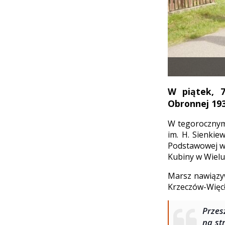
W piątek, 7
Obronnej 193
W tegorocznym 
im. H. Sienkie
Podstawowej w 
Kubiny w Wielu
Marsz nawiązy
Krzeczów-Więcł
Przes
na st