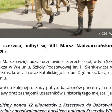
7 czer
 czerwca, odbył się VIII Marsz Nadwarciańsk
9 r.
Marszu wzięli udział uczniowie z czterech szkół, w tym Sz
wicza w Wieluniu, Szkoły Podstawowej im. H. Sienkiewicza 
Kraszkowicach oraz Katolickiego Liceum Ogólnokształcąceg
niu.
wał do kolejnej rocznicy pobytu batalionów pancernych n
awy oraz zaznajomił uczestników z historią tego miejsca i j
zliśmy ponad 12 kilometrów z Krzeczowa do Bobrownik
rzelnicy przedwojennego polskiego poligonu Krzeczów-Wię