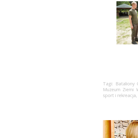
Tagi:
Bataliony
Muzeum Ziemi Wi
sport i rekreacja