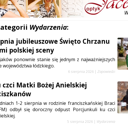
kategorii
Wydarzenia
:
erpnia jubileuszowe Święto Chrzanu
mi polskiej sceny
jaków ponownie stanie się jednym z najważniejszych
e województwa łódzkiego.
6 sierpnia 2026
|
Zapowiedzi
czci Matki Bożej Anielskiej
ciszkanów
niach 1-2 sierpnia w rodzinie franciszkańskiej Braci
FM) odbył się doroczny odpust Porcjunkuli ku czci
elskiej.
5 sierpnia 2026
|
Wydarzenia