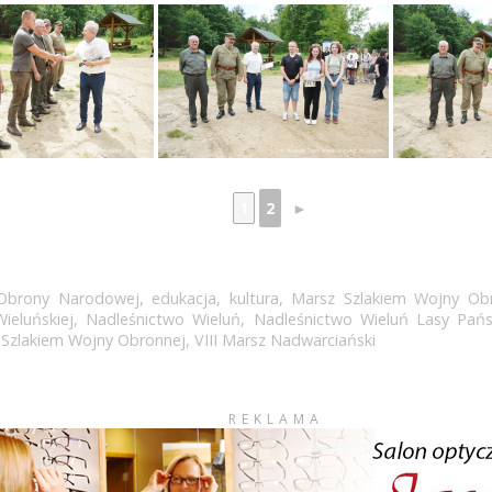
1
2
►
 Obrony Narodowej
,
edukacja
,
kultura
,
Marsz Szlakiem Wojny Ob
eluńskiej
,
Nadleśnictwo Wieluń
,
Nadleśnictwo Wieluń Lasy Pań
,
Szlakiem Wojny Obronnej
,
VIII Marsz Nadwarciański
REKLAMA