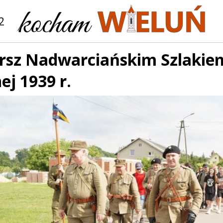
2
arsz Nadwarciańskim Szlaki
j 1939 r.