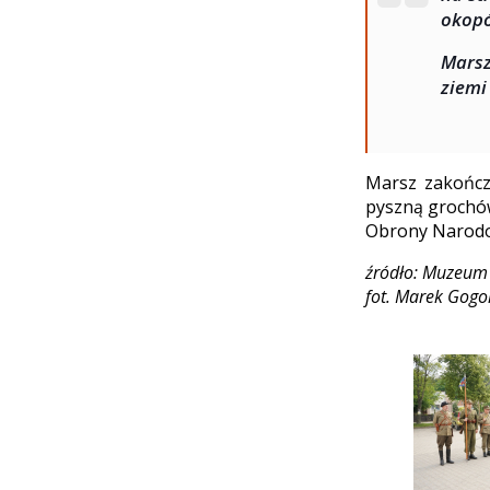
okopó
Marsz
ziemi
Marsz zakończ
pyszną grochów
Obrony Narodow
źródło: Muzeum 
fot. Marek Gog