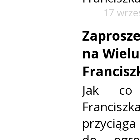
17 wrze
Zaprosze
na Wielu
Francisz
Jak co
Francisz
przyciąg
do ogro