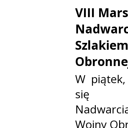
VIII Mar
Nadwarc
Szlakie
Obronnej
W piątek,
się V
Nadwarci
Wojny Obr