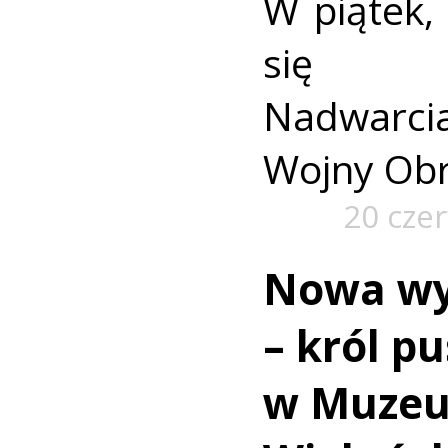
W piątek,
się 
Nadwarci
Wojny Obr
20 cze
Nowa wy
– król pu
w Muzeu