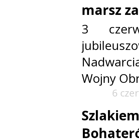
marsz z
3 czer
jubileu
Nadwarci
Wojny Obr
6 cze
Szlakie
Bohateró