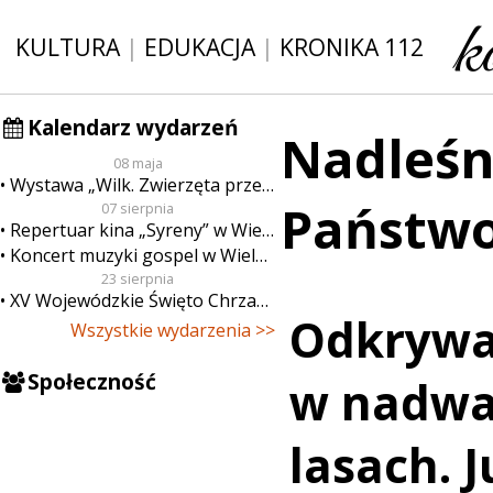
KULTURA
|
EDUKACJA
|
KRONIKA 112
Kalendarz wydarzeń
Nadleśn
08 maja
Wystawa „Wilk. Zwierzęta przeklęte”
Państw
07 sierpnia
Repertuar kina „Syreny” w Wieluniu w dn. od 7 do 13 sierpnia
Koncert muzyki gospel w Wieluniu
23 sierpnia
XV Wojewódzkie Święto Chrzanu
Odkrywal
Wszystkie wydarzenia >>
Społeczność
w nadwa
lasach. 