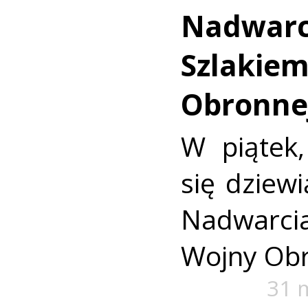
Nadwarc
Szlakie
Obronnej
W piątek
się dziew
Nadwarci
Wojny Obr
31 