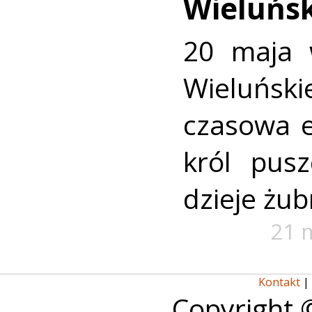
Wieluńsk
20 maja
Wieluński
czasowa e
król pusz
dzieje żub
21 
Kontakt
|
Copyright