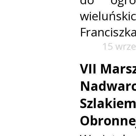
wielu
Franciszk
15 wrze
VII Mars
Nadwarc
Szlakie
Obronnej