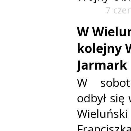
7 cze
W Wielun
kolejny 
Jarmark 
W sobot
odbył się 
Wieluń
Franciszka