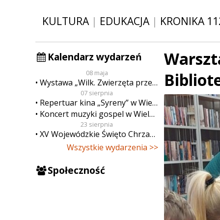
KULTURA
|
EDUKACJA
|
KRONIKA 11
Warszta
Kalendarz wydarzeń
08 maja
Bibliot
Wystawa „Wilk. Zwierzęta przeklęte”
07 sierpnia
Repertuar kina „Syreny” w Wieluniu w dn. od 7 do 13 sierpnia
Koncert muzyki gospel w Wieluniu
23 sierpnia
XV Wojewódzkie Święto Chrzanu
Wszystkie wydarzenia >>
Społeczność