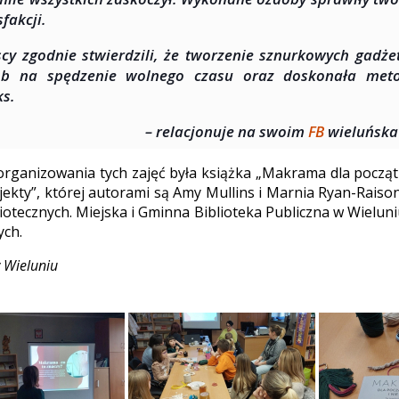
sfakcji.
cy zgodnie stwierdzili, że tworzenie sznurkowych gadże
ób na spędzenie wolnego czasu oraz doskonała meto
ks.
– relacjonuje na swoim
FB
wieluńska 
zorganizowania tych zajęć była książka „Makrama dla początk
jekty”, której autorami są Amy Mullins i Marnia Ryan-Raison
liotecznych. Miejska i Gminna Biblioteka Publiczna w Wielun
ych.
 Wieluniu