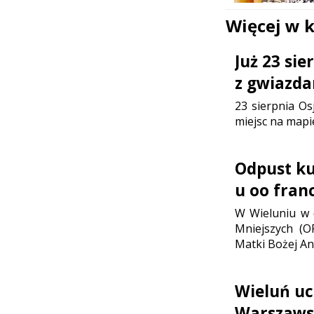
Więcej w 
Już 23 si
z gwiazda
23 sierpnia Os
miejsc na mapi
Odpust ku 
u oo fran
W Wieluniu w d
Mniejszych (O
Matki Bożej Ani
Wieluń uc
Warszaws