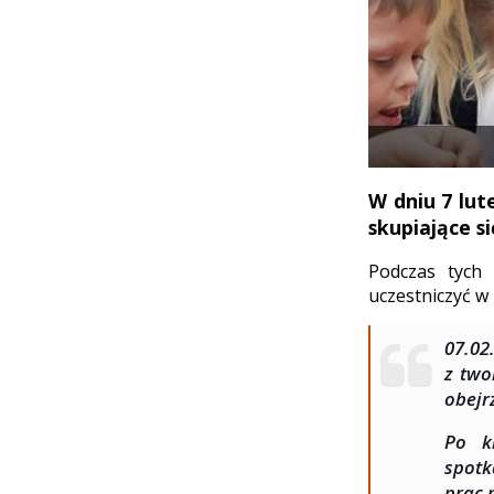
W dniu 7 lute
skupiające s
Podczas tych 
uczestniczyć w
07.02
z two
obejr
Po k
spotk
prac 