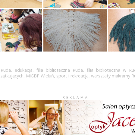
 Ruda
,
edukacja
,
filia biblioteczna Ruda
,
filia biblioteczna w Ru
zątkujących
,
MiGBP Wieluń
,
sport i rekreacja
,
warsztaty makramy R
REKLAMA