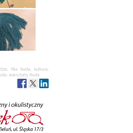
dzie
,
filia Ruda
,
kultura
,
uda
,
warsztaty Ruda