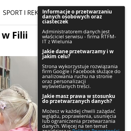
Informacje o przetwarzaniu
SPORT I REKREACJA
|
INWESTYCJE
danych osobowych oraz
ciasteczek
Administratorem danych jest
 Filii
Szukaj
właściciel serwisu - firma RTFM-
IT z Wielunia
Jakie dane przetwarzamy i w
jakim celu?
Kategorie
Strona wykorzystuje rozwiązania
firm Google i Facebook służące do
Architektura
analizowania ruchu na stronie
Gospodarka
oraz personalizacji
Handel
wyświetlanych treści.
Infrastruktura
Jakie masz prawa w stosunku
Komunikaty
do przetwarzanych danych?
Kultura
Możesz w każdej chwili zażądać
Polityka
wglądu, poprawienia, usunięcia
Pozostałe
lub ograniczenia przetwarzania
Psychologia
danych. Więcej na ten temat
Rolnictwo
znajdziesz w
Polityce Prywatności