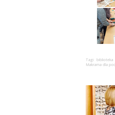
Tagi:
biblioteka
Makrama dla poc