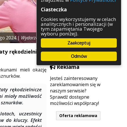
Rozrywka
Ciasteczka
Służby
Sport
Cookies wykorzystujemy w celach
analitycznych i personalizacji (w
Środowisko
tym zapamiętania Twojego
Szkolnictwo
wyboru poniżej).
Wydarzenia
ego 2024 |
Wydarzenia
Zaakceptuj
Zapowiedzi
Zdrowie
aty rękodzielnicze,
Odmów
Reklama
kunami mieli okazję
 sznurków.
Jesteś zainteresowany
zareklamowaniem się w
taty rękodzielnicze
naszym serwisie?
mi miały możliwość
Sprawdź dostępne
h sznurków.
możliwości współpracy!
otach, uczestnicy
Oferta reklamowa
w do kluczy. Efekt
rcom wiele radości