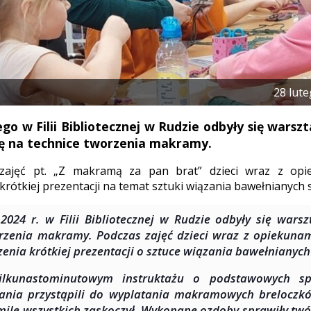
28 lut
go w Filii Bibliotecznej w Rudzie odbyły się warszt
ię na technice tworzenia makramy.
zajęć pt. „Z makramą za pan brat” dzieci wraz z opie
 krótkiej prezentacji na temat sztuki wiązania bawełnianych
.2024 r. w Filii Bibliotecznej w Rudzie odbyły się warsz
rzenia makramy. Podczas zajęć dzieci wraz z opiekuna
zenia krótkiej prezentacji o sztuce wiązania bawełnianyc
ilkunastominutowym instruktażu o podstawowych spl
ania przystąpili do wyplatania makramowych breloczkó
mile wszystkich zaskoczył. Wykonane ozdoby sprawiły twó