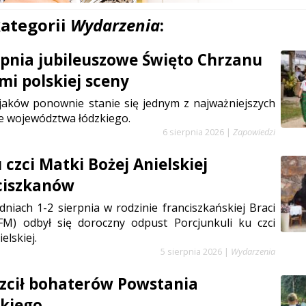
kategorii
Wydarzenia
:
erpnia jubileuszowe Święto Chrzanu
mi polskiej sceny
jaków ponownie stanie się jednym z najważniejszych
e województwa łódzkiego.
6 sierpnia 2026
|
Zapowiedzi
czci Matki Bożej Anielskiej
ciszkanów
niach 1-2 sierpnia w rodzinie franciszkańskiej Braci
FM) odbył się doroczny odpust Porcjunkuli ku czci
elskiej.
5 sierpnia 2026
|
Wydarzenia
zcił bohaterów Powstania
kiego