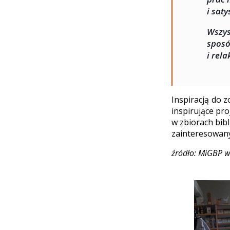
i saty
Wszys
spos
i rela
Inspiracją do 
inspirujące pro
w zbiorach bib
zainteresowan
źródło: MiGBP w