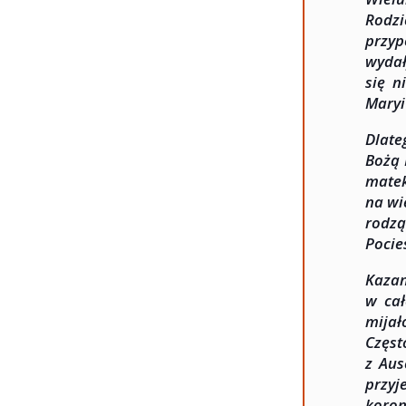
Rodzi
przyp
wydał
się n
Maryi
Dlate
Bożą 
matek
na wi
rodz
Pocie
Kazan
w cał
mija
Częst
z Aus
przyj
koron