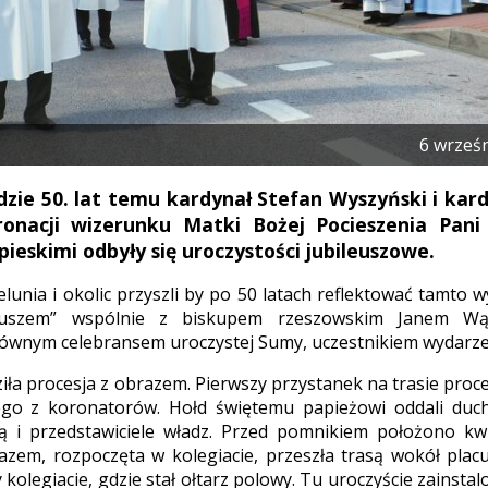
6 wrześ
dzie 50. lat temu kardynał Stefan Wyszyński i kar
ronacji wizerunku Matki Bożej Pocieszenia Pani 
ieskimi odbyły się uroczystości jubileuszowe.
unia i okolic przyszli by po 50 latach reflektować tamto wy
leuszem” wspólnie z biskupem rzeszowskim Janem Wą
głównym celebransem uroczystej Sumy, uczestnikiem wydarze
ła procesja z obrazem. Pierwszy przystanek na trasie proce
nego z koronatorów. Hołd świętemu papieżowi oddali duc
 i przedstawiciele władz. Przed pomnikiem położono kwia
azem, rozpoczęta w kolegiacie, przeszła trasą wokół plac
 kolegiacie, gdzie stał ołtarz polowy. Tu uroczyście zainsta