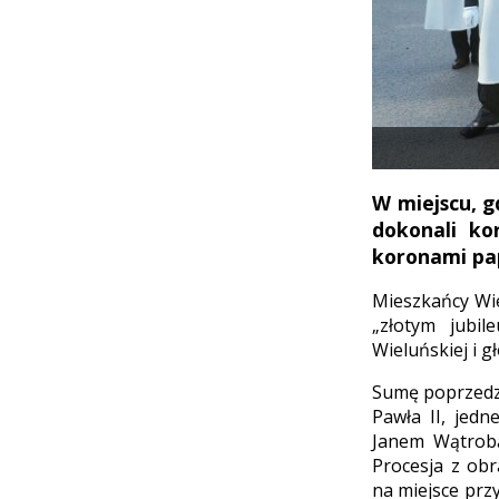
W miejscu, g
dokonali ko
koronami pap
Mieszkańcy Wiel
„złotym jubi
Wieluńskiej i 
Sumę poprzedzi
Pawła II, jed
Janem Wątrobą
Procesja z obr
na miejsce przy