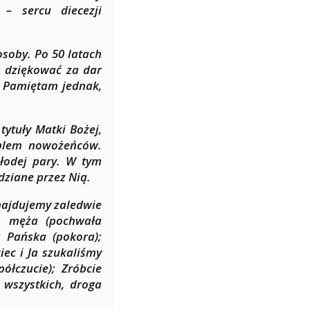
 sercu diecezji
osoby. Po 50 latach
i dziękować za dar
. Pamiętam jednak,
tytuły Matki Bożej,
oblem nowożeńców.
młodej pary. W tym
dziane przez Nią.
najdujemy zaledwie
am męża (pochwała
a Pańska (pokora);
iec i Ja szukaliśmy
ółczucie); Zróbcie
wszystkich, droga