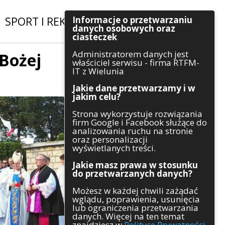
Informacje o przetwarzaniu
SPORT I REKREACJA
|
INWESTYCJE
danych osobowych oraz
ciasteczek
Administratorem danych jest
 Bożej
Szukaj
właściciel serwisu - firma RTFM-
IT z Wielunia
Jakie dane przetwarzamy i w
jakim celu?
Kategorie
Strona wykorzystuje rozwiązania
firm Google i Facebook służące do
Architektura
analizowania ruchu na stronie
Gospodarka
oraz personalizacji
Handel
wyświetlanych treści.
Infrastruktura
Jakie masz prawa w stosunku
Komunikaty
do przetwarzanych danych?
Kultura
Możesz w każdej chwili zażądać
Polityka
wglądu, poprawienia, usunięcia
Pozostałe
lub ograniczenia przetwarzania
Psychologia
danych. Więcej na ten temat
Rolnictwo
znajdziesz w
Polityce Prywatności