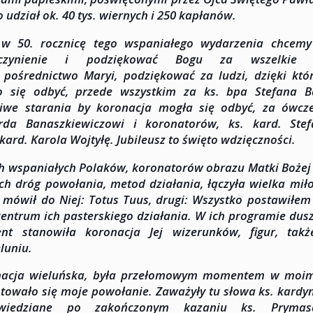
o udział ok. 40 tys. wiernych i 250 kapłanów.
, w 50. rocznicę tego wspaniałego wydarzenia chcem
kczynienie i podziękować Bogu za wszelkie 
 pośrednictwo Maryi, podziękować za ludzi, dzięki kt
 się odbyć, przede wszystkim za ks. bpa Stefana Bar
liwe starania by koronacja mogła się odbyć, za ówcz
rda Banaszkiewiczowi i koronatorów, ks. kard. Ste
. kard. Karola Wojtyłę. Jubileusz to święto wdzięczności.
 wspaniałych Polaków, koronatorów obrazu Matki Bożej
ch dróg powołania, metod działania, łączyła wielka miło
 mówił do Niej: Totus Tuus, drugi: Wszystko postawiłem
centrum ich pasterskiego działania. W ich programie dus
ent stanowiła koronacja Jej wizerunków, figur, tak
luniu.
nacja wieluńska, była przełomowym momentem w moim 
towało się moje powołanie. Zaważyły tu słowa ks. kardyn
wiedziane po zakończonym kazaniu ks. Pryma