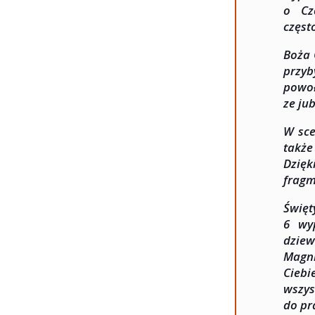
o Cz
częst
Boża 
przyb
powoł
ze ju
W sce
takż
Dzięk
fragm
Święt
6 wy
dziew
Magni
Ciebi
wszys
do pr