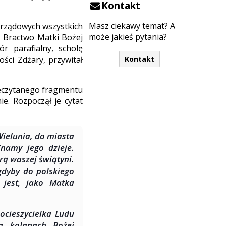
Kontakt
Masz ciekawy temat? A
orządowych wszystkich
może jakieś pytania?
e, Bractwo Matki Bożej
ór parafialny, scholę
ości Zdżary, przywitał
Kontakt
zeczytanego fragmentu
e. Rozpoczął je cytat
Wielunia, do miasta
Znamy jego dzieje.
rą waszej świątyni.
gdyby do polskiego
jest, jako Matka
ocieszycielka Ludu
na kolanach Bożej