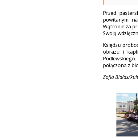
Przed pasters
powitanym na 
Wątrobie za pr
Swoją wdzięczno
Księdzu probo
obrazu i kapl
Podlewskiego. 
połączona z bł
Zofia Białas/kul