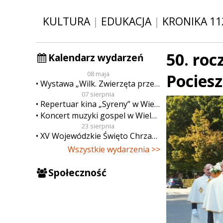
KULTURA
|
EDUKACJA
|
KRONIKA 11
50. roc
Kalendarz wydarzeń
08 maja
Pocies
Wystawa „Wilk. Zwierzęta przeklęte”
07 sierpnia
Repertuar kina „Syreny” w Wieluniu w dn. od 7 do 13 sierpnia
Koncert muzyki gospel w Wieluniu
23 sierpnia
XV Wojewódzkie Święto Chrzanu
Wszystkie wydarzenia >>
Społeczność