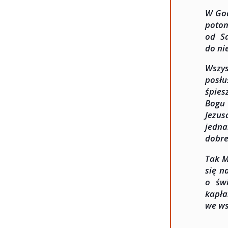
W God
potom
od S
do ni
Wszys
posłu
śpies
Bogu 
Jezus
jedna
dobre
Tak M
się n
o św
kapł
we ws