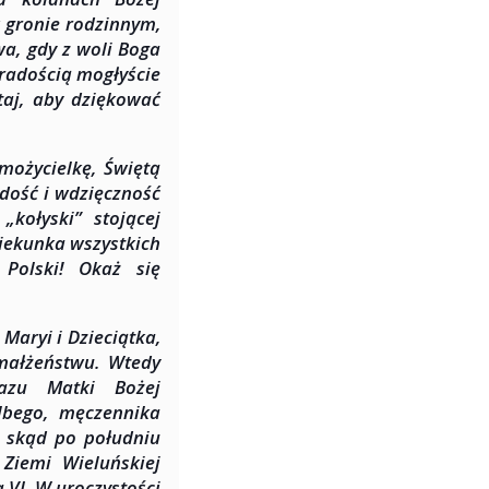
w gronie rodzinnym,
a, gdy z woli Boga
 radością mogłyście
utaj, aby dziękować
możycielkę, Świętą
adość i wdzięczność
„kołyski” stojącej
iekunka wszystkich
Polski! Okaż się
Maryi i Dzieciątka,
 małżeństwu. Wtedy
razu Matki Bożej
olbego, męczennika
, skąd po południu
 Ziemi Wieluńskiej
VI. W uroczystości