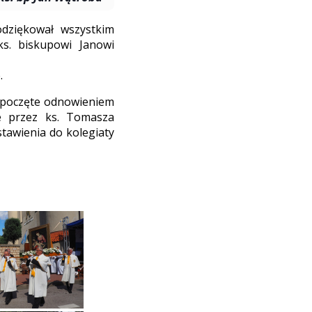
odziękował wszystkim
ks. biskupowi Janowi
.
zpoczęte odnowieniem
e przez ks. Tomasza
tawienia do kolegiaty