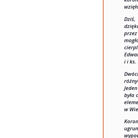
wzięł
Dziś
dzię
przez
mogło
cierp
Edwa
i i ks
Dwóch
różny
Jeden
była 
elem
w Wie
Koro
ugrun
wypo