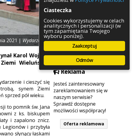
Rozrywka
Ciasteczka
Służby
Sport
Cookies wykorzystujemy w celach
analitycznych i personalizacji (w
Środowisko
tym zapamiętania Twojego
Szkolnictwo
wyboru poniżej).
Wydarzenia
nia 2021 |
Wydarzenia
Zaakceptuj
Zapowiedzi
Zdrowie
dynał Karol Wojtyła
Odmów
Ziemi Wieluńskiej
Reklama
darzenie i cieszyć się
Jesteś zainteresowany
trobą, synem Ziemi
zareklamowaniem się w
ń sprzed pół wieku.
naszym serwisie?
Sprawdź dostępne
sji to pomnik św. Jana
możliwości współpracy!
howni z ks. biskupem
ty i zapalono znicz.
Oferta reklamowa
u Legionów i przybyła
lowano słynący łaskami