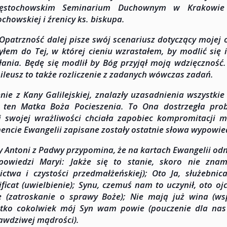
ęstochowskim Seminarium Duchownym w Krakowie –
ochowskiej i źrenicy ks. biskupa.
Opatrzność dalej pisze swój scenariusz dotyczący mojej 
yłem do Tej, w której cieniu wzrastałem, by modlić się 
ania. Będę się modlił by Bóg przyjął moją wdzięczność
bileusz to także rozliczenie z zadanych wówczas zadań.
nie z Kany Galilejskiej, znalazły uzasadnienia wszystkie 
e ten Matka Boża Pocieszenia. To Ona dostrzegła pr
i swojej wrażliwości chciała zapobiec kompromitacji 
encie Ewangelii zapisane zostały ostatnie słowa wypowie
y Antoni z Padwy przypomina, że na kartach Ewangelii od
powiedzi Maryi: Jakże się to stanie, skoro nie zn
ictwa i czystości przedmałżeńskiej); Oto Ja, służebnic
ficat (uwielbienie); Synu, czemuś nam to uczynił, oto ojc
e (zatroskanie o sprawy Boże); Nie mają już wina (wsp
tko cokolwiek mój Syn wam powie (pouczenie dla nas 
awdziwej mądrości).