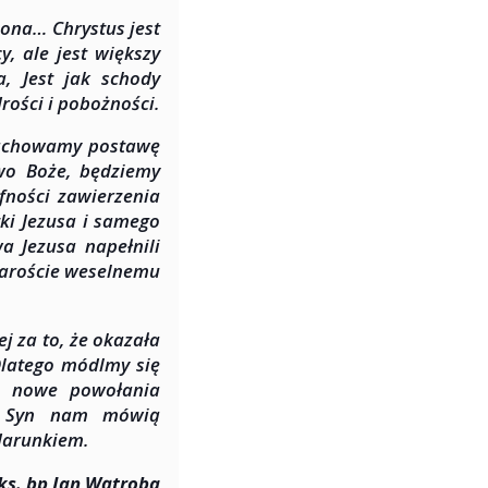
ona… Chrystus jest
, ale jest większy
, Jest jak schody
rości i pobożności.
 zachowamy postawę
two Boże, będziemy
fności zawierzenia
ki Jezusa i samego
a Jezusa napełnili
staroście weselnemu
j za to, że okazała
Dlatego módlmy się
 o nowe powołania
ej Syn nam mówią
odarunkiem.
ks. bp Jan Wątroba