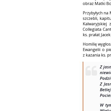
obraz Matki Bo
Przybyłych na 
szczebli, kapi
Kalwaryjskiej 
Collegiata Can
ks. prałat Jace
Homilię wygłos
Ewangelii o p
z kazania ks. 
Z jas
niewi
Podzi
Z Jas
Betl
Pocie
W tym
Wiel