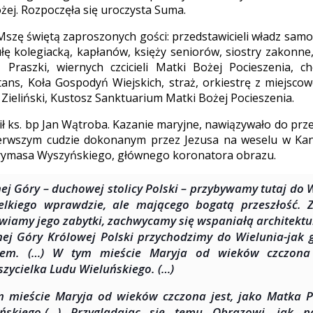
żej. Rozpoczęła się uroczysta Suma.
Mszę świętą zaproszonych gości: przedstawicieli władz sam
tułę kolegiacką, kapłanów, księży seniorów, siostry zakonn
z Praszki, wiernych czcicieli Matki Bożej Pocieszenia, ch
tans, Koła Gospodyń Wiejskich, straż, orkiestrę z miejscow
k Zieliński, Kustosz Sanktuarium Matki Bożej Pocieszenia.
ił ks. bp Jan Wątroba. Kazanie maryjne, nawiązywało do pr
ierwszym cudzie dokonanym przez Jezusa na weselu w Kani
prymasa Wyszyńskiego, głównego koronatora obrazu.
nej Góry – duchowej stolicy Polski – przybywamy tutaj do 
elkiego wprawdzie, ale mającego bogatą przeszłość. 
wiamy jego zabytki, zachwycamy się wspaniałą architektu
nej Góry Królowej Polski przychodzimy do Wielunia-jak 
ejem. (…) W tym mieście Maryja od wieków czczona 
szycielka Ludu Wieluńskiego. (…)
 mieście Maryja od wieków czczona jest, jako Matka P
uńskiego.(…) Przyglądając się temu Obrazowi, jak 