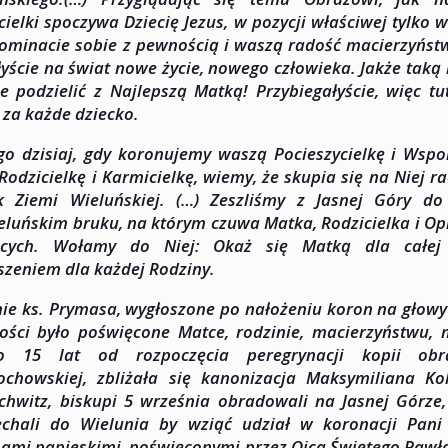
cielki spoczywa Dziecię Jezus, w pozycji właściwej tylko 
ominacie sobie z pewnością i waszą radość macierzyństw
yście na świat nowe życie, nowego człowieka. Jakże taką
ie podzielić z Najlepszą Matką! Przybiegałyście, więc t
 za każde dziecko.
go dzisiaj, gdy koronujemy waszą Pocieszycielkę i Wspo
Rodzicielkę i Karmicielkę, wiemy, że skupia się na Niej r
 Ziemi Wieluńskiej. (…) Zeszliśmy z Jasnej Góry do 
eluńskim bruku, na którym czuwa Matka, Rodzicielka i Op
ących. Wołamy do Niej: Okaż się Matką dla całej 
szeniem dla każdej Rodziny.
ie ks. Prymasa, wygłoszone po nałożeniu koron na głowy 
ości było poświęcone Matce, rodzinie, macierzyństwu,
ło 15 lat od rozpoczęcia peregrynacji kopii ob
ochowskiej, zbliżała się kanonizacja Maksymiliana K
chwitz, biskupi 5 września obradowali na Jasnej Górze
echali do Wielunia by wziąć udział w koronacji Pani
ami papieskimi, poświęconymi przez Ojca Świętego Pawła 