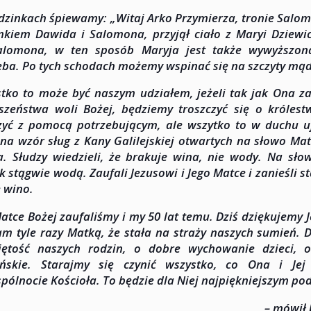
zinkach śpiewamy: „Witaj Arko Przymierza, tronie Salom
kiem Dawida i Salomona, przyjął ciało z Maryi Dziewicy
alomona, w ten sposób Maryja jest także wywyższona
eba. Po tych schodach możemy wspinać się na szczyty mąd
tko to może być naszym udziałem, jeżeli tak jak Ona
szeństwa woli Bożej, będziemy troszczyć się o króles
zyć z pomocą potrzebującym, ale wszytko to w duchu u
na wzór sług z Kany Galilejskiej otwartych na słowo Mat
a. Słudzy wiedzieli, że brakuje wina, nie wody. Na słow
k stągwie wodą. Zaufali Jezusowi i Jego Matce i zanieśli 
 wino.
atce Bożej zaufaliśmy i my 50 lat temu. Dziś dziękujemy Je
am tyle razy Matką, że stała na straży naszych sumień. 
iętość naszych rodzin, o dobre wychowanie dzieci,
ańskie. Starajmy się czynić wszystko, co Ona i J
pólnocie Kościoła. To będzie dla Niej najpiękniejszym p
– mówił