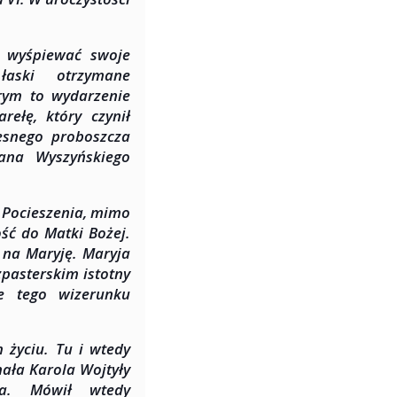
y wyśpiewać swoje
łaski otrzymane
órym to wydarzenie
ełę, który czynił
esnego proboszcza
fana Wyszyńskiego
 Pocieszenia, mimo
ść do Matki Bożej.
 na Maryję. Maryja
zpasterskim istotny
że tego wizerunku
życiu. Tu i wtedy
ała Karola Wojtyły
sa. Mówił wtedy