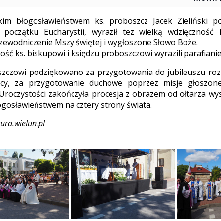
kim błogosławieństwem ks. proboszcz Jacek Zieliński p
początku Eucharystii, wyraził tez wielką wdzięczność 
zewodniczenie Mszy świętej i wygłoszone Słowo Boże.
ść ks. biskupowi i księdzu proboszczowi wyrazili parafianie
szczowi podziękowano za przygotowania do jubileuszu ro
icy, za przygotowanie duchowe poprzez misje głoszon
Uroczystości zakończyła procesja z obrazem od ołtarza wys
ogosławieństwem na cztery strony świata.
tura.wielun.pl