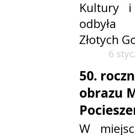
Kultury 
odbyła 
Złotych G
6 sty
50. rocz
obrazu M
Pociesze
W miejsc