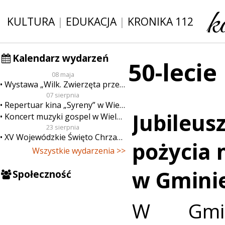
KULTURA
|
EDUKACJA
|
KRONIKA 112
Kalendarz wydarzeń
50-lecie
08 maja
Wystawa „Wilk. Zwierzęta przeklęte”
07 sierpnia
Repertuar kina „Syreny” w Wieluniu w dn. od 7 do 13 sierpnia
Jubileusz
Koncert muzyki gospel w Wieluniu
23 sierpnia
XV Wojewódzkie Święto Chrzanu
pożycia 
Wszystkie wydarzenia >>
w Gminie
Społeczność
W Gmin