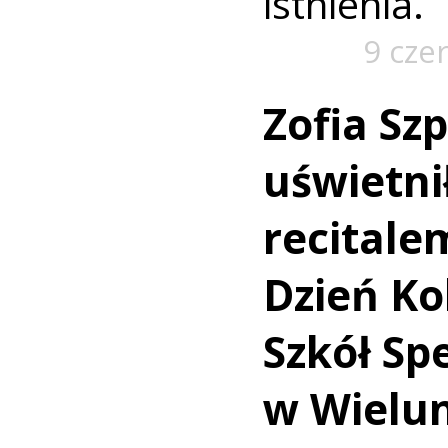
istnienia.
9 cze
Zofia Sz
uświetni
recitale
Dzień Ko
Szkół Sp
w Wielu