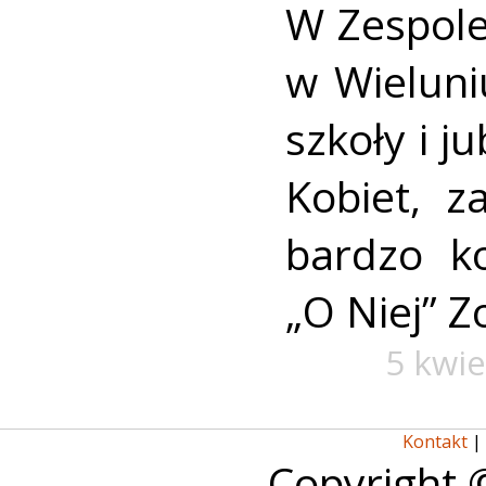
W Zespole
w Wieluniu
szkoły i j
Kobiet, z
bardzo k
„O Niej” Z
5 kwie
Kontakt
|
Copyright