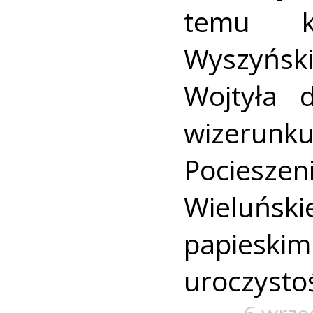
temu ka
Wyszyński
Wojtyła d
wizerun
Pociesz
Wieluńs
papiesk
uroczystoś