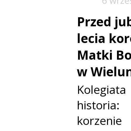
6 wrze
Przed ju
lecia ko
Matki Bo
w Wielu
Kolegia
historia
korzenie