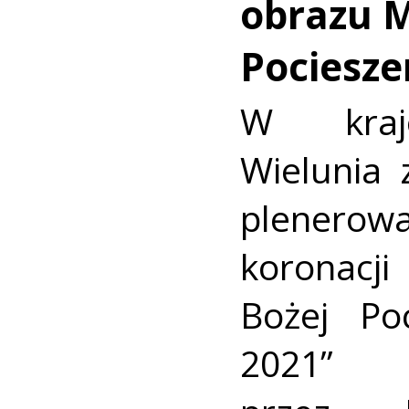
obrazu M
Pociesze
W krajo
Wielunia 
plener
koronac
Bożej Po
2021” 