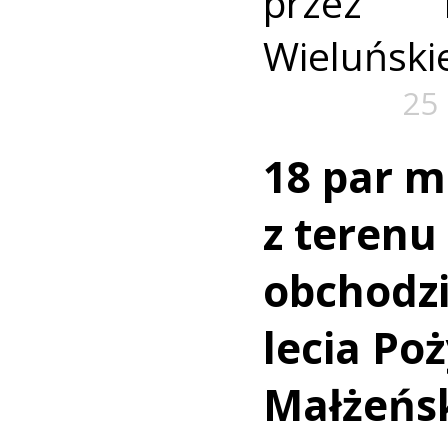
przez 
Wieluńskie
25 
18 par m
z teren
obchodzi
lecia Poż
Małżeńs