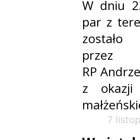
W dniu 2
par z te
został
przez
RP Andrz
z okazji
małżeński
7 listo