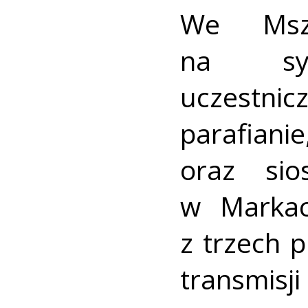
We Msz
na sytu
uczestnic
parafiani
oraz si
w Markac
z trzech 
transmi