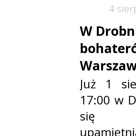
4 sie
W Drobn
bohater
Warszaw
Już 1 si
17:00 w 
się u
upamiętni