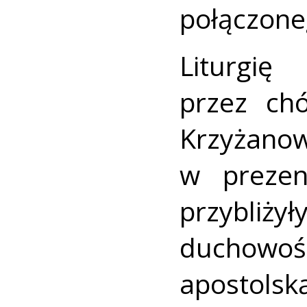
połączone
Liturgię
przez ch
Krzyżano
w prezent
przybliży
duchowoś
apostolsk