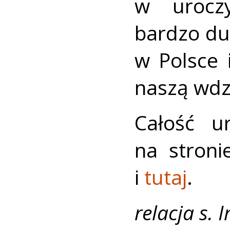
w uroczy
bardzo du
w Polsce 
naszą wdz
Całość u
na stroni
i
tutaj
.
relacja s.