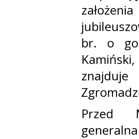
założen
jubileusz
br. o go
Kamiński, 
znajdu
Zgromadz
Przed M
general