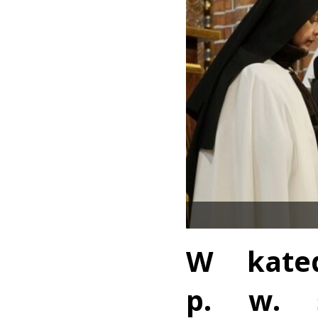
W kated
p. w. ś