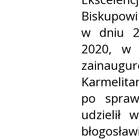
Biskupow
w dniu 2
2020, w 
zainaug
Karmeli
po spraw
udzielił
błogosł