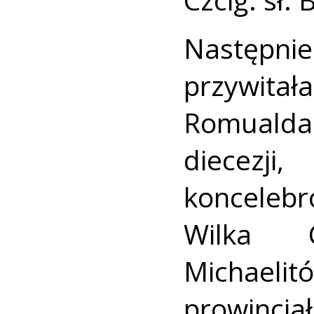
Następn
przywita
Romualda
diecezj
koncelebr
Wilka 
Michaelit
prowincj