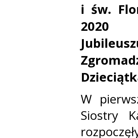
i św. Fl
2020 i
Jubileu
Zgromadz
Dzieciątk
W pierws
Siostry K
rozpoczęł