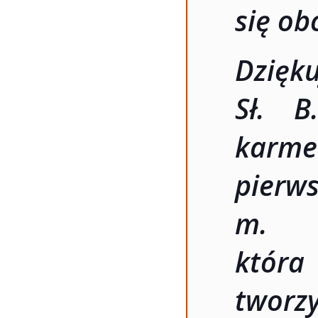
się ob
Dzięku
Sł. B
karme
pierw
m. T
która
two