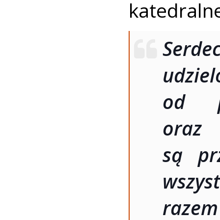
katedralne
Serdec
udzie
od p
oraz
są pr
wszys
razem