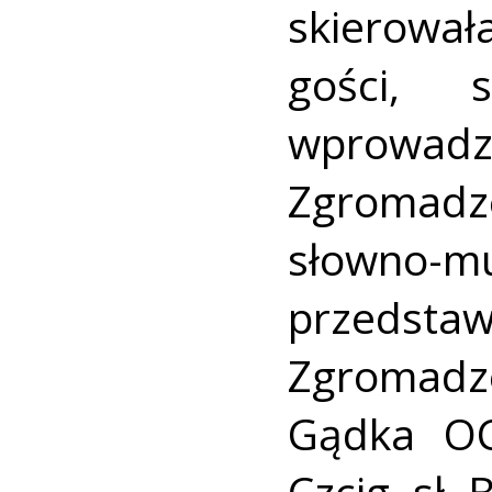
skierowa
gości, 
wprowadz
Zgromadze
słowno
przedst
Zgromadz
Gądka OC
Czcig. sł.