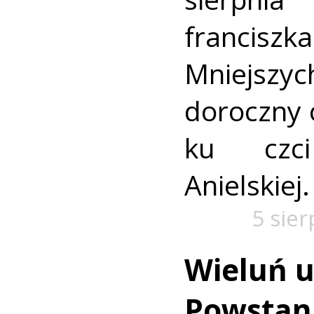
francis
Mniejszyc
doroczny 
ku czc
Anielskiej.
5 sie
Wieluń u
Powstan