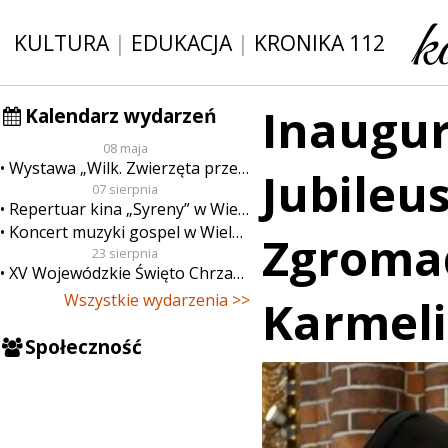
KULTURA
|
EDUKACJA
|
KRONIKA 112
Inaugu
Kalendarz wydarzeń
08 maja
Wystawa „Wilk. Zwierzęta przeklęte”
Jubileus
07 sierpnia
Repertuar kina „Syreny” w Wieluniu w dn. od 7 do 13 sierpnia
Koncert muzyki gospel w Wieluniu
Zgromad
23 sierpnia
XV Wojewódzkie Święto Chrzanu
Wszystkie wydarzenia >>
Karmeli
Społeczność