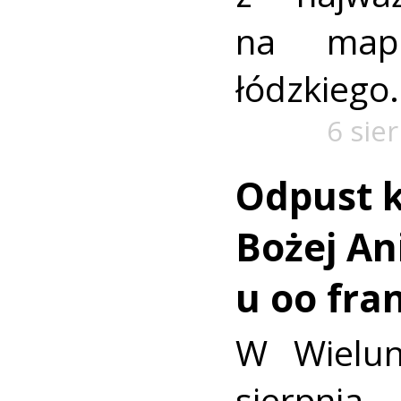
na mapi
łódzkiego.
6 sie
Odpust k
Bożej Ani
u oo fra
W Wielun
sierpn