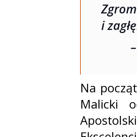
Zgrom
i zagł
–
Na począt
Malicki o
Apostolsk
Ekscelen