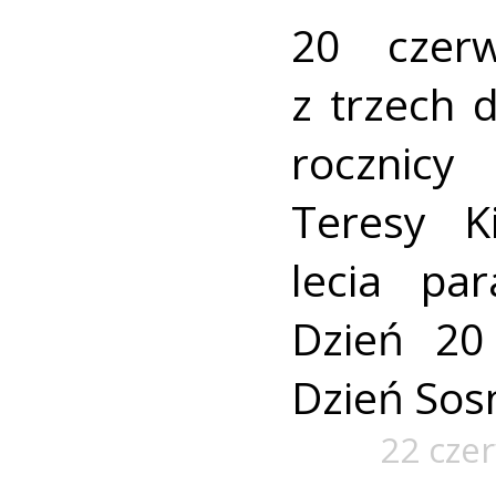
20 czer
z trzech 
rocznic
Teresy Ki
lecia par
Dzień 20
Dzień Sos
22 cze