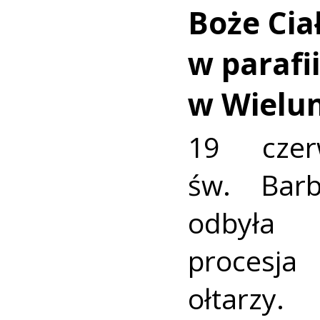
Boże Cia
w parafi
w Wielu
19 czer
św. Bar
odbyła 
procesj
ołtarzy.