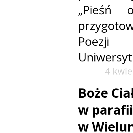
„Pieśń 
przygoto
Poezji 
Uniwersyte
4 kwie
Boże Cia
w parafi
w Wielu