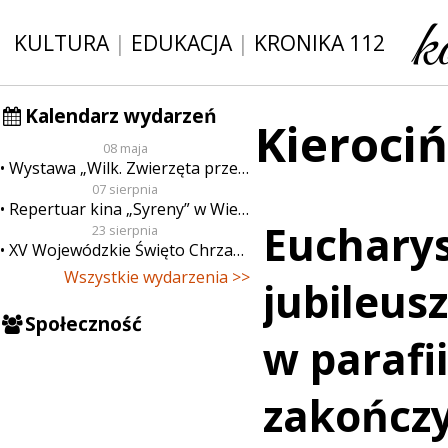
KULTURA
|
EDUKACJA
|
KRONIKA 112
Kalendarz wydarzeń
Kieroci
08 maja
Wystawa „Wilk. Zwierzęta przeklęte”
07 sierpnia
Repertuar kina „Syreny” w Wieluniu w dn. od 7 do 13 sierpnia
Eucharys
23 sierpnia
XV Wojewódzkie Święto Chrzanu
Wszystkie wydarzenia >>
jubileus
Społeczność
w parafi
zakończy