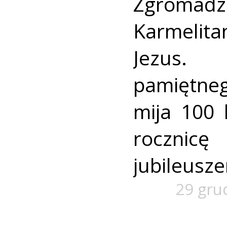
Zgroma
Karmelit
Jezus.
pamiętn
mija 100 l
roczn
jubileusz
29 gru