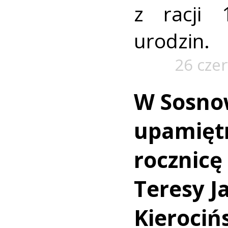
z racji 
urodzin.
26 cze
W Sosno
upamiętn
rocznicę
Teresy J
Kierociń