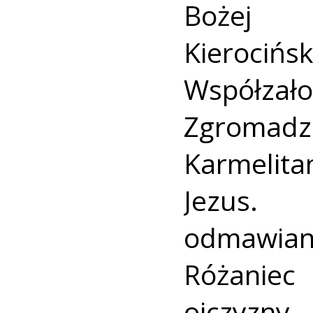
Bożej 
Kierocińsk
Współzałoż
Zgroma
Karmelit
Jezus. 
odmawia
Różaniec 
ojczyzny.