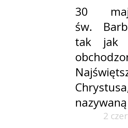
30 maj
św. Barb
tak jak 
obchodz
Najświęts
Chrystu
nazywaną
2 cze