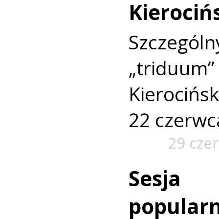
Kierociń
Szczegól
„triduum”
Kierocińsk
22 czerwc
29 cze
Sesja
popular