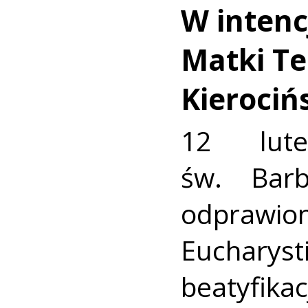
W intencj
Matki Te
Kierociń
12 lut
św. Bar
odpraw
Euchary
beatyfikac