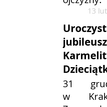
13 lu
Uroczyst
jubileus
Karmeli
Dzieciąt
31 gru
w Krak