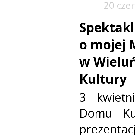
20 cze
Spektakl
o mojej 
w Wielu
Kultury
3 kwietn
Domu Kul
prezenta