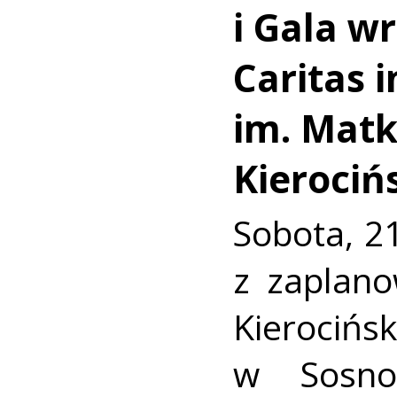
i Gala w
Caritas i
im. Matki
Kierociń
Sobota, 21
z zaplan
Kierocińs
w Sosno