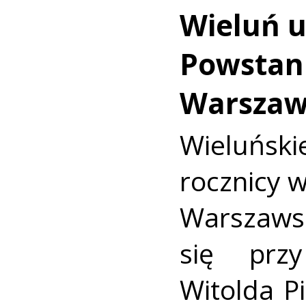
Wieluń u
Powstan
Warszaw
Wieluńs
rocznicy 
Warszaws
się prz
Witolda Pi