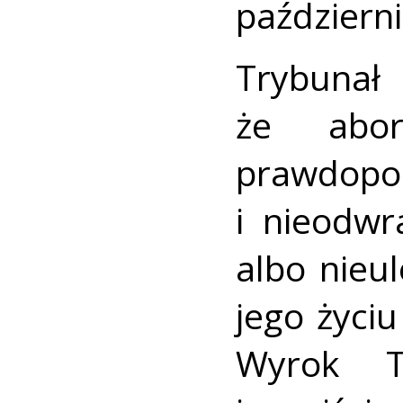
październi
Trybuna
że abo
prawdop
i nieodwr
albo nieu
jego życiu
Wyrok T