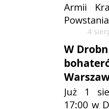
Armii Kra
Powstania
4 sie
W Drobn
bohater
Warszaw
Już 1 si
17:00 w 