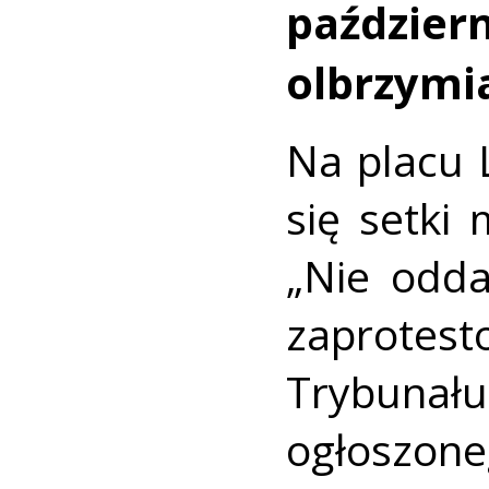
paździer
olbrzymia
Na placu 
się setki
„Nie odd
zaprote
Trybun
ogłosz