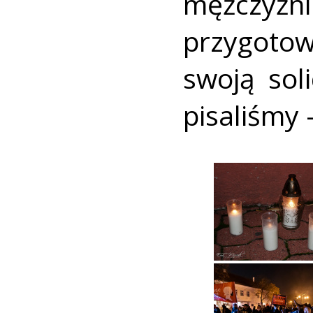
mężczyź
przygoto
swoją sol
pisaliśmy