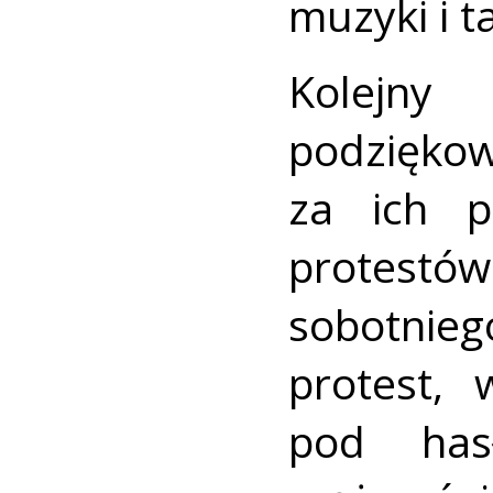
muzyki i t
Kolejny
podzięko
za ich p
protest
sobotnie
protest, 
pod has