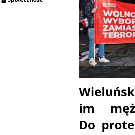
Wieluńsk
im mężc
Do prote