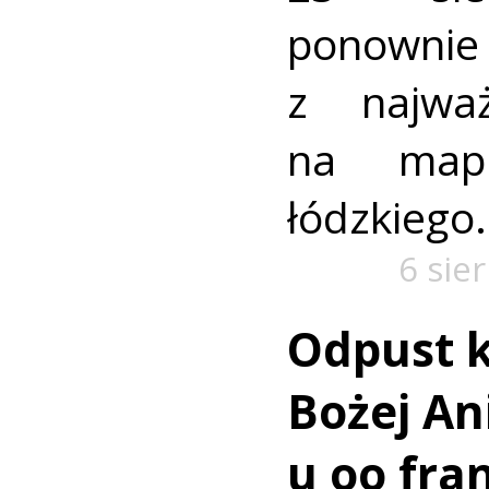
ponownie 
z najważ
na mapi
łódzkiego.
6 sie
Odpust k
Bożej Ani
u oo fra