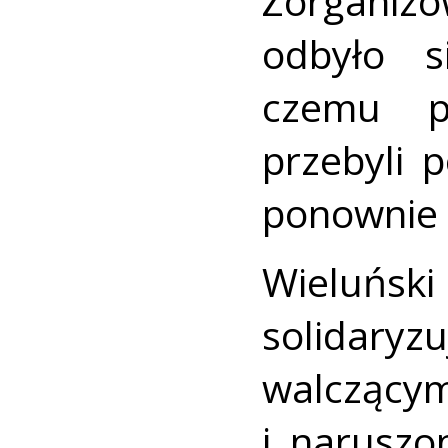
Zorganizo
odbyło s
czemu p
przebyli 
ponownie 
Wieluński
solidary
walcząc
i naruszo