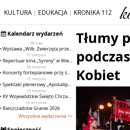
KULTURA
|
EDUKACJA
|
KRONIKA 112
Tłumy p
Kalendarz wydarzeń
08 maja
Wystawa „Wilk. Zwierzęta przeklęte”
podczas
07 sierpnia
Repertuar kina „Syreny” w Wieluniu w dn. od 7 do 13 sierpnia
09 sierpnia
Kobiet
Koncerty fortepianowe przy świecach
15 sierpnia
Spektakl plenerowy „Apokalipsa”
23 sierpnia
XV Wojewódzkie Święto Chrzanu
05 września
Bieszczadzkie Granie 2026
Wszystkie wydarzenia >>
Społeczność