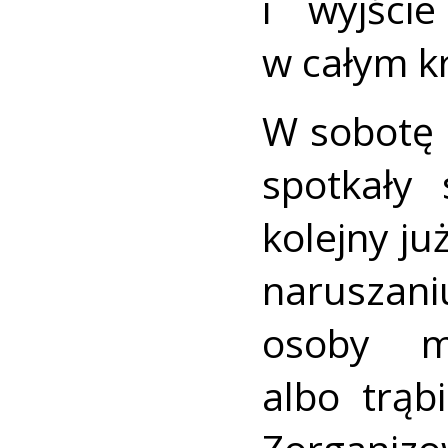
i wyjści
w całym kr
W sobotę 
spotkały
kolejny j
naruszani
osoby m
albo trąb