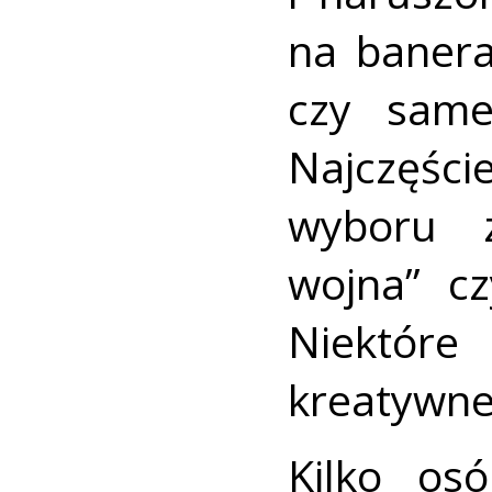
na banera
czy same
Najczęści
wyboru z
wojna” cz
Niektóre
kreatywne
Kilko osó