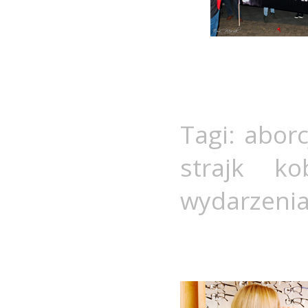
Tagi:
aborc
strajk kob
wydarzeni