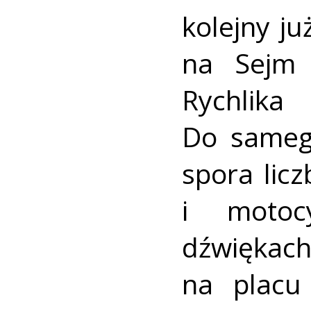
kolejny j
na Sejm 
Rychlik
Do samego
spora lic
i motoc
dźwięka
na placu