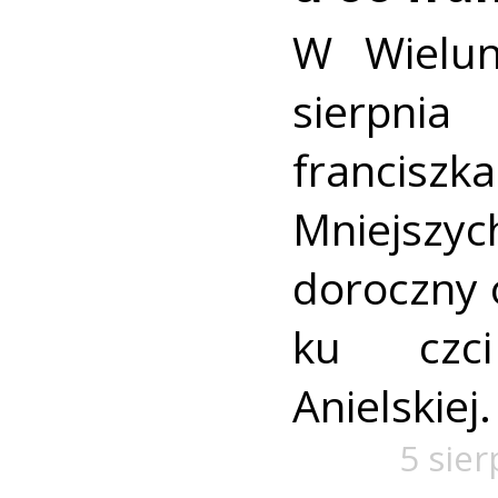
W Wielun
sierpn
francis
Mniejszyc
doroczny 
ku czc
Anielskiej.
5 sie