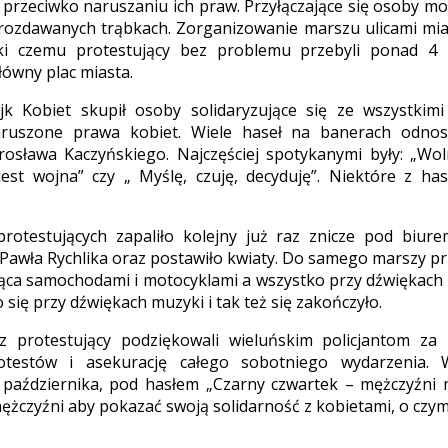
przeciwko naruszaniu ich praw. Przyłączające się osoby mog
 rozdawanych trąbkach. Zorganizowanie marszu ulicami mia
ki czemu protestujący bez problemu przebyli ponad 4 
ówny plac miasta.
ajk Kobiet skupił osoby solidaryzujące się ze wszystkim
aruszone prawa kobiet. Wiele haseł na banerach odnos
rosława Kaczyńskiego. Najczęściej spotykanymi były: „Wo
jest wojna” czy „ Myślę, czuję, decyduję”. Niektóre z has
protestujących zapaliło kolejny już raz znicze pod biur
 Pawła Rychlika oraz postawiło kwiaty. Do samego marszy prz
dąca samochodami i motocyklami a wszystko przy dźwiękach
 się przy dźwiękach muzyki i tak też się zakończyło.
az protestujący podziękowali wieluńskim policjantom za
otestów i asekurację całego sobotniego wydarzenia. W
 października, pod hasłem „Czarny czwartek – mężczyźni 
ężczyźni aby pokazać swoją solidarność z kobietami, o czym