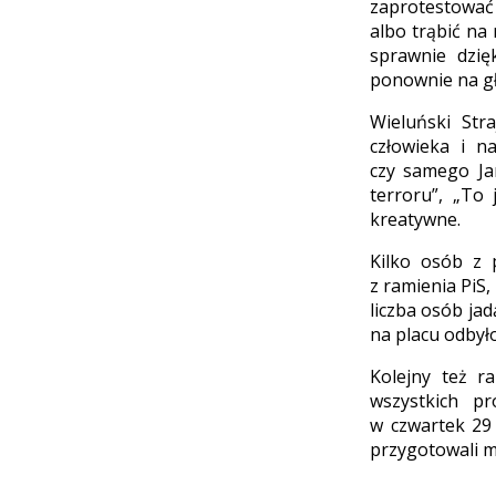
zaprotestować 
albo trąbić na
sprawnie dzię
ponownie na gł
Wieluński Str
człowieka i n
czy samego Ja
terroru”, „To 
kreatywne.
Kilko osób z 
z ramienia PiS,
liczba osób ja
na placu odbyło
Kolejny też r
wszystkich pr
w czwartek 29
przygotowali m