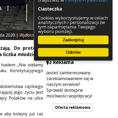
Rozrywka
Ciasteczka
Służby
Sport
Cookies wykorzystujemy w celach
analitycznych i personalizacji (w
Środowisko
tym zapamiętania Twojego
Szkolnictwo
wyboru poniżej).
Wydarzenia
ada 2020 |
Wydarzenia
Zaakceptuj
Zapowiedzi
Zdrowie
zają. Do protestu
Odmów
a liczba młodzieży.
Reklama
d hasłem „Nie oddamy
łu Konstytucyjnego
Jesteś zainteresowany
zareklamowaniem się w
naszym serwisie?
dobieństwa ciężkiego
Sprawdź dostępne
jącej jego życiu jest
możliwości współpracy!
ięcy Polaków na ulice
Oferta reklamowa
w aby kolejny już raz