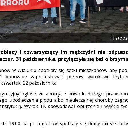
1 listop
kobiety i towarzyszący im mężczyźni nie odpuszc
czór, 31 października, przyłączyła się też olbrzymi
onów w Wieluniu spotkały się setki mieszkańców aby po
” ponownie zaprotestować przeciw wyrokowi Trybuna
czwartek, 22 października.
tytucyjny ogłosił, że aborcja z powodu dużego prawdopo
ego upośledzenia płodu albo nieuleczalnej choroby zagraża
onstytucją. Wyrok TK spowodował oburzenie i wyjście tys
dz. 19:00 na pl. Legionów spotkały się tłumy mieszkańcó