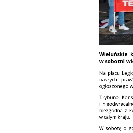
Wieluńskie 
w sobotni wie
Na placu Legi
naszych praw
ogłoszonego w 
Trybunał Kons
i nieodwracaln
niezgodna z k
w całym kraju.
W sobotę o go