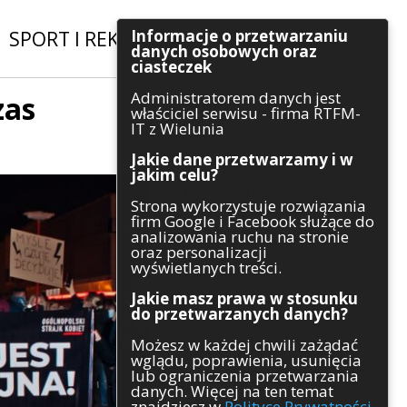
Informacje o przetwarzaniu
SPORT I REKREACJA
|
INWESTYCJE
danych osobowych oraz
ciasteczek
Administratorem danych jest
zas
Szukaj
właściciel serwisu - firma RTFM-
IT z Wielunia
Jakie dane przetwarzamy i w
jakim celu?
Kategorie
Strona wykorzystuje rozwiązania
firm Google i Facebook służące do
Architektura
analizowania ruchu na stronie
Gospodarka
oraz personalizacji
Handel
wyświetlanych treści.
Infrastruktura
Jakie masz prawa w stosunku
Komunikaty
do przetwarzanych danych?
Kultura
Możesz w każdej chwili zażądać
Polityka
wglądu, poprawienia, usunięcia
Pozostałe
lub ograniczenia przetwarzania
Psychologia
danych. Więcej na ten temat
Rolnictwo
znajdziesz w
Polityce Prywatności