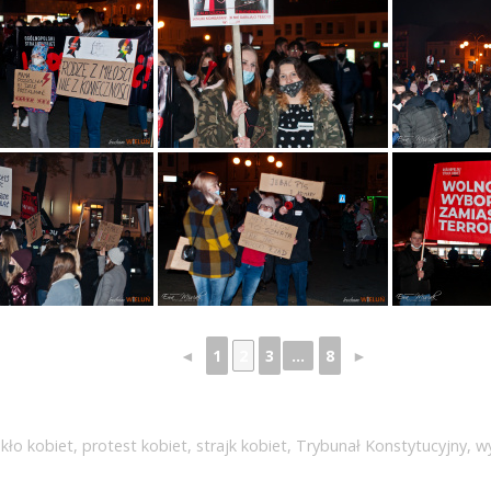
◄
1
2
3
...
8
►
ekło kobiet
,
protest kobiet
,
strajk kobiet
,
Trybunał Konstytucyjny
,
w