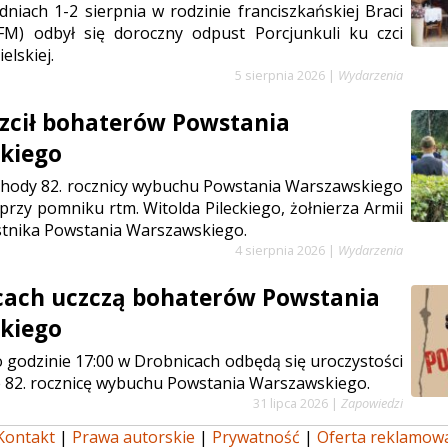
niach 1-2 sierpnia w rodzinie franciszkańskiej Braci
FM) odbył się doroczny odpust Porcjunkuli ku czci
elskiej.
5 sierpnia 2026
|
Wydarzenia
zcił bohaterów Powstania
kiego
chody 82. rocznicy wybuchu Powstania Warszawskiego
 przy pomniku rtm. Witolda Pileckiego, żołnierza Armii
stnika Powstania Warszawskiego.
4 sierpnia 2026
|
Wydarzenia
cach uczczą bohaterów Powstania
kiego
 o godzinie 17:00 w Drobnicach odbędą się uroczystości
 82. rocznicę wybuchu Powstania Warszawskiego.
31 lipca 2026
|
Zapowiedzi
Kontakt
|
Prawa autorskie
|
Prywatność
|
Oferta reklamow