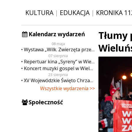
KULTURA
|
EDUKACJA
|
KRONIKA 11
Tłumy p
Kalendarz wydarzeń
08 maja
Wieluńs
Wystawa „Wilk. Zwierzęta przeklęte”
07 sierpnia
Repertuar kina „Syreny” w Wieluniu w dn. od 7 do 13 sierpnia
Koncert muzyki gospel w Wieluniu
23 sierpnia
XV Wojewódzkie Święto Chrzanu
Wszystkie wydarzenia >>
Społeczność