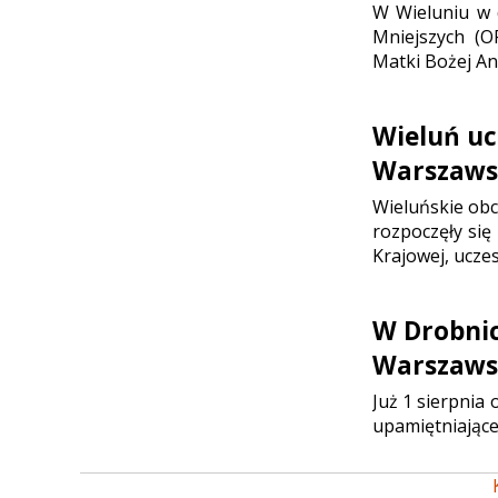
W Wieluniu w d
Mniejszych (O
Matki Bożej Ani
Wieluń uc
Warszaws
Wieluńskie ob
rozpoczęły się
Krajowej, ucze
W Drobni
Warszaws
Już 1 sierpnia
upamiętniające