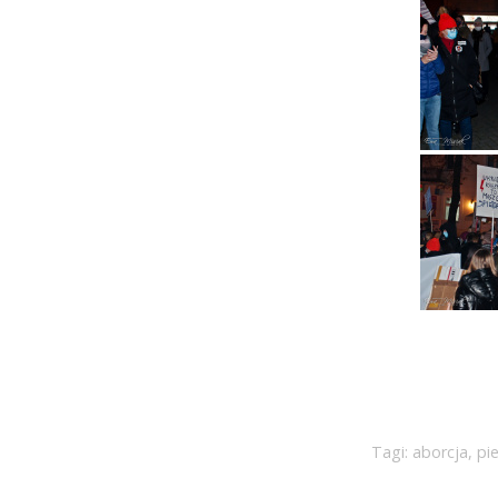
Tagi:
aborcja
,
pi