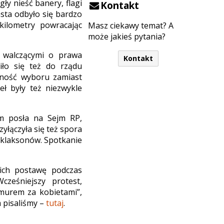
ły nieść banery, flagi
Kontakt
sta odbyło się bardzo
kilometry powracając
Masz ciekawy temat? A
może jakieś pytania?
i walczącymi o prawa
Kontakt
iło się też do rządu
lność wyboru zamiast
eł były też niezwykle
em posła na Sejm RP,
yłączyła się też spora
 klaksonów. Spotkanie
 ich postawę podczas
cześniejszy protest,
murem za kobietami”,
 pisaliśmy –
tutaj
.