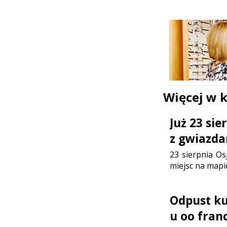
Więcej w 
Już 23 si
z gwiazda
23 sierpnia Os
miejsc na mapi
Odpust ku 
u oo fran