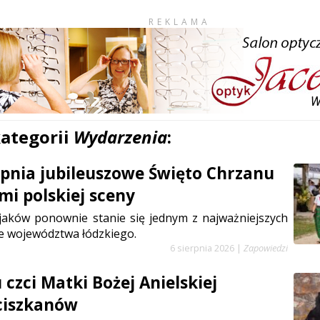
REKLAMA
kategorii
Wydarzenia
:
erpnia jubileuszowe Święto Chrzanu
mi polskiej sceny
jaków ponownie stanie się jednym z najważniejszych
e województwa łódzkiego.
6 sierpnia 2026
|
Zapowiedzi
czci Matki Bożej Anielskiej
ciszkanów