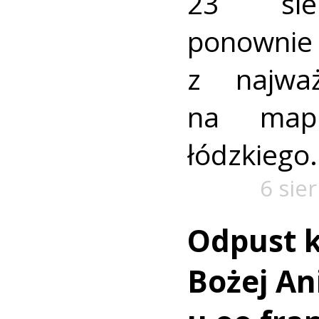
23 sie
ponownie 
z najważ
na mapi
łódzkiego.
6 sie
Odpust k
Bożej Ani