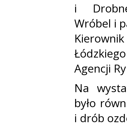
i Drobn
Wróbel i p
Kierownik
Łódzkie
Agencji R
Na wysta
było równ
i drób oz