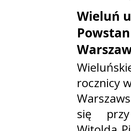
Wieluń u
Powstan
Warszaw
Wieluńs
rocznicy 
Warszaws
się prz
Witolda Pi