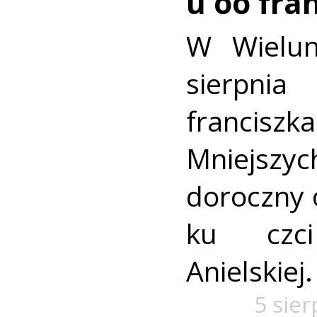
u oo fra
W Wielun
sierpn
francis
Mniejszyc
doroczny 
ku czc
Anielskiej.
5 sie