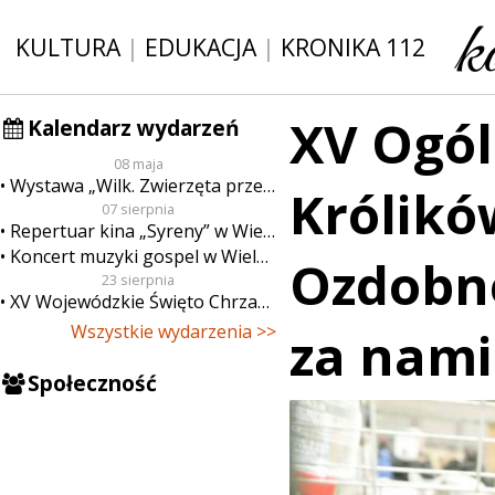
KULTURA
|
EDUKACJA
|
KRONIKA 112
XV Ogó
Kalendarz wydarzeń
08 maja
Wystawa „Wilk. Zwierzęta przeklęte”
Królikó
07 sierpnia
Repertuar kina „Syreny” w Wieluniu w dn. od 7 do 13 sierpnia
Koncert muzyki gospel w Wieluniu
Ozdobne
23 sierpnia
XV Wojewódzkie Święto Chrzanu
Wszystkie wydarzenia >>
za nami
Społeczność