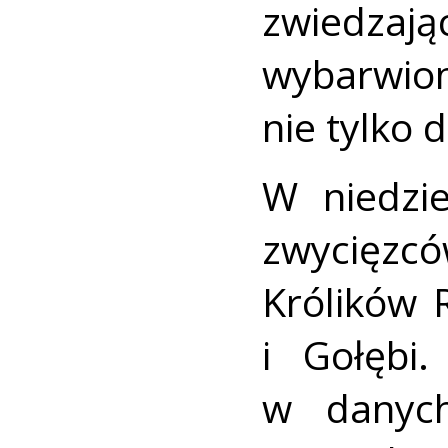
zwiedza
wybarwi
nie tylko 
W niedzi
zwycięzcó
Królików
i Gołębi
w danych