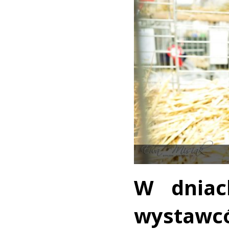
W dniac
wystawc