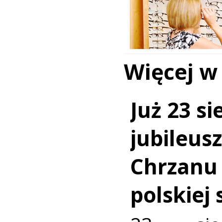
Więcej w
Już 23 si
jubileus
Chrzanu
polskiej