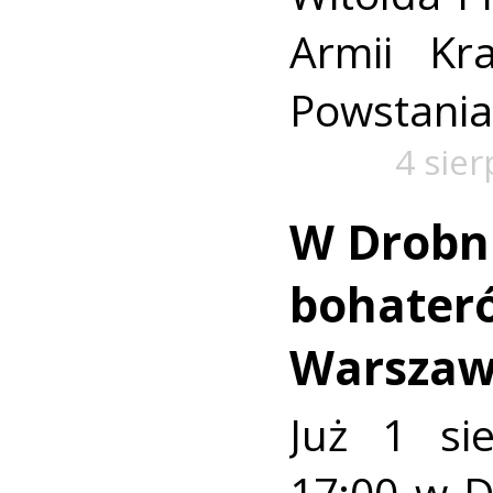
Armii Kra
Powstania
4 sie
W Drobn
bohater
Warszaw
Już 1 si
17:00 w 