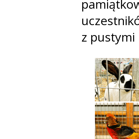
pamiątkow
uczestnik
z pustymi