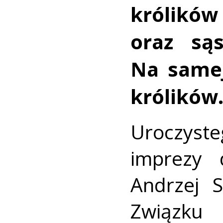
króli
oraz sąs
Na samej
królików
Uroczys
imprezy 
Andrzej S
Związk