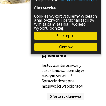
Rozrywka
Ciasteczka
Służby
Sport
Cookies wykorzystujemy w celach
analitycznych i personalizacji (w
Środowisko
tym zapamiętania Twojego
Szkolnictwo
wyboru poniżej).
Wydarzenia
Zaakceptuj
Zapowiedzi
Zdrowie
Odmów
Reklama
Jesteś zainteresowany
zareklamowaniem się w
naszym serwisie?
Sprawdź dostępne
możliwości współpracy!
Oferta reklamowa