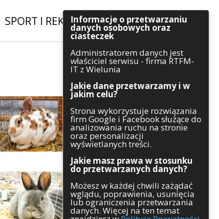
Informacje o przetwarzaniu
SPORT I REKREACJA
|
INWESTYCJE
danych osobowych oraz
ciasteczek
Administratorem danych jest
Szukaj
właściciel serwisu - firma RTFM-
IT z Wielunia
Jakie dane przetwarzamy i w
jakim celu?
Kategorie
Strona wykorzystuje rozwiązania
firm Google i Facebook służące do
Architektura
analizowania ruchu na stronie
Gospodarka
oraz personalizacji
Handel
wyświetlanych treści.
Infrastruktura
Jakie masz prawa w stosunku
Komunikaty
do przetwarzanych danych?
Kultura
Możesz w każdej chwili zażądać
Polityka
wglądu, poprawienia, usunięcia
Pozostałe
lub ograniczenia przetwarzania
Psychologia
danych. Więcej na ten temat
Rolnictwo
znajdziesz w
Polityce Prywatności