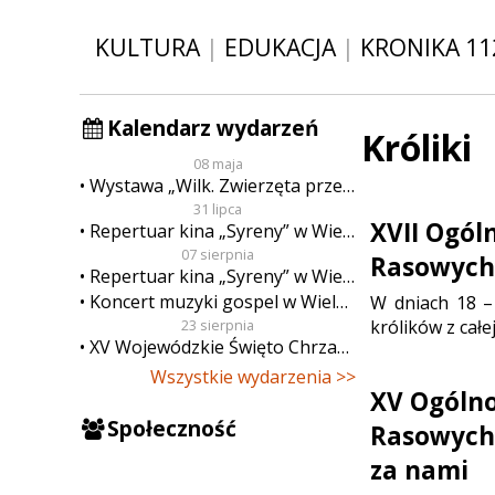
KULTURA
|
EDUKACJA
|
KRONIKA 11
Kalendarz wydarzeń
Króliki
08 maja
Wystawa „Wilk. Zwierzęta przeklęte”
31 lipca
XVII Ogól
Repertuar kina „Syreny” w Wieluniu w dn. od 31 lipca do 6 sierpnia
07 sierpnia
Rasowych,
Repertuar kina „Syreny” w Wieluniu w dn. od 7 do 13 sierpnia
Koncert muzyki gospel w Wieluniu
W dniach 18 –
królików z całej
23 sierpnia
XV Wojewódzkie Święto Chrzanu
Wszystkie wydarzenia >>
XV Ogóln
Społeczność
Rasowych,
za nami