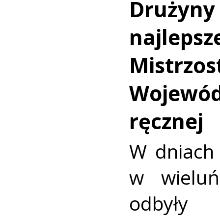
Drużyny 
najlepsz
Mistrzos
Wojewód
ręcznej
W dniach 
w wieluń
odbyły 