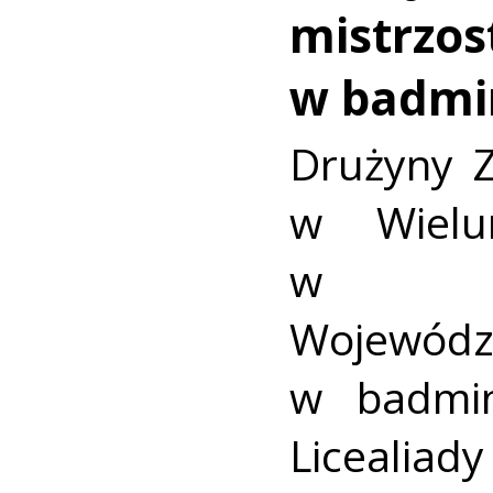
mistrzo
w badmi
Drużyny Z
w Wielu
w Mis
Wojewód
w badmi
Licealiady