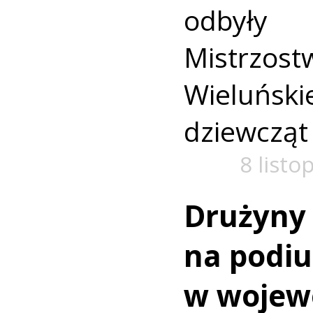
odbyły 
Mistrz
Wieluńskie
dziewcząt 
8 listo
Drużyny 
na podi
w wojew