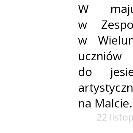
W maj
w Zespo
w Wielun
uczniów 
do jesi
artystycz
na Malcie.
22 listo