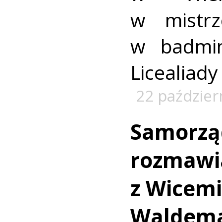
w mistrz
w badmi
Licealiady
22 paździer
Samorzą
rozmawi
z Wicem
Waldem