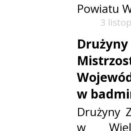
Powiatu W
3 listo
Drużyny 
Mistrzos
Wojewó
w badmi
Drużyny Z
w Wielu