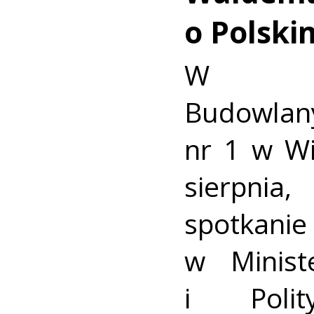
o Polski
W Wa
Budowlan
nr 1 w Wi
sierpni
spotkan
w Minist
i Polit