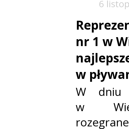
6 listo
Reprezen
nr 1 w W
najlepsz
w pływa
W dniu 
w Wiel
rozegra