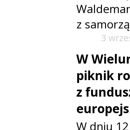
Walde
z samorz
3 wrze
W Wielun
piknik r
z fundu
europejs
W dniu 12 