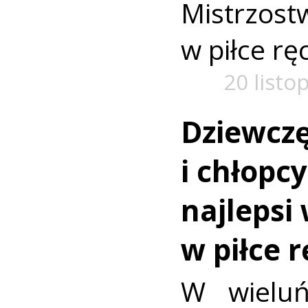
Mistrzo
w piłce rę
20 listo
Dziewczę
i chłopcy
najlepsi
w piłce r
W wieluń