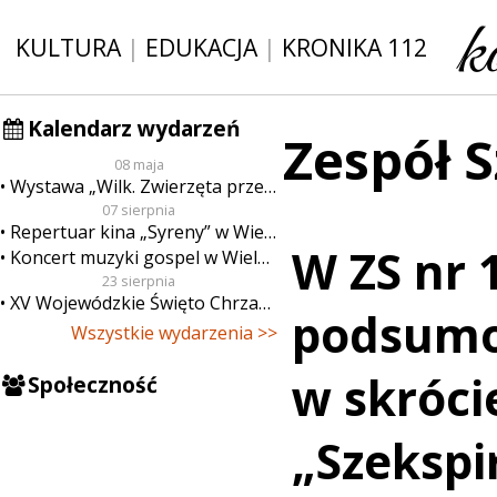
KULTURA
|
EDUKACJA
|
KRONIKA 112
Kalendarz wydarzeń
Zespół S
08 maja
Wystawa „Wilk. Zwierzęta przeklęte”
07 sierpnia
Repertuar kina „Syreny” w Wieluniu w dn. od 7 do 13 sierpnia
W ZS nr 
Koncert muzyki gospel w Wieluniu
23 sierpnia
XV Wojewódzkie Święto Chrzanu
podsumo
Wszystkie wydarzenia >>
w skróc
Społeczność
„Szekspi