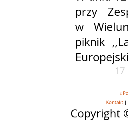
przy Zes
w Wielun
piknik ,,
Europejski
17 
« P
Kontakt
|
Copyright