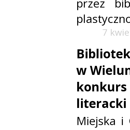
przez bib
plastyczno
7 kwie
Bibliote
w Wielun
konkurs 
literacki
Miejska i