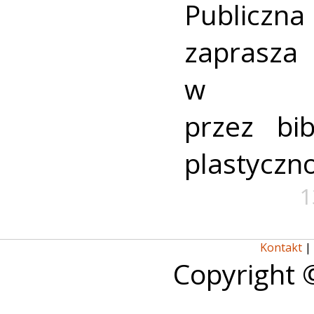
Publicz
zaprasza 
w org
przez bib
plastyczno
1
Kontakt
|
Copyright