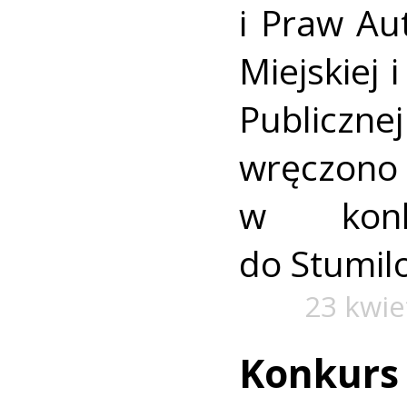
i Praw Aut
Miejskiej 
Publicz
wręczono
w konk
do Stumil
23 kwie
Konkurs 