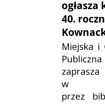
ogłasza 
40. roczn
Kownack
Miejska i
Publicz
zaprasza 
w org
przez bib