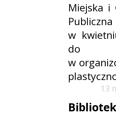
Miejska i
Publicz
w kwietni
do 
w organi
plastyczno
13 
Bibliote