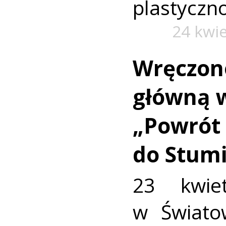
plastyczno
24 kwi
Wręczon
główną 
„Powrót
do Stum
23 kwie
w Świato