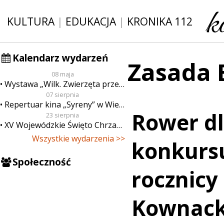
KULTURA
|
EDUKACJA
|
KRONIKA 112
Kalendarz wydarzeń
Zasada 
08 maja
Wystawa „Wilk. Zwierzęta przeklęte”
07 sierpnia
Repertuar kina „Syreny” w Wieluniu w dn. od 7 do 13 sierpnia
Rower dl
23 sierpnia
XV Wojewódzkie Święto Chrzanu
Wszystkie wydarzenia >>
konkursu
Społeczność
rocznicy
Kownack