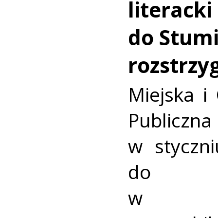
literack
do Stumi
rozstrzy
Miejska i
Publicz
w styczni
do 
w org