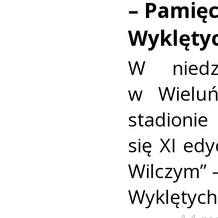
– Pamięc
Wyklęty
W niedz
w Wieluń
stadionie
się XI ed
Wilczym” –
Wyklętych