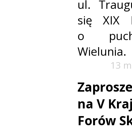
ul. Trau
się XIX 
o puch
Wielunia.
13 m
Zaprosze
na V Kra
Forów S