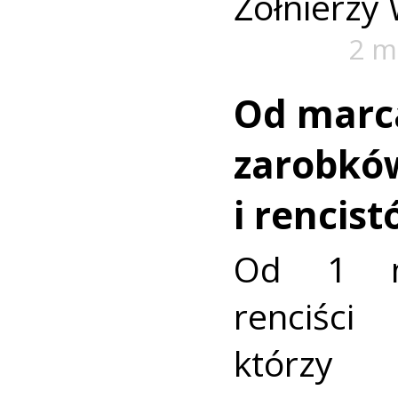
Żołnierzy 
2 m
Od marc
zarobkó
i rencis
Od 1 ma
renciś
którzy 