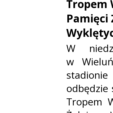
Tropem 
Pamięci 
Wyklęty
W niedz
w Wieluń
stadion
odbędzie s
Tropem W