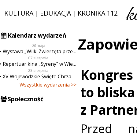
KULTURA
|
EDUKACJA
|
KRONIKA 112
Kalendarz wydarzeń
Zapowie
08 maja
Wystawa „Wilk. Zwierzęta przeklęte”
07 sierpnia
Repertuar kina „Syreny” w Wieluniu w dn. od 7 do 13 sierpnia
Kongres
23 sierpnia
XV Wojewódzkie Święto Chrzanu
Wszystkie wydarzenia >>
to blisk
Społeczność
z Partne
Przed n