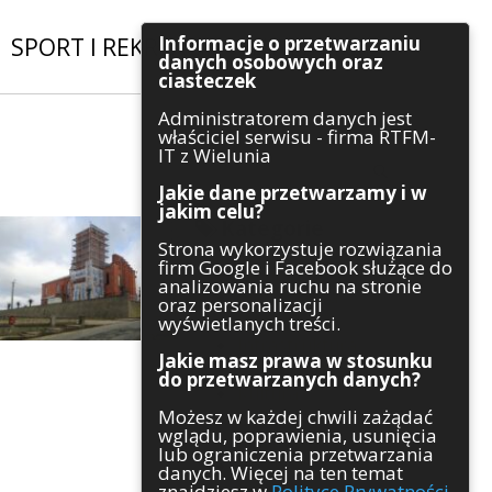
Informacje o przetwarzaniu
SPORT I REKREACJA
|
INWESTYCJE
danych osobowych oraz
ciasteczek
Administratorem danych jest
Szukaj
właściciel serwisu - firma RTFM-
IT z Wielunia
Jakie dane przetwarzamy i w
jakim celu?
Kategorie
Strona wykorzystuje rozwiązania
firm Google i Facebook służące do
Architektura
analizowania ruchu na stronie
Gospodarka
oraz personalizacji
Handel
wyświetlanych treści.
Infrastruktura
Jakie masz prawa w stosunku
Komunikaty
do przetwarzanych danych?
Kultura
Możesz w każdej chwili zażądać
Polityka
wglądu, poprawienia, usunięcia
Pozostałe
lub ograniczenia przetwarzania
Psychologia
danych. Więcej na ten temat
Rolnictwo
znajdziesz w
Polityce Prywatności