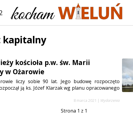
2
 kapitalny
eży kościoła p.w. św. Marii
y w Ożarowie
rowie liczy sobie 90 lat. Jego budowę rozpoczęto
ozpoczął ją ks. Józef Klarzak wg planu opracowanego
8 marca 2021
|
Wydarzenia
Strona 1 z 1