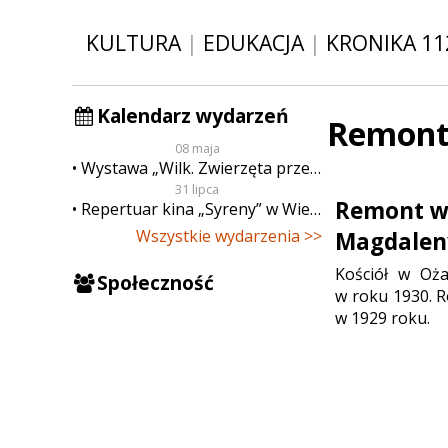
KULTURA
|
EDUKACJA
|
KRONIKA 11
Kalendarz wydarzeń
Remont
08 maja
Wystawa „Wilk. Zwierzęta przeklęte”
31 lipca
Remont wi
Repertuar kina „Syreny” w Wieluniu w dn. od 31 lipca do 6 sierpnia
Wszystkie wydarzenia >>
Magdalen
Kościół w Oża
Społeczność
w roku 1930. R
w 1929 roku.