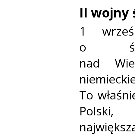
II wojny
1 wrześ
o świ
nad Wiel
niemiec
To właśni
Polski,
najwięk