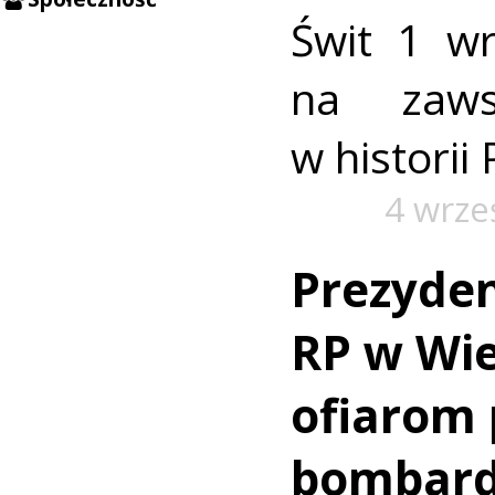
Świt 1 w
na zaws
w historii 
4 wrze
Prezyde
RP w Wie
ofiarom 
bombar