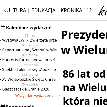
KULTURA
|
EDUKACJA
|
KRONIKA 112
Kalendarz wydarzeń
Prezyde
08 maja
Wystawa „Wilk. Zwierzęta przeklęte”
w Wielu
07 sierpnia
Repertuar kina „Syreny” w Wieluniu w dn. od 7 do 13 sierpnia
09 sierpnia
Koncerty fortepianowe przy świecach
15 sierpnia
Spektakl plenerowy „Apokalipsa”
86 lat o
23 sierpnia
XV Wojewódzkie Święto Chrzanu
na Wielu
05 września
Bieszczadzkie Granie 2026
Wszystkie wydarzenia >>
która ni
Społeczność