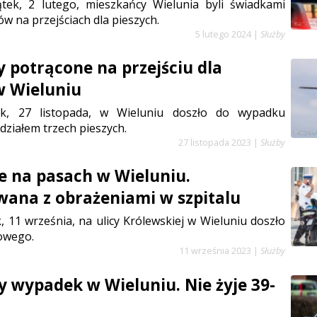
tek, 2 lutego, mieszkańcy Wielunia byli świadkami
 na przejściach dla pieszych.
5 lutego 2024
|
Służby
y potrącone na przejściu dla
w Wieluniu
ek, 27 listopada, w Wieluniu doszło do wypadku
ziałem trzech pieszych.
27 listopada 2023
|
Służby
e na pasach w Wieluniu.
ana z obrażeniami w szpitalu
, 11 września, na ulicy Królewskiej w Wieluniu doszło
owego.
11 września 2023
|
Służby
y wypadek w Wieluniu. Nie żyje 39-