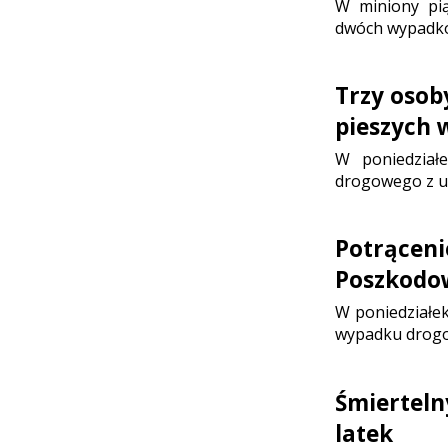
W miniony pią
dwóch wypadków
Trzy osob
pieszych 
W poniedział
drogowego z ud
Potrąceni
Poszkodow
W poniedziałek
wypadku drog
Śmierteln
latek