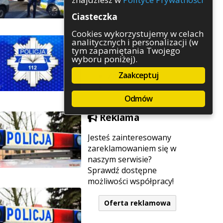
Rozrywka
Ciasteczka
Służby
Sport
Cookies wykorzystujemy w celach
analitycznych i personalizacji (w
Środowisko
tym zapamiętania Twojego
Szkolnictwo
wyboru poniżej).
Wydarzenia
Zaakceptuj
Zapowiedzi
Zdrowie
Odmów
Reklama
Jesteś zainteresowany
zareklamowaniem się w
naszym serwisie?
Sprawdź dostępne
możliwości współpracy!
Oferta reklamowa