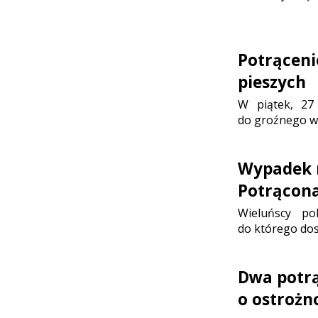
Potrąceni
pieszych
W piątek, 27 
do groźnego w
Wypadek n
Potrącona
Wieluńscy po
do którego dos
Dwa potrą
o ostrożn