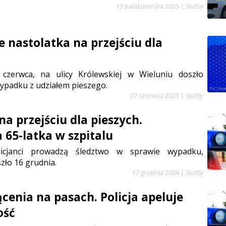
13 października 2025
|
Służby
e nastolatka na przejściu dla
czerwca, na ulicy Królewskiej w Wieluniu doszło
ypadku z udziałem pieszego.
27 czerwca 2025
|
Służby
a przejściu dla pieszych.
 65-latka w szpitalu
licjanci prowadzą śledztwo w sprawie wypadku,
zło 16 grudnia.
17 grudnia 2024
|
Służby
cenia na pasach. Policja apeluje
ość