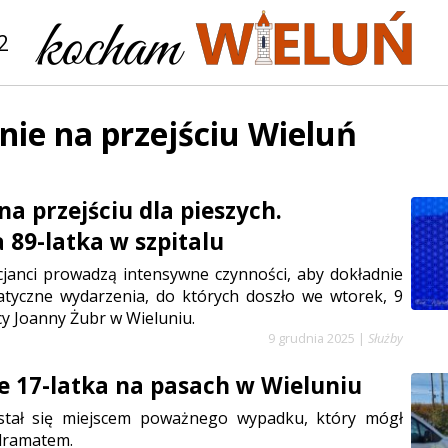
2
nie na przejściu Wieluń
a przejściu dla pieszych.
 89-latka w szpitalu
cjanci prowadzą intensywne czynności, aby dokładnie
atyczne wydarzenia, do których doszło we wtorek, 9
cy Joanny Żubr w Wieluniu.
9 grudnia 2025
|
Służby
e 17-latka na pasach w Wieluniu
stał się miejscem poważnego wypadku, który mógł
 dramatem.