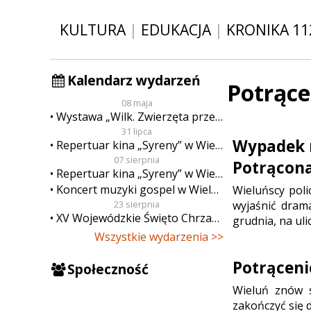
KULTURA
|
EDUKACJA
|
KRONIKA 11
Kalendarz wydarzeń
Potrące
08 maja
Wystawa „Wilk. Zwierzęta przeklęte”
31 lipca
Wypadek n
Repertuar kina „Syreny” w Wieluniu w dn. od 31 lipca do 6 sierpnia
07 sierpnia
Potrącona
Repertuar kina „Syreny” w Wieluniu w dn. od 7 do 13 sierpnia
Koncert muzyki gospel w Wieluniu
Wieluńscy poli
wyjaśnić dram
23 sierpnia
XV Wojewódzkie Święto Chrzanu
grudnia, na uli
Wszystkie wydarzenia >>
Potrąceni
Społeczność
Wieluń znów 
zakończyć się