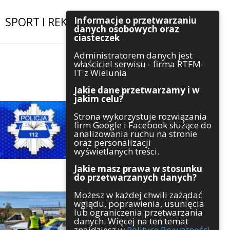
Informacje o przetwarzaniu
SPORT I REKREACJA
|
INWESTYCJE
danych osobowych oraz
ciasteczek
Administratorem danych jest
Szukaj
właściciel serwisu - firma RTFM-
IT z Wielunia
Jakie dane przetwarzamy i w
jakim celu?
Kategorie
Strona wykorzystuje rozwiązania
firm Google i Facebook służące do
Architektura
analizowania ruchu na stronie
Gospodarka
oraz personalizacji
Handel
wyświetlanych treści.
Infrastruktura
Jakie masz prawa w stosunku
Komunikaty
do przetwarzanych danych?
Kultura
Możesz w każdej chwili zażądać
Polityka
wglądu, poprawienia, usunięcia
Pozostałe
lub ograniczenia przetwarzania
Psychologia
danych. Więcej na ten temat
Rolnictwo
znajdziesz w
Polityce Prywatności